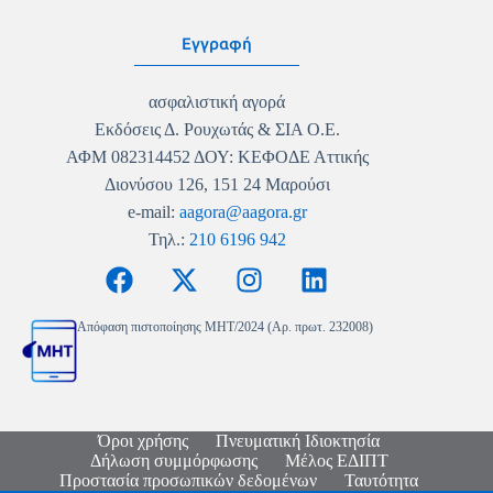
Εγγραφή
ασφαλιστική αγορά
Εκδόσεις Δ. Ρουχωτάς & ΣΙΑ Ο.Ε.
ΑΦΜ 082314452 ΔΟΥ: ΚΕΦΟΔΕ Αττικής
Διονύσου 126, 151 24 Μαρούσι
e-mail:
aagora@aagora.gr
Τηλ.:
210 6196 942
Απόφαση πιστοποίησης MHT/2024 (Αρ. πρωτ. 232008)
Όροι χρήσης
Πνευματική Ιδιοκτησία
Δήλωση συμμόρφωσης
Μέλος ΕΔΙΠΤ
Προστασία προσωπικών δεδομένων
Ταυτότητα