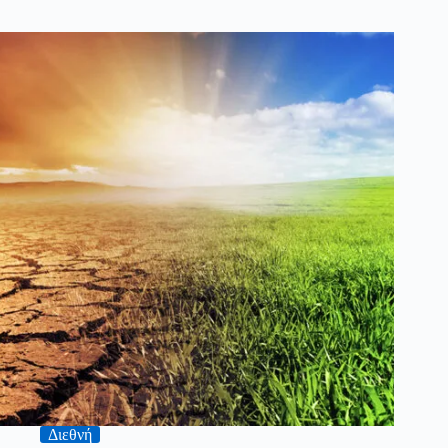
Διεθνή