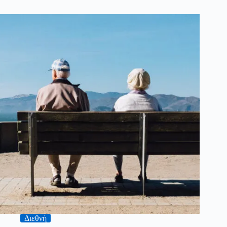
Διεθνή