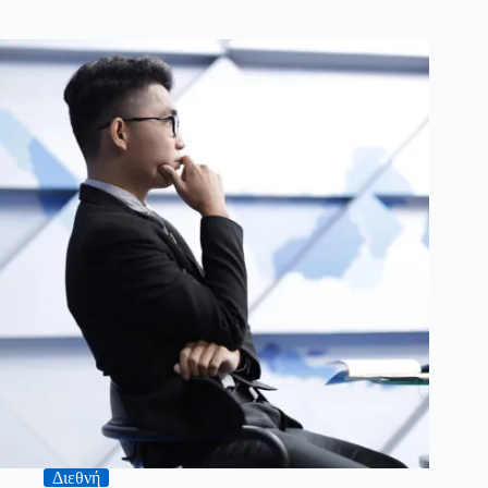
Διεθνή