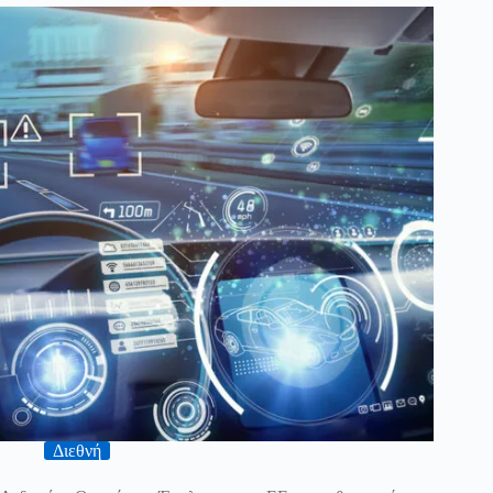
Διεθνή