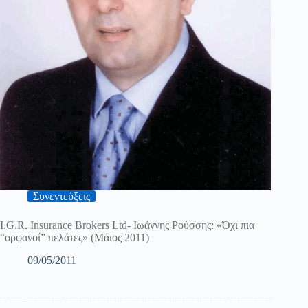
Συνεντεύξεις
I.G.R. Insurance Brokers Ltd- Ιωάννης Ρούσσης: «Όχι πια
“ορφανοί” πελάτες» (Μάιος 2011)
09/05/2011