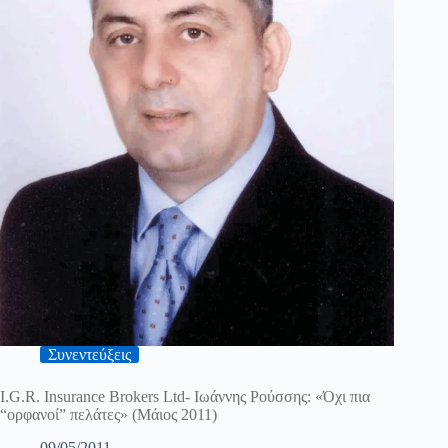
Συνεντεύξεις
I.G.R. Insurance Brokers Ltd- Ιωάννης Ρούσσης: «Όχι πια
“ορφανοί” πελάτες» (Μάιος 2011)
09/05/2011