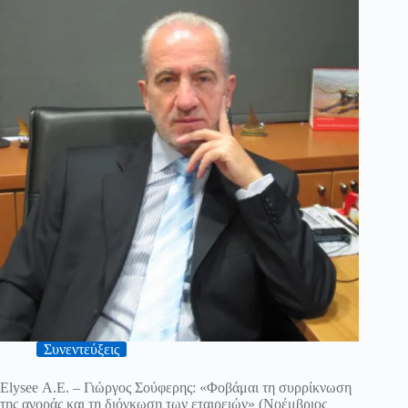
Συνεντεύξεις
Elysee Α.Ε. – Γιώργος Σούφερης: «Φοβάμαι τη συρρίκνωση
της αγοράς και τη διόγκωση των εταιρειών» (Νοέμβριος