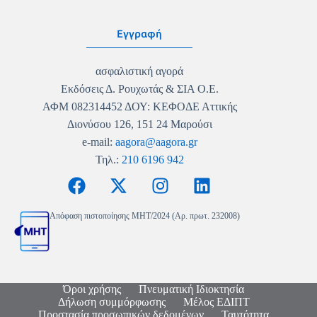
Εγγραφή
ασφαλιστική αγορά
Εκδόσεις Δ. Ρουχωτάς & ΣΙΑ Ο.Ε.
ΑΦΜ 082314452 ΔΟΥ: ΚΕΦΟΔΕ Αττικής
Διονύσου 126, 151 24 Μαρούσι
e-mail:
aagora@aagora.gr
Τηλ.:
210 6196 942
Απόφαση πιστοποίησης MHT/2024 (Αρ. πρωτ. 232008)
Όροι χρήσης
Πνευματική Ιδιοκτησία
Δήλωση συμμόρφωσης
Μέλος ΕΔΙΠΤ
Προστασία προσωπικών δεδομένων
Ταυτότητα