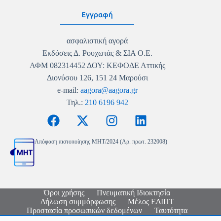
Εγγραφή
ασφαλιστική αγορά
Εκδόσεις Δ. Ρουχωτάς & ΣΙΑ Ο.Ε.
ΑΦΜ 082314452 ΔΟΥ: ΚΕΦΟΔΕ Αττικής
Διονύσου 126, 151 24 Μαρούσι
e-mail:
aagora@aagora.gr
Τηλ.:
210 6196 942
Απόφαση πιστοποίησης MHT/2024 (Αρ. πρωτ. 232008)
Όροι χρήσης
Πνευματική Ιδιοκτησία
Δήλωση συμμόρφωσης
Μέλος ΕΔΙΠΤ
Προστασία προσωπικών δεδομένων
Ταυτότητα
Copyright © 2026 - Ασφαλιστική Αγορά - Logo & Site