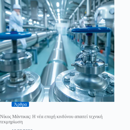
Άρθρα
Νίκος Μάντικας: Η νέα εποχή κινδύνου απαιτεί τεχνική
τεκμηρίωση