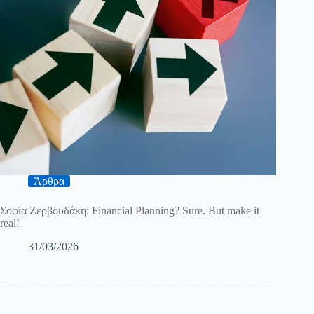
Άρθρα
Σοφία Ζερβουδάκη: Financial Planning? Sure. But make it
real!
31/03/2026