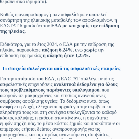
θεραπευτικά ιδρύματα).
Καθώς η αναπροσαρμογή των ασφαλίστρων αποτελεί
συνάρτηση της ηλικιακής μεταβολής των ασφαλισμένων, η
ΕΛΣΤΑΤ δημοσιεύει τον
ΕΔΑ με και χωρίς την επίδραση
της ηλικίας.
Ειδικότερα, για το έτος 2024, ο ΕΔΑ
με
την επίδραση της
ηλικίας, παρουσίασε
αύξηση 6,24%
, ενώ
χωρίς
την
επίδραση της ηλικίας
η αύξηση ήταν 1,25%.
Τι στοιχεία συλλέγονται από τις ασφαλιστικές εταιρείες
Για την κατάρτιση του ΕΔΑ, η ΕΛΣΤΑΤ συλλέγει από τις
ασφαλιστικές επιχειρήσεις
αναλυτικά δεδομένα για όλους
τους προβλεπόμενους παράγοντες υπολογισμού,
που
αφορούν σε μακροχρόνιες και ετησίως ανανεούμενες
συμβάσεις ασφάλισης υγείας. Τα δεδομένα αυτά, όπως
αναφέρει η Αρχή, ελέγχονται αρχικά για την ακρίβεια και
πληρότητά τους και στη συνέχεια υπολογίζονται το καθαρό
κόστος κάλυψης, η έκθεση στον κίνδυνο, η συχνότητα
εμφάνισης ζημιάς, το μέσο κόστος ζημιάς και προκύπτουν οι
επιμέρους ετήσιοι δείκτες αναπροσαρμογής για τις
μακροχρόνιες και τις ετησίως ανανεούμενες συμβάσεις