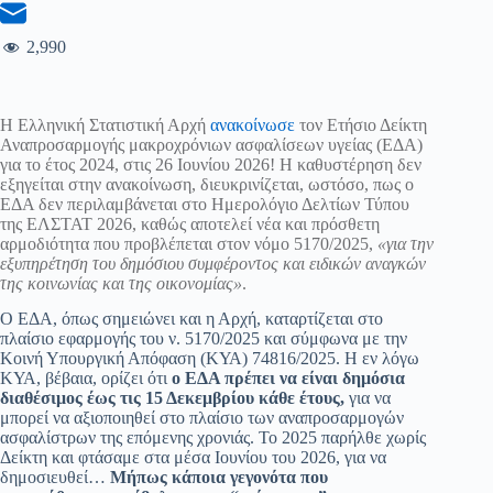
2,990
Η Ελληνική Στατιστική Αρχή
ανακοίνωσε
τον Ετήσιο Δείκτη
Αναπροσαρμογής μακροχρόνιων ασφαλίσεων υγείας (ΕΔΑ)
για το έτος 2024, στις 26 Ιουνίου 2026! Η καθυστέρηση δεν
εξηγείται στην ανακοίνωση, διευκρινίζεται, ωστόσο, πως ο
ΕΔΑ δεν περιλαμβάνεται στο Ημερολόγιο Δελτίων Τύπου
της ΕΛΣΤΑΤ 2026, καθώς αποτελεί νέα και πρόσθετη
αρμοδιότητα που προβλέπεται στον νόμο 5170/2025,
«για την
εξυπηρέτηση του δημόσιου συμφέροντος και ειδικών αναγκών
της κοινωνίας και της οικονομίας»
.
Ο ΕΔΑ, όπως σημειώνει και η Αρχή, καταρτίζεται στο
πλαίσιο εφαρμογής του ν. 5170/2025 και σύμφωνα με την
Κοινή Υπουργική Απόφαση (ΚΥΑ) 74816/2025. H εν λόγω
ΚΥΑ, βέβαια, ορίζει ότι
ο ΕΔΑ πρέπει να είναι δημόσια
διαθέσιμος έως τις 15 Δεκεμβρίου κάθε έτους,
για να
μπορεί να αξιοποιηθεί στο πλαίσιο των αναπροσαρμογών
ασφαλίστρων της επόμενης χρονιάς. Το 2025 παρήλθε χωρίς
Δείκτη και φτάσαμε στα μέσα Ιουνίου του 2026, για να
δημοσιευθεί…
Μήπως κάποια γεγονότα που