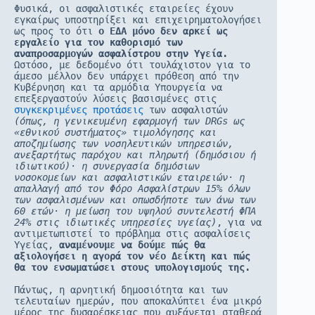
Φυσικά, οι ασφαλιστικές εταιρείες έχουν 
εγκαίρως υποστηρίξει και επιχειρηματολογήσει 
ως προς το ότι
 ο ΕΔΑ μόνο δεν αρκεί ως 
εργαλείο για τον καθορισμό των 
αναπροσαρμογών ασφαλίστρου στην Υγεία.
Ωστόσο, με δεδομένο ότι τουλάχιστον για το 
άμεσο μέλλον δεν υπάρχει πρόθεση από την 
Κυβέρνηση και τα αρμόδια Υπουργεία να 
επεξεργαστούν λύσεις βασισμένες στις 
συγκεκριμένες προτάσεις
 των ασφαλιστών 
(όπως, η γενικευμένη εφαρμογή των DRGs ως 
«εθνικού συστήματος» τιμολόγησης και 
αποζημίωσης των νοσηλευτικών υπηρεσιών, 
ανεξαρτήτως παρόχου και πληρωτή (δημόσιου ή 
ιδιωτικού)· η συνεργασία δημόσιων 
νοσοκομείων και ασφαλιστικών εταιρειών· η 
απαλλαγή από τον Φόρο Ασφαλίστρων 15% όλων 
των ασφαλισμένων και οπωσδήποτε των άνω των 
60 ετών· η μείωση του υψηλού συντελεστή ΦΠΑ 
24% στις ιδιωτικές υπηρεσίες υγείας)
, για να 
αντιμετωπιστεί το πρόβλημα στις ασφαλίσεις 
Υγείας,
 αναμένουμε να δούμε πώς θα 
αξιολογήσει η αγορά τον νέο Δείκτη και πώς 
θα τον ενσωματώσει στους υπολογισμούς της.
Πάντως, η αρνητική δημοσιότητα και των 
τελευταίων ημερών, που αποκαλύπτει ένα μικρό 
μέρος της δυσαρέσκειας που αυξάνεται σταθερά 