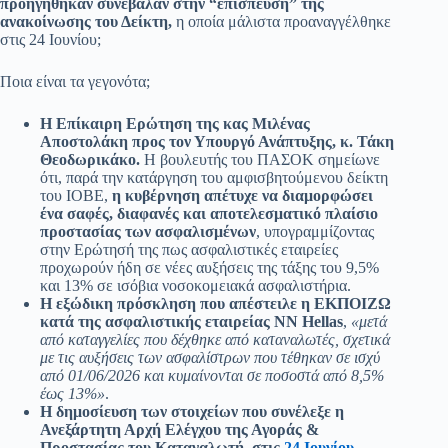
προηγήθηκαν συνέβαλαν στην “επίσπευση” της
ανακοίνωσης του Δείκτη,
η οποία μάλιστα προαναγγέλθηκε
στις 24 Ιουνίου;
Ποια είναι τα γεγονότα;
Η Επίκαιρη Ερώτηση της κας Μιλένας
Αποστολάκη προς τον Υπουργό Ανάπτυξης, κ. Τάκη
Θεοδωρικάκο.
Η βουλευτής του ΠΑΣΟΚ σημείωνε
ότι, παρά την κατάργηση του αμφισβητούμενου δείκτη
του ΙΟΒΕ,
η κυβέρνηση απέτυχε να διαμορφώσει
ένα σαφές, διαφανές και αποτελεσματικό πλαίσιο
προστασίας των ασφαλισμένων
, υπογραμμίζοντας
στην Ερώτησή της πως ασφαλιστικές εταιρείες
προχωρούν ήδη σε νέες αυξήσεις της τάξης του 9,5%
και 13% σε ισόβια νοσοκομειακά ασφαλιστήρια.
Η εξώδικη πρόσκληση που απέστειλε η ΕΚΠΟΙΖΩ
κατά της ασφαλιστικής εταιρείας ΝΝ Hellas
,
«μετά
από καταγγελίες που δέχθηκε από καταναλωτές, σχετικά
με τις αυξήσεις των ασφαλίστρων που τέθηκαν σε ισχύ
από 01/06/2026 και κυμαίνονται σε ποσοστά από 8,5%
έως 13%»
.
Η δημοσίευση των στοιχείων που συνέλεξε η
Ανεξάρτητη Αρχή Ελέγχου της Αγοράς &
Προστασίας του Καταναλωτή, στις
24 Ιουνίου
,