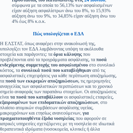
σύμφωνα με τα οποία το 56,13% των ασφαλισμένων
είχαν αύξηση ασφαλίστρων άνω του 8%, το 15,93%
αύξηση άνω του 9%, το 34,85% είχαν αύξηση άνω του
4% έως 8% κ.ο.κ.
Πώς υπολογίζεται ο ΕΔΑ
Η ΕΛΣΤΑΤ, όπως αναφέρει στην ανακοίνωσή της,
υπολογίζει τον ΕΔΑ λαμβάνοντας υπόψη τα ακόλουθα
στοιχεία και παράγοντες: τα
όρια κάλυψης
που
προβλέπονται από τα προγράμματα ασφάλισης, τα
ποσά
ενδεχόμενης συμμετοχής του ασφαλισμένου
στο συνολικό
κόστος, τα
συνολικά ποσά που καταβλήθηκαν
από τις
ασφαλιστικές επιχειρήσεις για κάθε περίπτωση αποζημίωσης,
τα
ποσά των εκκρεμών αποζημιώσεων,
τις ημερομηνίες
αναγγελίας των ασφαλιστικών περιπτώσεων και το χρονικό
σημείο αναφοράς των παραπάνω στοιχείων. Οι αποζημιώσεις
είναι
τα ποσά που καταβάλλουν
οι ασφαλιστικές εταιρείες,
εξαιρουμένων των επιδοματικών αποζημιώσεων
, στο
πλαίσιο ατομικών συμβάσεων ασφάλισης υγείας,
μακροχρόνιων και ετησίως ανανεούμενων,
για
πραγματοποιηθέντα έξοδα νοσηλείας
που αφορούν σε
ιατρικές υπηρεσίες σχετιζόμενες με τη νοσηλεία σε ιδιωτικά
θεραπευτικά ιδρύματα (νοσοκομεία, κλινικές ή άλλα