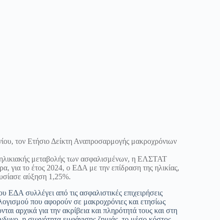
ίου, τον Ετήσιο Δείκτη Αναπροσαρμογής μακροχρόνιων
 ηλικιακής μεταβολής των ασφαλισμένων, η ΕΛΣΤΑΤ
α, για το έτος 2024, ο ΕΔΑ με την επίδραση της ηλικίας,
ουσίασε αύξηση 1,25%.
υ ΕΔΑ συλλέγει από τις ασφαλιστικές επιχειρήσεις
λογισμού που αφορούν σε μακροχρόνιες και ετησίως
ται αρχικά για την ακρίβεια και πληρότητά τους και στη
νδυνο, η συχνότητα εμφάνισης ζημιάς, το μέσο κόστος