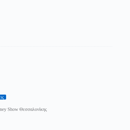
ις
ey Show Θεσσαλονίκης