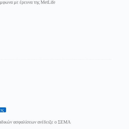
μφωνα με έρευνα της MetLife
ις
αδικών ασφαλίσεων ανέδειξε ο ΣΕΜΑ