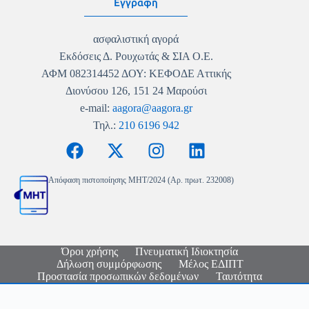
Εγγραφή
ασφαλιστική αγορά
Εκδόσεις Δ. Ρουχωτάς & ΣΙΑ Ο.Ε.
ΑΦΜ 082314452 ΔΟΥ: ΚΕΦΟΔΕ Αττικής
Διονύσου 126, 151 24 Μαρούσι
e-mail:
aagora@aagora.gr
Τηλ.:
210 6196 942
Απόφαση πιστοποίησης MHT/2024 (Αρ. πρωτ. 232008)
Όροι χρήσης
Πνευματική Ιδιοκτησία
Δήλωση συμμόρφωσης
Μέλος ΕΔΙΠΤ
Προστασία προσωπικών δεδομένων
Ταυτότητα
Copyright © 2026 - Ασφαλιστική Αγορά - Logo & Site
Design
Nikolas Faraklas
- Website Development by