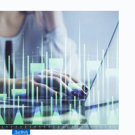
Διεθνή