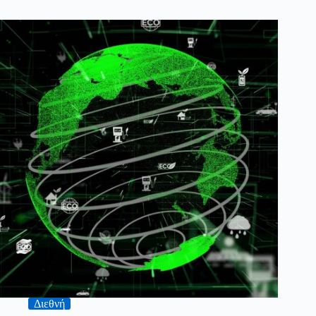
Διεθνή