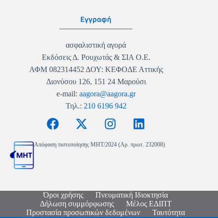
Εγγραφή
ασφαλιστική αγορά
Εκδόσεις Δ. Ρουχωτάς & ΣΙΑ Ο.Ε.
ΑΦΜ 082314452 ΔΟΥ: ΚΕΦΟΔΕ Αττικής
Διονύσου 126, 151 24 Μαρούσι
e-mail:
aagora@aagora.gr
Τηλ.:
210 6196 942
Απόφαση πιστοποίησης MHT/2024 (Αρ. πρωτ. 232008)
Όροι χρήσης
Πνευματική Ιδιοκτησία
Δήλωση συμμόρφωσης
Μέλος ΕΔΙΠΤ
Προστασία προσωπικών δεδομένων
Ταυτότητα