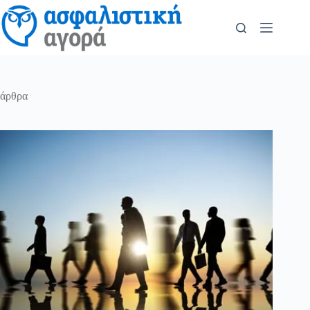
άρθρα