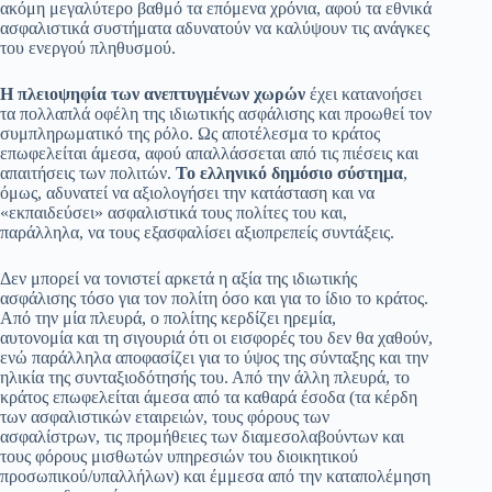
ακόμη μεγαλύτερο βαθμό τα επόμενα χρόνια, αφού τα εθνικά
ασφαλιστικά συστήματα αδυνατούν να καλύψουν τις ανάγκες
του ενεργού πληθυσμού.
Η πλειοψηφία των ανεπτυγμένων χωρών
έχει κατανοήσει
τα πολλαπλά οφέλη της ιδιωτικής ασφάλισης και προωθεί τον
συμπληρωματικό της ρόλο. Ως αποτέλεσμα το κράτος
επωφελείται άμεσα, αφού απαλλάσσεται από τις πιέσεις και
απαιτήσεις των πολιτών.
Το ελληνικό δημόσιο σύστημα
,
όμως, αδυνατεί να αξιολογήσει την κατάσταση και να
«εκπαιδεύσει» ασφαλιστικά τους πολίτες του και,
παράλληλα, να τους εξασφαλίσει αξιοπρεπείς συντάξεις.
Δεν μπορεί να τονιστεί αρκετά η αξία της ιδιωτικής
ασφάλισης τόσο για τον πολίτη όσο και για το ίδιο το κράτος.
Από την μία πλευρά, ο πολίτης κερδίζει ηρεμία,
αυτονομία και τη σιγουριά ότι οι εισφορές του δεν θα χαθούν,
ενώ παράλληλα αποφασίζει για το ύψος της σύνταξης και την
ηλικία της συνταξιοδότησής του. Από την άλλη πλευρά, το
κράτος επωφελείται άμεσα από τα καθαρά έσοδα (τα κέρδη
των ασφαλιστικών εταιρειών, τους φόρους των
ασφαλίστρων, τις προμήθειες των διαμεσολαβούντων και
τους φόρους μισθωτών υπηρεσιών του διοικητικού
προσωπικού/υπαλλήλων) και έμμεσα από την καταπολέμηση