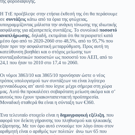
της φοροδιαφυγής.
Η ΤτΕ προέβλεψε στην ετήσια έκθεσή της ότι θα περάσουμε
σε
συντάξεις
κάτω από τα όρια της φτώχειας,
υπογραμμίζοντας μάλιστα την ανάγκη τόνωσης της ιδιωτικής
ασφάλισης για αξιοπρεπείς συντάξεις. Το συνολικό
ποσοστό
αναπλήρωσης
, δηλαδή, εκτιμάται ότι θα περιοριστεί κατά
μέσο όρο από το 2020-2060 στο 48,5%, από το 95,7% που
ήταν πριν την ασφαλιστική μεταρρύθμιση. Προς αυτή τη
κατεύθυνση βοηθάει και ο στόχος μείωσης των
συνταξιοδοτικών ποσοστών ως ποσοστό του ΑΕΠ, από το
24,1 που ήταν το 2010 στο 17,4 το 2060.
Οι νόμοι 3863/10 και 3865/10 προνόησαν ώστε ο νέος
τρόπος υπολογισμού των συντάξεων να είναι λιγότερο
γενναιόδωρος απ’ αυτό που ίσχυε μέχρι σήμερα στη χώρα
μας. Αυτό θα προκαλέσει σοβαρότατη μείωση ακόμα και σ’
αυτούς που έχουν τριακονταπενταετή προϋπηρεσία.
Μοναδική σταθερά θα είναι η σύνταξη των €360.
Ένα τελευταίο στοιχείο είναι η
δημογραφική εξέλιξη
, που
αφορά τον δείκτη γήρανσης του πληθυσμού και ηλικιακής
εξάρτησης. Με τον όρο αυτό εννοούμε τον λόγο όπου στον
αριθμητή είναι ο αριθμός των πολιτών άνω των 65 που