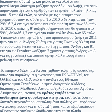
δικαιούνται σύνταξης, και μάλιστα για ολοένα και
μεγαλύτερο διάστημα (αύξηση προσδόκιμου ζωής), και στον
παρονομαστή είναι ο αριθμός των ενεργών πολιτών, ηλικίας
από 15 έως 64 ετών, οι οποίοι με τις εισφορές τους
χρηματοδοτούν το σύστημα. Το 2010 ο δείκτης αυτός ήταν
29% ή 3,4 ενεργοί πολίτες για κάθε πολίτη άνω των 65 ετών.
Το 2050 ο δείκτης θ’ αυξηθεί σημαντικά και θα φτάσει στο
59%, δηλαδή 1,7 ενεργοί για κάθε πολίτη άνω των 65 ετών.
Υπολογίστε και την αύξηση του προσδόκιμου ζωής (το 2011
ήταν για τους Άνδρες 79 έτη και για τις Γυναίκες 83 έτη και
το 2050 αναμένεται να είναι 86 έτη για τους Άνδρες και 91
έτη για τις Γυναίκες –αύξηση 7 χρόνια για τους άνδρες και 8
για τις γυναίκες) και φυσικά αρνητικά λειτουργεί και η
μείωση των γεννήσεων.
Το επόμενο διάστημα θα συζητηθούν τολμηρές προτάσεις,
όπως για παράδειγμα η ενοποίηση του ΙΚΑ-ΕΤΑΜ, του
ΟΑΕΕ και του ΟΓΑ υπό την αιγίδα ενός Εθνικού
Οργανισμού Συντάξεων με τρεις διακριτούς κλάδους
δικαιούχων: Μισθωτοί, Αυτοαπασχολούμενοι και Αγρότες.
Ακόμη πιο σημαντικό,
το κράτος επιβάλλεται να
υιοθετήσει ξανά φορολογικά κίνητρα,
έτσι ώστε όσο το
δυνατόν περισσότεροι ασφαλισμένοι πολίτες να μπορέσουν
να αποταμιεύουν για τη σύνταξή τους και να εξασφαλίσουν
αξιοπρεπείς συνθήκες διαβίωσης στην τρίτη ηλικία.