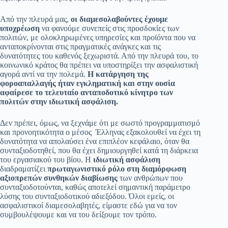
Από την πλευρά μας,
οι διαμεσολαβούντες έχουμε
υποχρέωση
να φανούμε συνεπείς στις προσδοκίες των
πολιτών, με ολοκληρωμένες υπηρεσίες και προϊόντα που να
ανταποκρίνονται στις πραγματικές ανάγκες και τις
δυνατότητες του καθενός ξεχωριστά. Από την πλευρά του, το
κοινωνικό κράτος θα πρέπει να υποστηρίξει την ασφαλιστική
αγορά αντί να την πολεμά.
Η κατάργηση της
φοροαπαλλαγής ήταν εγκληματική και στην ουσία
αφαίρεσε το τελευταίο ανταποδοτικό κίνητρο των
πολιτών στην ιδιωτική ασφάλιση.
Δεν πρέπει, όμως, να ξεχνάμε ότι με σωστό προγραμματισμό
και προνοητικότητα ο μέσος Έλληνας εξακολουθεί να έχει τη
δυνατότητα να απολαύσει ένα επιπλέον κεφάλαιο, όταν θα
συνταξιοδοτηθεί, που θα έχει δημιουργηθεί κατά τη διάρκεια
του εργασιακού του βίου. Η
ιδιωτική ασφάλιση
διαδραματίζει
πρωταγωνιστικό ρόλο στη διαμόρφωση
αξιοπρεπών συνθηκών διαβίωσης
των ανθρώπων που
συνταξιοδοτούνται, καθώς αποτελεί σημαντική παράμετρο
λύσης του συνταξιοδοτικού αδιεξόδου. Όλοι εμείς, οι
ασφαλιστικοί διαμεσολαβητές, είμαστε εδώ για να τον
συμβουλέψουμε και να του δείξουμε τον τρόπο.