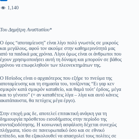
1,140
Του Δημήτρη Αναστασίου*
Ο όρος “αποταμίευση” είναι λίγο πολύ γνωστός σε μικρούς
και μεγάλους, αφού τον ακούμε στην καθημερινότητά μας
από τα παιδικά μας χρόνια. Λίγοι όμως είναι οι άνθρωποι που
έχουν χρησιμοποιήσει αυτή τη δύναμη και μπορούν σε βάθος
χρόνου να επωφεληθούν των πλεονεκτημάτων της.
Ο Ησίοδος είναι ο αρχαιότερος που εξήρε το πνεύμα της
αποταμίευσης και τη σημασία του, τονίζοντας “Ει γαρ κεν
σμικρόν κατά σμικρόν καταθείο, και θαμά τούτ’ έρδοις, μέγα
και το γένοιτο” (= αν καταθέτεις λίγα – λίγα και αυτό κάνεις
ακατάπαυστα, θα πετύχεις μέγα έργο).
Στην εποχή μας δε, αποτελεί επιτακτική ανάγκη για τη
δημιουργία πρόσθετου εισοδήματος στην περίοδο της
συνταξιοδότησης. Η κοινωνική ασφάλιση δέχεται συνεχώς
πλήγματα, τόσο σε πανευρωπαϊκό όσο και σε εθνικό
επίπεδο, και θα εξακολουθεί να απασχολεί τους πολίτες σε