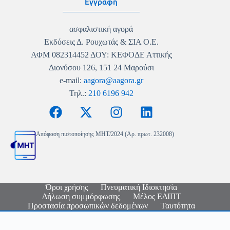
Εγγραφή
ασφαλιστική αγορά
Εκδόσεις Δ. Ρουχωτάς & ΣΙΑ Ο.Ε.
ΑΦΜ 082314452 ΔΟΥ: ΚΕΦΟΔΕ Αττικής
Διονύσου 126, 151 24 Μαρούσι
e-mail:
aagora@aagora.gr
Τηλ.:
210 6196 942
Απόφαση πιστοποίησης MHT/2024 (Αρ. πρωτ. 232008)
Όροι χρήσης
Πνευματική Ιδιοκτησία
Δήλωση συμμόρφωσης
Μέλος ΕΔΙΠΤ
Προστασία προσωπικών δεδομένων
Ταυτότητα
Copyright © 2026 - Ασφαλιστική Αγορά - Logo & Site
Design
Nikolas Faraklas
- Website Development by