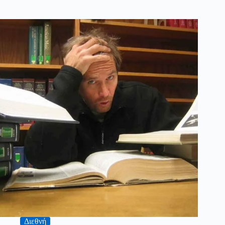
Διεθνή