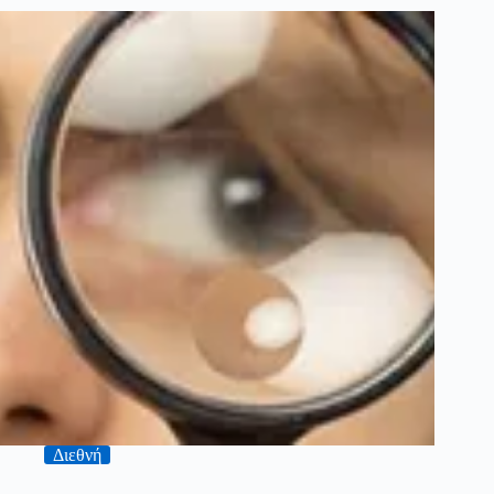
Διεθνή