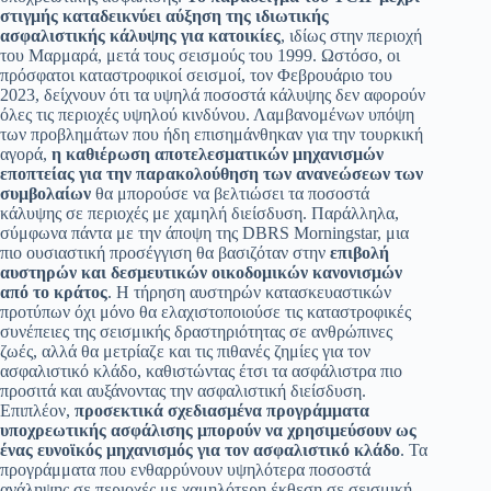
στιγμής καταδεικνύει αύξηση της ιδιωτικής
ασφαλιστικής κάλυψης για κατοικίες
, ιδίως στην περιοχή
του Μαρμαρά, μετά τους σεισμούς του 1999. Ωστόσο, οι
πρόσφατοι καταστροφικοί σεισμοί, τον Φεβρουάριο του
2023, δείχνουν ότι τα υψηλά ποσοστά κάλυψης δεν αφορούν
όλες τις περιοχές υψηλού κινδύνου. Λαμβανομένων υπόψη
των προβλημάτων που ήδη επισημάνθηκαν για την τουρκική
αγορά,
η καθιέρωση αποτελεσματικών μηχανισμών
εποπτείας για την παρακολούθηση των ανανεώσεων των
συμβολαίων
θα μπορούσε να βελτιώσει τα ποσοστά
κάλυψης σε περιοχές με χαμηλή διείσδυση. Παράλληλα,
σύμφωνα πάντα με την άποψη της DBRS Morningstar, μια
πιο ουσιαστική προσέγγιση θα βασιζόταν στην
επιβολή
αυστηρών και δεσμευτικών οικοδομικών κανονισμών
από το κράτος
. Η τήρηση αυστηρών κατασκευαστικών
προτύπων όχι μόνο θα ελαχιστοποιούσε τις καταστροφικές
συνέπειες της σεισμικής δραστηριότητας σε ανθρώπινες
ζωές, αλλά θα μετρίαζε και τις πιθανές ζημίες για τον
ασφαλιστικό κλάδο, καθιστώντας έτσι τα ασφάλιστρα πιο
προσιτά και αυξάνοντας την ασφαλιστική διείσδυση.
Επιπλέον,
προσεκτικά σχεδιασμένα προγράμματα
υποχρεωτικής ασφάλισης μπορούν να χρησιμεύσουν ως
ένας ευνοϊκός μηχανισμός για τον ασφαλιστικό κλάδο
. Τα
προγράμματα που ενθαρρύνουν υψηλότερα ποσοστά
ανάληψης σε περιοχές με χαμηλότερη έκθεση σε σεισμική