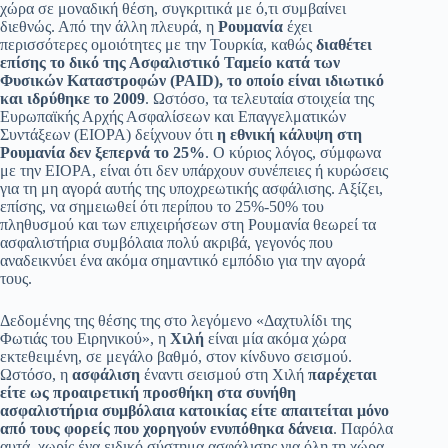
χώρα σε μοναδική θέση, συγκριτικά με ό,τι συμβαίνει
διεθνώς. Από την άλλη πλευρά, η
Ρουμανία
έχει
περισσότερες ομοιότητες με την Τουρκία, καθώς
διαθέτει
επίσης το δικό της Ασφαλιστικό Ταμείο κατά των
Φυσικών Καταστροφών (PAID), το οποίο είναι ιδιωτικό
και ιδρύθηκε το 2009
. Ωστόσο, τα τελευταία στοιχεία της
Ευρωπαϊκής Αρχής Ασφαλίσεων και Επαγγελματικών
Συντάξεων (EIOPA) δείχνουν ότι
η εθνική κάλυψη στη
Ρουμανία δεν ξεπερνά το 25%
. Ο κύριος λόγος, σύμφωνα
με την EIOPA, είναι ότι δεν υπάρχουν συνέπειες ή κυρώσεις
για τη μη αγορά αυτής της υποχρεωτικής ασφάλισης. Αξίζει,
επίσης, να σημειωθεί ότι περίπου το 25%-50% του
πληθυσμού και των επιχειρήσεων στη Ρουμανία θεωρεί τα
ασφαλιστήρια συμβόλαια πολύ ακριβά, γεγονός που
αναδεικνύει ένα ακόμα σημαντικό εμπόδιο για την αγορά
τους.
Δεδομένης της θέσης της στο λεγόμενο «Δαχτυλίδι της
Φωτιάς του Ειρηνικού», η
Χιλή
είναι μία ακόμα χώρα
εκτεθειμένη, σε μεγάλο βαθμό, στον κίνδυνο σεισμού.
Ωστόσο, η
ασφάλιση
έναντι σεισμού στη Χιλή
παρέχεται
είτε ως προαιρετική προσθήκη στα συνήθη
ασφαλιστήρια συμβόλαια κατοικίας είτε απαιτείται μόνο
από τους φορείς που χορηγούν ενυπόθηκα δάνεια
. Παρόλα
αυτά, χωρίς ένα ειδικό σύστημα ασφάλισης για όλη τη χώρα,