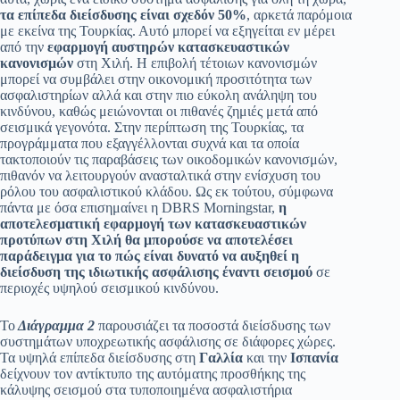
τα επίπεδα διείσδυσης είναι σχεδόν 50%
, αρκετά παρόμοια
με εκείνα της Τουρκίας. Αυτό μπορεί να εξηγείται εν μέρει
από την
εφαρμογή αυστηρών κατασκευαστικών
κανονισμών
στη Χιλή. Η επιβολή τέτοιων κανονισμών
μπορεί να συμβάλει στην οικονομική προσιτότητα των
ασφαλιστηρίων αλλά και στην πιο εύκολη ανάληψη του
κινδύνου, καθώς μειώνονται οι πιθανές ζημιές μετά από
σεισμικά γεγονότα. Στην περίπτωση της Τουρκίας, τα
προγράμματα που εξαγγέλλονται συχνά και τα οποία
τακτοποιούν τις παραβάσεις των οικοδομικών κανονισμών,
πιθανόν να λειτουργούν ανασταλτικά στην ενίσχυση του
ρόλου του ασφαλιστικού κλάδου. Ως εκ τούτου, σύμφωνα
πάντα με όσα επισημαίνει η DBRS Morningstar,
η
αποτελεσματική εφαρμογή των κατασκευαστικών
προτύπων στη Χιλή θα μπορούσε να αποτελέσει
παράδειγμα για το πώς είναι δυνατό να αυξηθεί η
διείσδυση της ιδιωτικής ασφάλισης έναντι σεισμού
σε
περιοχές υψηλού σεισμικού κινδύνου.
Το
Διάγραμμα 2
παρουσιάζει τα ποσοστά διείσδυσης των
συστημάτων υποχρεωτικής ασφάλισης σε διάφορες χώρες.
Τα υψηλά επίπεδα διείσδυσης στη
Γαλλία
και την
Ισπανία
δείχνουν τον αντίκτυπο της αυτόματης προσθήκης της
κάλυψης σεισμού στα τυποποιημένα ασφαλιστήρια