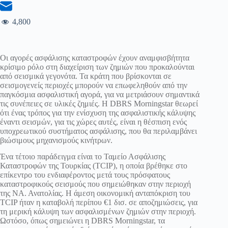
4,800
Οι αγορές ασφάλισης καταστροφών έχουν αναμφισβήτητα
κρίσιμο ρόλο στη διαχείριση των ζημιών που προκαλούνται
από σεισμικά γεγονότα. Τα κράτη που βρίσκονται σε
σεισμογενείς περιοχές μπορούν να επωφεληθούν από την
παγκόσμια ασφαλιστική αγορά, για να μετριάσουν σημαντικά
τις συνέπειες σε υλικές ζημιές. Η DBRS Morningstar θεωρεί
ότι ένας τρόπος για την ενίσχυση της ασφαλιστικής κάλυψης
έναντι σεισμών, για τις χώρες αυτές, είναι η θέσπιση ενός
υποχρεωτικού συστήματος ασφάλισης, που θα περιλαμβάνει
βιώσιμους μηχανισμούς κινήτρων.
Ένα τέτοιο παράδειγμα είναι το Ταμείο Ασφάλισης
Καταστροφών της Τουρκίας (TCIP), η οποία βρέθηκε στο
επίκεντρο του ενδιαφέροντος μετά τους πρόσφατους
καταστροφικούς σεισμούς που σημειώθηκαν στην περιοχή
της ΝΑ. Ανατολίας. Η άμεση οικονομική ανταπόκριση του
TCIP ήταν η καταβολή περίπου €1 δισ. σε αποζημιώσεις, για
τη μερική κάλυψη των ασφαλισμένων ζημιών στην περιοχή.
Ωστόσο, όπως σημειώνει η DBRS Morningstar, τα