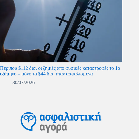
Περίπου $112 δισ. οι ζημιές από φυσικές καταστροφές το 1ο
εξάμηνο – μόνο τα $44 δισ. ήταν ασφαλισμένα
30/07/2026