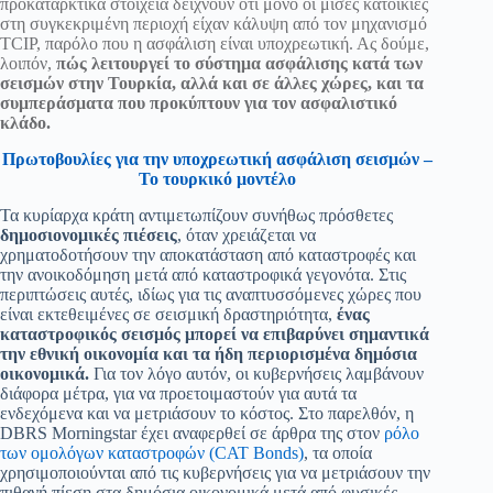
προκαταρκτικά στοιχεία δείχνουν ότι μόνο οι μισές κατοικίες
στη συγκεκριμένη περιοχή είχαν κάλυψη από τον μηχανισμό
TCIP, παρόλο που η ασφάλιση είναι υποχρεωτική. Ας δούμε,
λοιπόν,
πώς λειτουργεί το σύστημα ασφάλισης κατά των
σεισμών στην Τουρκία, αλλά και σε άλλες χώρες, και τα
συμπεράσματα που προκύπτουν για τον ασφαλιστικό
κλάδο.
Πρωτοβουλίες για την υποχρεωτική ασφάλιση σεισμών –
Το τουρκικό μοντέλο
Τα κυρίαρχα κράτη αντιμετωπίζουν συνήθως πρόσθετες
δημοσιονομικές πιέσεις
, όταν χρειάζεται να
χρηματοδοτήσουν την αποκατάσταση από καταστροφές και
την ανοικοδόμηση μετά από καταστροφικά γεγονότα. Στις
περιπτώσεις αυτές, ιδίως για τις αναπτυσσόμενες χώρες που
είναι εκτεθειμένες σε σεισμική δραστηριότητα,
ένας
καταστροφικός σεισμός μπορεί να επιβαρύνει σημαντικά
την εθνική οικονομία και τα ήδη περιορισμένα δημόσια
οικονομικά.
Για τον λόγο αυτόν, οι κυβερνήσεις λαμβάνουν
διάφορα μέτρα, για να προετοιμαστούν για αυτά τα
ενδεχόμενα και να μετριάσουν το κόστος. Στο παρελθόν, η
DBRS Morningstar έχει αναφερθεί σε άρθρα της στον
ρόλο
των ομολόγων καταστροφών (CAT Bonds)
, τα οποία
χρησιμοποιούνται από τις κυβερνήσεις για να μετριάσουν την
πιθανή πίεση στα δημόσια οικονομικά μετά από φυσικές