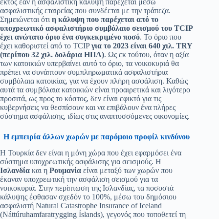
εκτός εάν η ασφαλιστική κάλυψη παρέχεται μέσω
ασφαλιστικής εταιρείας που συνδέεται με την τράπεζα.
Σημειώνεται ότι
η κάλυψη που παρέχεται από το
υποχρεωτικό ασφαλιστήριο συμβόλαιο σεισμού του TCIP
έχει ανώτατο όριο ένα συγκεκριμένο ποσό
. Το όριο που
έχει καθοριστεί από το TCIP
για το 2023 είναι 640 χιλ. TRY
(περίπου 32 χιλ. δολάρια ΗΠΑ)
. Ως εκ τούτου, όταν η αξία
των κατοικιών υπερβαίνει αυτό το όριο, τα νοικοκυριά θα
πρέπει να συνάπτουν συμπληρωματικά ασφαλιστήρια
συμβόλαια κατοικίας, για να έχουν πλήρη ασφάλιση. Καθώς
αυτά τα συμβόλαια κατοικιών είναι προαιρετικά και λιγότερο
προσιτά, ως προς το κόστος, δεν είναι εφικτό για τις
κυβερνήσεις να θεσπίσουν και να επιβάλουν ένα πλήρες
σύστημα ασφάλισης, ιδίως στις αναπτυσσόμενες οικονομίες.
Η εμπειρία άλλων χωρών με παρόμοιο προφίλ κινδύνου
Η Τουρκία δεν είναι η μόνη χώρα που έχει εφαρμόσει ένα
σύστημα υποχρεωτικής ασφάλισης για σεισμούς. Η
Ισλανδία
και η
Ρουμανία
είναι μεταξύ των χωρών που
έκαναν υποχρεωτική την ασφάλιση σεισμού για τα
νοικοκυριά. Στην περίπτωση της Ισλανδίας, τα ποσοστά
κάλυψης έφθασαν σχεδόν το 100%, μέσω του δημόσιου
ασφαλιστή Natural Catastrophe Insurance of Iceland
(Náttúruhamfaratrygging Íslands), γεγονός που τοποθετεί τη