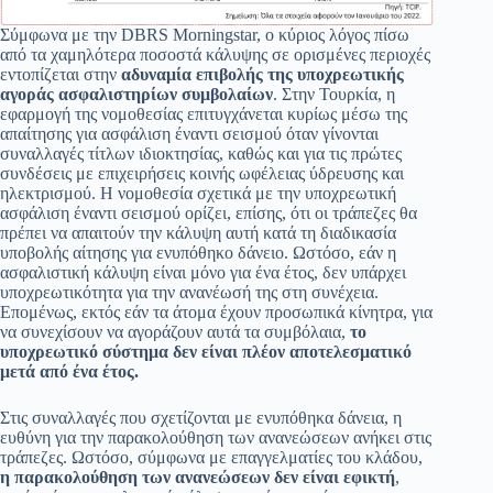
Σύμφωνα με την DBRS Morningstar, ο κύριος λόγος πίσω
από τα χαμηλότερα ποσοστά κάλυψης σε ορισμένες περιοχές
εντοπίζεται στην
αδυναμία επιβολής της υποχρεωτικής
αγοράς ασφαλιστηρίων συμβολαίων
. Στην Τουρκία, η
εφαρμογή της νομοθεσίας επιτυγχάνεται κυρίως μέσω της
απαίτησης για ασφάλιση έναντι σεισμού όταν γίνονται
συναλλαγές τίτλων ιδιοκτησίας, καθώς και για τις πρώτες
συνδέσεις με επιχειρήσεις κοινής ωφέλειας ύδρευσης και
ηλεκτρισμού. Η νομοθεσία σχετικά με την υποχρεωτική
ασφάλιση έναντι σεισμού ορίζει, επίσης, ότι οι τράπεζες θα
πρέπει να απαιτούν την κάλυψη αυτή κατά τη διαδικασία
υποβολής αίτησης για ενυπόθηκο δάνειο. Ωστόσο, εάν η
ασφαλιστική κάλυψη είναι μόνο για ένα έτος, δεν υπάρχει
υποχρεωτικότητα για την ανανέωσή της στη συνέχεια.
Επομένως, εκτός εάν τα άτομα έχουν προσωπικά κίνητρα, για
να συνεχίσουν να αγοράζουν αυτά τα συμβόλαια,
το
υποχρεωτικό σύστημα δεν είναι πλέον αποτελεσματικό
μετά από ένα έτος.
Στις συναλλαγές που σχετίζονται με ενυπόθηκα δάνεια, η
ευθύνη για την παρακολούθηση των ανανεώσεων ανήκει στις
τράπεζες. Ωστόσο, σύμφωνα με επαγγελματίες του κλάδου,
η παρακολούθηση των ανανεώσεων δεν είναι εφικτή
,