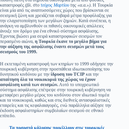
καταστροφές
(βλ. στο
τεύχος Μαρτίου
της «α.α.»)
. Η Τουρκία
είναι μία από τις αναπτυσσόμενες χώρες που βρίσκονται σε
σεισμική ζώνη και χρειάζεται σοβαρά μέτρα προφύλαξης για
την ελαχιστοποίηση των μεγάλων ζημιών. Κατά συνέπεια, η
ανάγκη να αμβλυνθούν οι πιθανές οικονομικές απώλειες
άνοιξε τον δρόμο για ένα εθνικό σύστημα ασφάλισης.
Έχοντας βιώσει μια σειρά καταστροφικών σεισμών τον
περασμένο αιώνα,
η Τουρκία έκανε το μεγάλο βήμα για
την αύξηση της ασφάλισης έναντι σεισμών μετά τους
σεισμούς του 1999.
Η εκτεταμένη καταστροφή των κτηρίων το 1999 οδήγησε την
τουρκική κυβέρνηση στην προσπάθεια ιδιωτικοποίησης του
δυνητικού κινδύνου με την
ίδρυση του TCIP
και την
απαίτηση όλα τα νοικοκυριά της χώρας να έχουν
ασφάλιση κατά των σεισμών.
Αυτό το υποχρεωτικό
σύστημα ασφάλισης επέτρεψε στην τουρκική κυβέρνηση να
μεταφέρει μεγάλο μέρος του κινδύνου στον ιδιωτικό τομέα
και τα νοικοκυριά, καθώς και στις διεθνείς αντασφαλιστικές
εταιρείες και τις κεφαλαιαγορές, ενώ παράλληλα αύξησε την
έκδοση ασφαλιστηρίων συμβολαίων σεισμού σε εθνικό
επίπεδο.
Τα ποσοστά κάλυψης ποικίλλουν στις τουρκικές