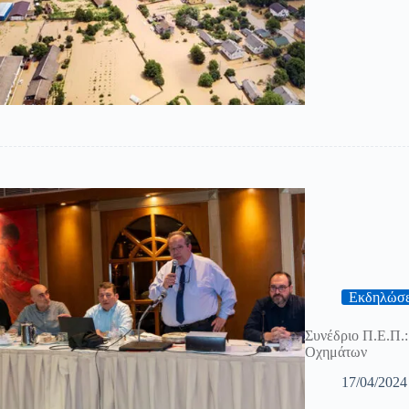
Εκδηλώσε
Συνέδριο Π.Ε.Π.:
Οχημάτων
17/04/2024