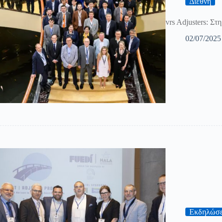
Διεθνή
vrs Adjusters: Σ
02/07/2025
Εκδηλώσε