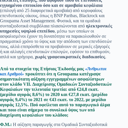
ευέλικτες επιλογές, που αφορούν τόσο σε επενδύσεις
εγγυημένου επιτοκίου όσο και σε αμοιβαία κεφάλαια
(επιλογή από 25 διαφορετικά αμοιβαία) από κορυφαίους
επενδυτικούς οίκους, όπως η BNP Paribas, Blackrock και
Groupama Asset Management. Φυσικά, και τα ομαδικά
συνταξιοδοτικά συμβόλαια πλαισιώνονται από
ηλεκτρονικές
υπηρεσίες υψηλού επιπέδου
, μέσω των οποίων οι
ασφαλισμένοι έχουν τη δυνατότητα να παρακολουθούν σε
πραγματικό χρόνο το ύψος και την απόδοση των επενδύσεών
τους, αλλά επιπρόσθετα να προβαίνουν σε μερικές εξαγορές
ή και αλλαγές επενδυτικών επιλογών, εφόσον το επιθυμούν,
απλά και γρήγορα,
χωρίς γραφειοκρατικές διαδικασίες
.
Από τα στοιχεία της Ετήσιας Έκδοσής μας
«Άνθρωποι
και Αριθμοί»
προκύπτει ότι η Groupama κατέγραψε
σημαντικότατη αύξηση εγγεγραμμένων ασφαλίστρων
στον κλάδο VII. Διαχείρισης Ομαδικών Συνταξιοδοτικών
Κεφαλαίων την τελευταία τριετία: από €24,8 εκατ.
(μερίδιο αγοράς 8,6%) το 2020 και €27,8 εκατ. (μερίδιο
αγοράς 9,4%) το 2021 σε €43 εκατ. το 2022, με μερίδιο
αγοράς 12,5%. Πού οφείλεται αυτό το παραγωγικό άλμα
και ποιο είναι σήμερα το συνολικό ύψος των υπό
διαχείριση κεφαλαίων του κλάδου;
Φ.Μ.:
Η αύξηση παραγωγής στα Ομαδικά Συνταξιοδοτικά