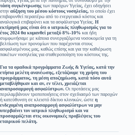
παροχές Υγείας μετά την πανδημία, σε συνδυασμό με την
τάση συγκέντρωσης
των παρόχων Υγείας, έχει οδηγήσει
στην
αύξηση του μέσου κόστους νοσηλείας,
το οποίο έχει
επιβαρυνθεί περαιτέρω από το ενεργειακό κόστος και
αναλογικά επιβαρύνει και τα ασφάλιστρα Υγείας.
Η
εκτίμησή μας είναι ότι ο ιατρικός πληθωρισμός για το
έτος 2024 θα κυμανθεί μεταξύ 8%-10%
και ήδη
συμφωνήσαμε με κάποια συνεργαζόμενα νοσοκομεία για τη
βελτίωση των προνομίων που παρέχονται στους
ασφαλισμένους μας, καθώς επίσης και για την καθιέρωση
πακέτων νοσηλείας για σταθεροποίηση του κόστους της.
Για τα ομαδικά προγράμματα Ζωής & Υγείας, κατά την
ετήσια μελέτη ανανέωσης, εξετάζουμε τη χρήση του
προγράμματος, τη μέση αποζημίωση, κατά πόσο αυτά
μεταβλήθηκαν και αν, εν τέλει, χρειάζεται
αναπροσαρμογή ασφαλίστρων.
Οι προτάσεις μας
περιλαμβάνουν τροποποιήσεις στον σχεδιασμό των παροχών
ή κατεύθυνση σε κλειστό δίκτυο κλινικών, ώστε
η
ενδεχομένη αναπροσαρμογή ασφαλίστρων να μην
υπερβαίνει τον ιατρικό πληθωρισμό και να
προσαρμόζεται στις οικονομικές προβλέψεις του
εταιρικού πελάτη.