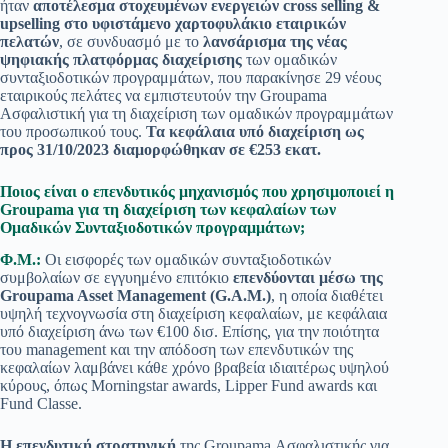
ήταν
αποτέλεσμα στοχευμένων ενεργειών cross selling &
upselling στο υφιστάμενο χαρτοφυλάκιο εταιρικών
πελατών
, σε συνδυασμό με το
λανσάρισμα της νέας
ψηφιακής πλατφόρμας διαχείρισης
των ομαδικών
συνταξιοδοτικών προγραμμάτων, που παρακίνησε 29 νέους
εταιρικούς πελάτες να εμπιστευτούν την Groupama
Ασφαλιστική για τη διαχείριση των ομαδικών προγραμμάτων
του προσωπικού τους.
Τα κεφάλαια υπό διαχείριση ως
προς 31/10/2023 διαμορφώθηκαν σε €253 εκατ.
Ποιος είναι ο επενδυτικός μηχανισμός που χρησιμοποιεί η
Groupama για τη διαχείριση των κεφαλαίων των
Ομαδικών Συνταξιοδοτικών προγραμμάτων;
Φ.Μ.:
Οι εισφορές των ομαδικών συνταξιοδοτικών
συμβολαίων σε εγγυημένο επιτόκιο
επενδύονται μέσω της
Groupama Asset Management (G.A.M.)
, η οποία διαθέτει
υψηλή τεχνογνωσία στη διαχείριση κεφαλαίων, με κεφάλαια
υπό διαχείριση άνω των €100 δισ. Επίσης, για την ποιότητα
του management και την απόδοση των επενδυτικών της
κεφαλαίων λαμβάνει κάθε χρόνο βραβεία ιδιαιτέρως υψηλού
κύρους, όπως Morningstar awards, Lipper Fund awards και
Fund Classe.
Η επενδυτική στρατηγική
της Groupama Ασφαλιστικής για