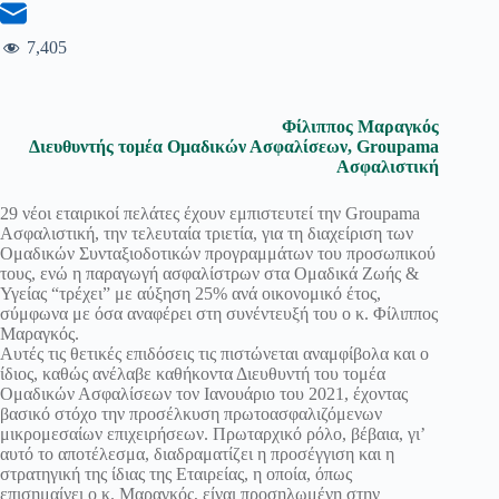
7,405
Φίλιππος Μαραγκός
Διευθυντής τομέα Ομαδικών Ασφαλίσεων, Groupama
Ασφαλιστική
29 νέοι εταιρικοί πελάτες έχουν εμπιστευτεί την Groupama
Ασφαλιστική, την τελευταία τριετία, για τη διαχείριση των
Ομαδικών Συνταξιοδοτικών προγραμμάτων του προσωπικού
τους, ενώ η παραγωγή ασφαλίστρων στα Ομαδικά Ζωής &
Υγείας “τρέχει” με αύξηση 25% ανά οικονομικό έτος,
σύμφωνα με όσα αναφέρει στη συνέντευξή του ο κ. Φίλιππος
Μαραγκός.
Αυτές τις θετικές επιδόσεις τις πιστώνεται αναμφίβολα και ο
ίδιος, καθώς ανέλαβε καθήκοντα Διευθυντή του τομέα
Ομαδικών Ασφαλίσεων τον Ιανουάριο του 2021, έχοντας
βασικό στόχο την προσέλκυση πρωτοασφαλιζόμενων
μικρομεσαίων επιχειρήσεων. Πρωταρχικό ρόλο, βέβαια, γι’
αυτό το αποτέλεσμα, διαδραματίζει η προσέγγιση και η
στρατηγική της ίδιας της Εταιρείας, η οποία, όπως
επισημαίνει ο κ. Μαραγκός, είναι προσηλωμένη στην