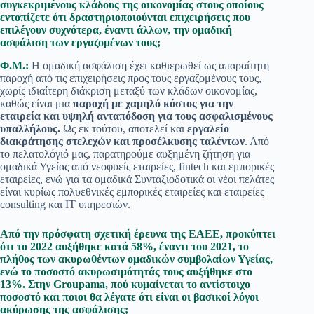
συγκεκριμένους κλάδους της οικονομίας στους οποίους
εντοπίζετε ότι δραστηριοποιούνται επιχειρήσεις που
επιλέγουν συχνότερα, έναντι άλλων, την ομαδική
ασφάλιση των εργαζομένων τους;
Φ.Μ.:
Η ομαδική ασφάλιση έχει καθιερωθεί ως απαραίτητη
παροχή από τις επιχειρήσεις προς τους εργαζομένους τους,
χωρίς ιδιαίτερη διάκριση μεταξύ των κλάδων οικονομίας,
καθώς είναι μια
παροχή με χαμηλό κόστος για την
εταιρεία και υψηλή ανταπόδοση για τους ασφαλισμένους
υπαλλήλους.
Ως εκ τούτου, αποτελεί και
εργαλείο
διακράτησης στελεχών και προσέλκυσης ταλέντων
. Από
το πελατολόγιό μας, παρατηρούμε αυξημένη ζήτηση για
ομαδικά Υγείας από νεοφυείς εταιρείες, fintech και εμπορικές
εταιρείες, ενώ για τα ομαδικά Συνταξιοδοτικά οι νέοι πελάτες
είναι κυρίως πολυεθνικές εμπορικές εταιρείες και εταιρείες
consulting και IT υπηρεσιών.
Από την πρόσφατη σχετική έρευνα της ΕΑΕΕ, προκύπτει
ότι το 2022 αυξήθηκε κατά 58%, έναντι του 2021, το
πλήθος των ακυρωθέντων ομαδικών συμβολαίων Υγείας,
ενώ το ποσοστό ακυρωσιμότητάς τους αυξήθηκε στο
13%. Στην Groupama, πού κυμαίνεται το αντίστοιχο
ποσοστό και ποιοι θα λέγατε ότι είναι οι βασικοί λόγοι
ακύρωσης της ασφάλισης;