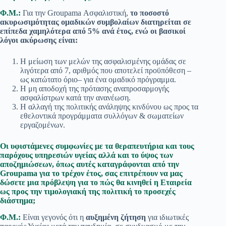
Φ.Μ.:
Για την Groupama Ασφαλιστική,
το ποσοστό
ακυρωσιμότητας ομαδικών συμβολαίων διατηρείται σε
επίπεδα χαμηλότερα από 5% ανά έτος, ενώ οι βασικοί
λόγοι ακύρωσης είναι:
Η μείωση των μελών της ασφαλισμένης ομάδας σε
λιγότερα από 7, αριθμός που αποτελεί προϋπόθεση –
ως κατώτατο όριο– για ένα ομαδικό πρόγραμμα.
Η μη αποδοχή της πρότασης αναπροσαρμογής
ασφαλίστρων κατά την ανανέωση.
Η αλλαγή της πολιτικής ανάληψης κινδύνου ως προς τα
εθελοντικά προγράμματα συλλόγων & σωματείων
εργαζομένων.
Οι υφιστάμενες συμφωνίες με τα θεραπευτήρια και τους
παρόχους υπηρεσιών υγείας αλλά και το ύψος των
αποζημιώσεων, όπως αυτές καταγράφονται από την
Groupama για το τρέχον έτος, σας επιτρέπουν να μας
δώσετε μια πρόβλεψη για το πώς θα κινηθεί η Εταιρεία
ως προς την τιμολογιακή της πολιτική το προσεχές
διάστημα;
Φ.Μ.:
Είναι γεγονός ότι η
αυξημένη ζήτηση
για ιδιωτικές