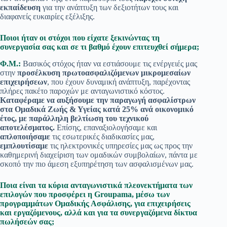
εκπαίδευση
για την ανάπτυξη των δεξιοτήτων τους και
διαφανείς ευκαιρίες εξέλιξης.
Ποιοι ήταν οι στόχοι που είχατε ξεκινώντας τη
συνεργασία σας και σε τι βαθμό έχουν επιτευχθεί σήμερα;
Φ.Μ.:
Βασικός στόχος ήταν να εστιάσουμε τις ενέργειές μας
στην
προσέλκυση πρωτοασφαλιζόμενων μικρομεσαίων
επιχειρήσεων
, που έχουν δυναμική ανάπτυξη, παρέχοντας
πλήρες πακέτο παροχών με ανταγωνιστικό κόστος.
Καταφέραμε να αυξήσουμε την παραγωγή ασφαλίστρων
στα Ομαδικά Ζωής & Υγείας κατά 25% ανά οικονομικό
έτος, με παράλληλη βελτίωση του τεχνικού
αποτελέσματος.
Επίσης, επαναξιολογήσαμε και
απλοποιήσαμε
τις εσωτερικές διαδικασίες μας,
εμπλουτίσαμε
τις ηλεκτρονικές υπηρεσίες μας ως προς την
καθημερινή διαχείριση των ομαδικών συμβολαίων, πάντα με
σκοπό την πιο άμεση εξυπηρέτηση των ασφαλισμένων μας.
Ποια είναι τα κύρια ανταγωνιστικά πλεονεκτήματα των
επιλογών που προσφέρει η Groupama, μέσω των
προγραμμάτων Ομαδικής Ασφάλισης, για επιχειρήσεις
και εργαζόμενους, αλλά και για τα συνεργαζόμενα δίκτυα
πωλήσεών σας;