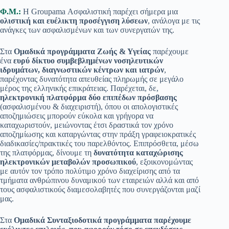
Φ.Μ.:
Η Groupama Ασφαλιστική παρέχει σήμερα μια
ολιστική και ευέλικτη προσέγγιση λύσεων
, ανάλογα με τις
ανάγκες των ασφαλισμένων και των συνεργατών της.
Στα
Ομαδικά προγράμματα Ζωής & Υγείας
παρέχουμε
ένα
ευρύ δίκτυο συμβεβλημένων νοσηλευτικών
ιδρυμάτων, διαγνωστικών κέντρων και ιατρών
,
παρέχοντας δυνατότητα απευθείας πληρωμής σε μεγάλο
μέρος της ελληνικής επικράτειας. Παρέχεται, δε,
ηλεκτρονική πλατφόρμα δύο επιπέδων πρόσβασης
(ασφαλισμένου & διαχειριστή), όπου οι απολογιστικές
αποζημιώσεις μπορούν εύκολα και γρήγορα να
καταχωριστούν, μειώνοντας έτσι δραστικά τον χρόνο
αποζημίωσης και καταργώντας στην πράξη γραφειοκρατικές
διαδικασίες/πρακτικές του παρελθόντος. Επιπρόσθετα, μέσω
της πλατφόρμας, δίνουμε τη
δυνατότητα καταχώρισης
ηλεκτρονικών μεταβολών προσωπικού
, εξοικονομώντας
με αυτόν τον τρόπο πολύτιμο χρόνο διαχείρισης από τα
τμήματα ανθρώπινου δυναμικού των εταιρειών αλλά και από
τους ασφαλιστικούς διαμεσολαβητές που συνεργάζονται μαζί
μας.
Στα
Ομαδικά Συνταξιοδοτικά προγράμματα παρέχουμε