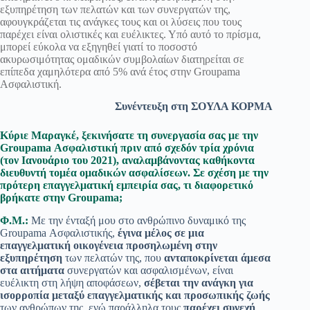
εξυπηρέτηση των πελατών και των συνεργατών της,
αφουγκράζεται τις ανάγκες τους και οι λύσεις που τους
παρέχει είναι ολιστικές και ευέλικτες. Υπό αυτό το πρίσμα,
μπορεί εύκολα να εξηγηθεί γιατί το ποσοστό
ακυρωσιμότητας ομαδικών συμβολαίων διατηρείται σε
επίπεδα χαμηλότερα από 5% ανά έτος στην Groupama
Ασφαλιστική.
Συνέντευξη στη ΣΟΥΛΑ ΚΟΡΜΑ
Κύριε Μαραγκέ, ξεκινήσατε τη συνεργασία σας με την
Groupama Ασφαλιστική πριν από σχεδόν τρία χρόνια
(τον Ιανουάριο του 2021), αναλαμβάνοντας καθήκοντα
διευθυντή τομέα ομαδικών ασφαλίσεων. Σε σχέση με την
πρότερη επαγγελματική εμπειρία σας, τι διαφορετικό
βρήκατε στην Groupama;
Φ.Μ.:
Mε την ένταξή μου στο ανθρώπινο δυναμικό της
Groupama Ασφαλιστικής,
έγινα μέλος σε μια
επαγγελματική οικογένεια προσηλωμένη στην
εξυπηρέτηση
των πελατών της, που
ανταποκρίνεται άμεσα
στα αιτήματα
συνεργατών και ασφαλισμένων, είναι
ευέλικτη στη λήψη αποφάσεων,
σέβεται την ανάγκη για
ισορροπία μεταξύ επαγγελματικής και προσωπικής ζωής
των ανθρώπων της, ενώ παράλληλα τους
παρέχει συνεχή