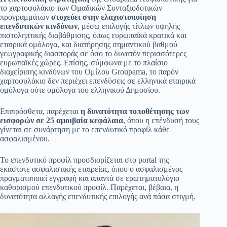
τo χαρτοφυλάκιο των Ομαδικών Συνταξιοδοτικών
προγραμμάτων
στοχεύει στην ελαχιστοποίηση
επενδυτικών κινδύνων
, μέσω επιλογής τίτλων υψηλής
πιστοληπτικής διαβάθμισης, όπως ευρωπαϊκά κρατικά και
εταιρικά ομόλογα, και διατήρησης σημαντικού βαθμού
γεωγραφικής διασποράς σε όσο το δυνατόν περισσότερες
ευρωπαϊκές χώρες. Επίσης, σύμφωνα με το πλαίσιο
διαχείρισης κινδύνων του Ομίλου Groupama, το παρόν
χαρτοφυλάκιο δεν περιέχει επενδύσεις σε ελληνικά εταιρικά
ομόλογα ούτε ομόλογα του ελληνικού Δημοσίου.
Επιπρόσθετα, παρέχεται
η δυνατότητα τοποθέτησης των
εισφορών σε 25 αμοιβαία κεφάλαια
, όπου η επένδυσή τους
γίνεται σε συνάρτηση με το επενδυτικό προφίλ κάθε
ασφαλισμένου.
Το επενδυτικό προφίλ προσδιορίζεται στο portal της
εκάστοτε ασφαλιστικής εταιρείας, όπου ο ασφαλισμένος
πραγματοποιεί εγγραφή και απαντά σε ερωτηματολόγιο
καθορισμού επενδυτικού προφίλ. Παρέχεται, βέβαια, η
δυνατότητα αλλαγής επενδυτικής επιλογής ανά πάσα στιγμή.