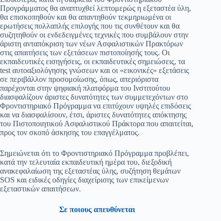
Προγράμματος θα αναπτυχθεί λεπτομερώς η εξεταστέα ύλη,
θα επισκοπηθούν και θα απαντηθούν τεκμηριωμένα οι
ερωτήσεις πολλαπλής επιλογής που τις συνθέτουν και θα
συζητηθούν οι ενδεδειγμένες τεχνικές που συμβάλουν στην
άριστη ανταπόκριση των νέων Ασφαλιστικών Πρακτόρων
στις απαιτήσεις των εξετάσεων πιστοποίησής τους. Οι
εκπαιδευτικές εισηγήσεις, οι εκπαιδευτικές σημειώσεις, τα
test αυτοαξιολόγησης γνώσεων και οι «εικονικές» εξετάσεις
σε περιβάλλον προσομοίωσης, όπως, απεριόριστα
παρέχονται στην ψηφιακή πλατφόρμα του Ινστιτούτου
διασφαλίζουν άριστες δυνατότητες των συμμετεχόντων στο
Φροντιστηριακό Πρόγραμμα να επιτύχουν υψηλές επιδόσεις
και να διασφαλίσουν, έτσι, άριστες δυνατότητες απόκτησης
του Πιστοποιητικού Ασφαλιστικού Πράκτορα που απαιτείται,
προς τον σκοπό άσκησης του επαγγέλματος.
Σημειώνεται ότι το Φροντιστηριακό Πρόγραμμα προβλέπει,
κατά την τελευταία εκπαιδευτική ημέρα του, διεξοδική
ανακεφαλαίωση της εξεταστέας ύλης, συζήτηση θεμάτων
SOS και ειδικές οδηγίες διαχείρισης των επικείμενων
εξεταστικών απαιτήσεων.
Σε ποιους απευθύνεται