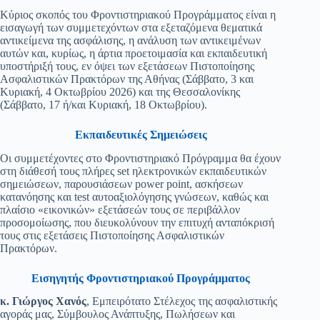
Κύριος σκοπός του Φροντιστηριακού Προγράμματος είναι η
εισαγωγή των συμμετεχόντων στα εξεταζόμενα θεματικά
αντικείμενα της ασφάλισης, η ανάλυση των αντικειμένων
αυτών και, κυρίως, η άρτια προετοιμασία και εκπαιδευτική
υποστήριξή τους, εν όψει των εξετάσεων Πιστοποίησης
Ασφαλιστικών Πρακτόρων της Αθήνας (Σάββατο, 3 και
Κυριακή, 4 Οκτωβρίου 2026) και της Θεσσαλονίκης
(Σάββατο, 17 ή/και Κυριακή, 18 Οκτωβρίου).
Εκπαιδευτικές Σημειώσεις
Οι συμμετέχοντες στο Φροντιστηριακό Πρόγραμμα θα έχουν
στη διάθεσή τους πλήρες set ηλεκτρονικών εκπαιδευτικών
σημειώσεων, παρουσιάσεων power point, ασκήσεων
κατανόησης και test αυτοαξιολόγησης γνώσεων, καθώς και
πλαίσιο «εικονικών» εξετάσεών τους σε περιβάλλον
προσομοίωσης, που διευκολύνουν την επιτυχή ανταπόκρισή
τους στις εξετάσεις Πιστοποίησης Ασφαλιστικών
Πρακτόρων.
Εισηγητής Φροντιστηριακού Προγράμματος
κ. Γιώργος Χανός
, Εμπειρότατο Στέλεχος της ασφαλιστικής
αγοράς μας, Σύμβουλος Ανάπτυξης, Πωλήσεων και