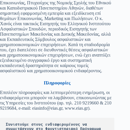
Επικοινωνίας, Πτυχιούχος της Νομικής Σχολής του Εθνικού
και Καποδιστριακού Πανεπιστημίου Αθηνών, διαθέτων
σημαντική εφαρμοσμένη εμπειρία και εξειδίκευση επί
θεμάτων Επικοινωνίας, Marketing και Πωλήσεων. Ο κ.
Χανός είναι τακτικός Εισηγητής του Ελληνικού Ινστιτούτου
Ασφαλιστικών Σπουδών, περιοδικός Εισηγητής των
Πανεπιστημίων Μακεδονίας και Δυτικής Μακεδονίας, αλλά
και Εκπαιδευτικός Σύμβουλος ασφαλιστικών και
χρηματοοικονομικών επιχειρήσεων. Κατά τη σταδιοδρομία
του, έχει διατελέσει σε διευθυντικές θέσεις ασφαλιστικών
και χρηματοοικονομικών επιχειρήσεων, ενώ έχει αναπτύξει
εξειδικευμένο συγγραφικό έργο και συστηματική
εκπαιδευτική δραστηριότητα σε καίριους τομείς
ασφαλιστικού και χρηματοοικονομικού ενδιαφέροντος.
Πληροφορίες
Επιπλέον πληροφορίες και λεπτομερέστερη ενημέρωση, οι
ενδιαφερόμενοι μπορούν να λαμβάνουν, επικοινωνώντας με
τις Υπηρεσίες του Ινστιτούτου (αρ. τηλ. 210 9219660 & 210
9219684, e-mail:
eiasinfo@eias.gr
, www.eias.gr).
Συνιστούμε στους ενδιαφερομένους να 
συμμετάσχουν στο Φροντιστηριακό Πρόγραμμα