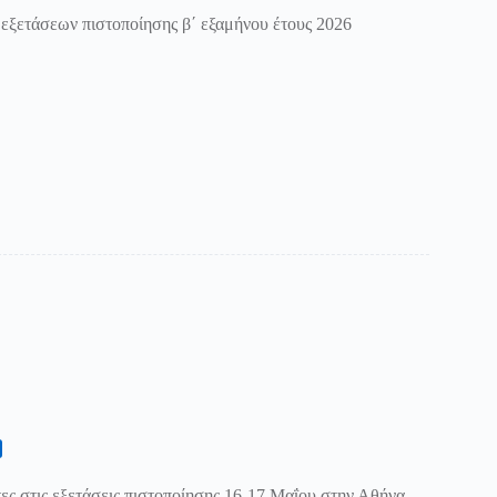
εξετάσεων πιστοποίησης β΄ εξαμήνου έτους 2026
τες στις εξετάσεις πιστοποίησης 16-17 Μαΐου στην Αθήνα