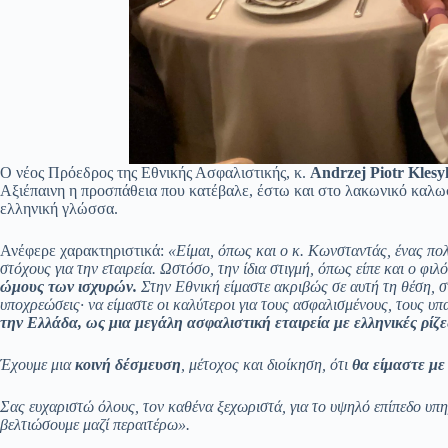
Ο νέος Πρόεδρος της Εθνικής Ασφαλιστικής, κ.
Andrzej
Piotr
Klesy
Αξιέπαινη η προσπάθεια που κατέβαλε, έστω και στο λακωνικό καλωσ
ελληνική γλώσσα.
Ανέφερε χαρακτηριστικά:
«Είμαι, όπως και ο κ. Κωνσταντάς, ένας πο
στόχους για την εταιρεία. Ωστόσο, την ίδια στιγμή, όπως είπε και ο φι
ώμους των ισχυρών.
Στην Εθνική είμαστε ακριβώς σε αυτή τη θέση, 
υποχρεώσεις· να είμαστε οι καλύτεροι για τους ασφαλισμένους, τους υ
την Ελλάδα, ως μια μεγάλη ασφαλιστική εταιρεία με ελληνικές ρίζε
Έχουμε μια
κοινή δέσμευση
, μέτοχος και διοίκηση, ότι
θα είμαστε με
Σας ευχαριστώ όλους, τον καθένα ξεχωριστά, για το υψηλό επίπεδο υπ
βελτιώσουμε μαζί περαιτέρω».