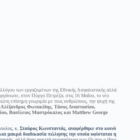
υλλόγου των εργαζομένων της Εθνικής Ασφαλιστικής αλλά
ργάνωσε, στον Πύργο Πετρέζα, στις 16 Μαΐου, το νέο
πρώτη επίσημη γνωριμία με τους ανθρώπους, την ψυχή της
, Αλέξανδρος Φωτακίδης
,
Τάσος Αναστασίου,
ίου, Βασίλειος Μαστρόκαλος και Matthew George
βουλος, κ.
Σταύρος Κωνσταντάς
,
αναφέρθηκε στο κοινό
 και μακρά διαδικασία πώλησης την οποία υφίσταται η
αντάς, αλλά ήταν αρκετά περισσότερα των έξι που ο ίδιος