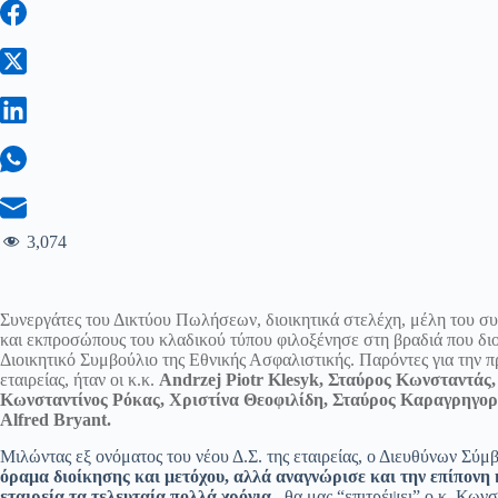
3,074
Συνεργάτες του Δικτύου Πωλήσεων, διοικητικά στελέχη, μέλη του σ
και εκπροσώπους του κλαδικού τύπου φιλοξένησε στη βραδιά που διο
Διοικητικό Συμβούλιο της Εθνικής Ασφαλιστικής. Παρόντες για την 
εταιρείας, ήταν οι κ.κ.
Andrzej Piotr Klesyk, Σταύρος Κωνσταντάς
Κωνσταντίνος Ρόκας, Χριστίνα Θεοφιλίδη, Σταύρος Καραγρηγορ
Alfred Bryant.
Μιλώντας εξ ονόματος του νέου Δ.Σ. της εταιρείας, ο Διευθύνων Σύμ
όραμα διοίκησης και μετόχου,
αλλά αναγνώρισε και την επίπονη
εταιρεία τα τελευταία πολλά χρόνια
–θα μας “επιτρέψει” ο κ. Κωνστ