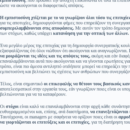
εμπιστοσύνη
, που προωθεί την ανοιχτή επικοινωνία σε όλα τα επίπεδ
ώστε να ακούγονται οι διαφορετικές απόψεις.
Η εμπιστοσύνη χτίζεται με το να γνωρίζουν όλοι τόσο τις επιτυχίες
για τις αποτυχίες, δημιουργούνται φήμες που επηρεάζουν τη συνεργασ
συμπεριλαμβάνονται στις αποφάσεις.
Με αυτόν τον τρόπο δημιουργ
των στόχων, καθώς υπάρχει
κατανόηση για την οπτική των άλλων.
Ένα μεγάλο μέρος της επιτυχίας για τη δημιουργία συνεργατικής κου
εξασφαλίζοντας ότι όλοι νιώθουν ότι ακούγονται και αναγνωρίζονται.
να μοιράζονται τις ιδέες και τις απόψεις τους,
ακόμη και εάν διαφέ
επαναλαμβάνονται αυτά που ακούγονται και να γίνονται ερωτήσεις γ
τρόπο, είναι πιο άμεσα αντιληπτό οτιδήποτε μπορεί να επηρεάζει την π
εμπιστοσύνη και βελτιώνει τις σχέσεις των ανθρώπων που συνεργάζον
Τέλος, είναι σημαντικό
οι επικεφαλής να θέτουν τους βασικούς καν
αποτελεσματικοί στην εργασία τους, εάν γνωρίζουν ποιες είναι οι υπο
βελτιώνονται για να τα καταφέρουν.
Οι
στόχοι
είναι καλό να επαναλαμβάνονται στην αρχή κάθε συνάντησ
ευθυγραμμισμένοι και, επίσης, ανά διαστήματα,
να επανεξετάζονται
Ταυτόχρονα, οι managers με σαφήνεια να ορίζουν ποιες είναι οι
αρμο
να γιορτάζονται οι επιτεύξεις και οι επιτυχίες
, για τη διατήρηση του