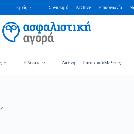
Εμείς
Συνδρομή
Archive
Επικοινωνία
Ne
ς
Ειδήσεις
Διεθνή
Στατιστικά/Μελέτες
ον