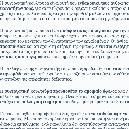
Η συνεργατική κουλτούρα είναι αυτή που
ενθαρρύνει τους ανθρώπου
ικανοτήτων τους,
για να πετύχουν τους οργανωτικούς τους στόχους. Η
χρειάζεται όχι απλά κάποιος να έχει την πρόθεση, αλλά να υπάρχουν ο
οι αρμοδιότητες και μέσα από τη στάση που κρατούν οι εργαζόμενοι α
Η συνεργατική κουλτούρα είνα
ι καθοριστικός παράγοντας για την
εταιρείες με συνεργατική κουλτούρα έχουν πέντε φορές περισσότερε
έκφραση του μέγιστου των δυνατοτήτων των εργαζομένων. Οι άνθρω
προσπάθειας
και ότι έχουν τη στήριξη της ομάδας,
είναι πιο ενεργητ
τους
, τόσο προς την ομάδα όσο και προς την εταιρεία. Σε αντίθεση, η
εντάσεις και συγκρούσεις
και επηρεάζει την ατομική ευημερία.
Η καλλιέργεια της συνεργατικής κουλτούρας προϋποθέτει
οι επικεφα
στην ομάδα
και να μη θεωρούν ότι χρειάζεται να κατευθύνουν κάθε 
αναπτύξουν τις απαραίτητες δεξιότητες.
Η συνεργατική κουλτούρα προϋποθέτει το αμοιβαίο όφελος
όλων ό
αλληλεπιδρά για τη λειτουργία της. Θεωρείται πιο σημαντικό από τ
ενισχύει τη
συλλογική ευημερία
και οδηγεί μακροπρόθεσμα σε
επιτ
Για να επιτευχθεί το αμοιβαίο όφελος, χρειάζεται
να επιδιώκουμε να
επιχείρησης. Με αυτόν τον τρόπο δημιουργείται μια βάση για κοινή α
διάρκεια επιτεύγματα, ενώ παράλληλα δεν αναπτύσσονται ανταγωνιστ