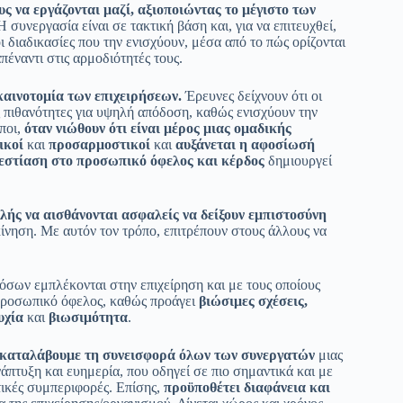
ς να εργάζονται μαζί, αξιοποιώντας το μέγιστο των
 συνεργασία είναι σε τακτική βάση και, για να επιτευχθεί,
ι διαδικασίες που την ενισχύουν, μέσα από το πώς ορίζονται
πέναντι στις αρμοδιότητές τους.
 καινοτομία των επιχειρήσεων.
Έρευνες δείχνουν ότι οι
ς πιθανότητες για υψηλή απόδοση, καθώς ενισχύουν την
ποι,
όταν νιώθουν ότι είναι μέρος μιας ομαδικής
ικοί
και
προσαρμοστικοί
και
αυξάνεται η αφοσίωσή
εστίαση στο προσωπικό όφελος και κέρδος
δημιουργεί
λής να αισθάνονται ασφαλείς να δείξουν εμπιστοσύνη
κίνηση. Με αυτόν τον τρόπο, επιτρέπουν στους άλλους να
σων εμπλέκονται στην επιχείρηση και με τους οποίους
ο προσωπικό όφελος, καθώς προάγει
βιώσιμες σχέσεις,
υχία
και
βιωσιμότητα
.
 καταλάβουμε τη συνεισφορά όλων των συνεργατών
μιας
νάπτυξη και ευημερία, που οδηγεί σε πιο σημαντικά και με
ικές συμπεριφορές. Επίσης,
προϋποθέτει διαφάνεια και