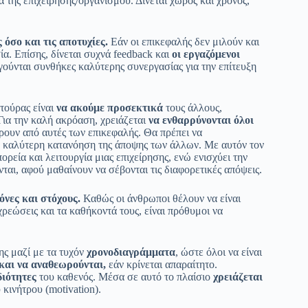
α της επιχείρησης/οργανισμού. Δίνεται χώρος και χρόνος,
 όσο και τις αποτυχίες.
Εάν οι επικεφαλής δεν μιλούν και
ία. Επίσης, δίνεται συχνά feedback και
οι εργαζόμενοι
ούνται συνθήκες καλύτερης συνεργασίας για την επίτευξη
λτούρας είναι
να ακούμε προσεκτικά
τους άλλους,
 Για την καλή ακρόαση, χρειάζεται
να ενθαρρύνονται όλοι
ρουν από αυτές των επικεφαλής. Θα πρέπει να
ια καλύτερη κατανόηση της άποψης των άλλων. Με αυτόν τον
ορεία και λειτουργία μιας επιχείρησης, ενώ ενισχύει την
ται, αφού μαθαίνουν να σέβονται τις διαφορετικές απόψεις.
όνες και στόχους.
Καθώς οι άνθρωποι θέλουν να είναι
χρεώσεις και τα καθήκοντά τους, είναι πρόθυμοι να
ης μαζί με τα τυχόν
χρονοδιαγράμματα
, ώστε όλοι να είναι
 και να αναθεωρούνται,
εάν κρίνεται απαραίτητο.
διότητες
του καθενός. Μέσα σε αυτό το πλαίσιο
χρειάζεται
 κινήτρου (motivation).