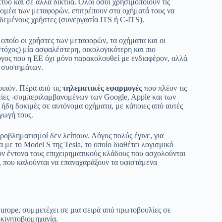
κτυο και σε άλλα δίκτυα. Όλοι όσοι χρησιμοποιούν τις
 τομέα των μεταφορών, επιτρέπουν στα οχήματά τους να
εδεμένους χρήστες (συνεργασία ITS ή C-ITS).
ποίο οι χρήστες των μεταφορών, τα οχήματα και οι
στόχος) μία ασφαλέστερη, οικολογικότερη και πιο
όγος που η ΕΕ όχι μόνο παρακολουθεί με ενδιαφέρον, αλλά
ν συστημάτων.
ιπόν. Πέρα από τις
τηλεματικές εφαρμογές
που πλέον τις
είες -συμπεριλαμβανομένων των Google, Apple και των
δη δοκιμές σε αυτόνομα οχήματα, με κάποιες από αυτές
γωγή τους.
ροβληματισμοί δεν λείπουν. Λόγος πολύς έγινε, για
 με το Model S της Tesla, το οποίο διαθέτει λογισμικό
 έντονα τους επιχειρηματικούς κλάδους που ασχολούνται
 που καλούνται να επαναχαράξουν τα υφιστάμενα
rope, συμμετέχει σε μια σειρά από πρωτοβουλίες σε
κινητοβιομηχανία.