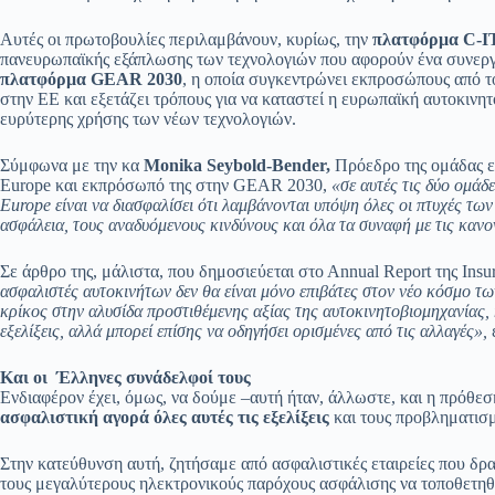
Αυτές οι πρωτοβουλίες περιλαμβάνουν, κυρίως, την
πλατφόρμα C-I
πανευρωπαϊκής εξάπλωσης των τεχνολογιών που αφορούν ένα συνεργ
πλατφόρμα GEAR 2030
, η οποία συγκεντρώνει εκπροσώπους από 
στην ΕΕ και εξετάζει τρόπους για να καταστεί η ευρωπαϊκή αυτοκινη
ευρύτερης χρήσης των νέων τεχνολογιών.
Σύμφωνα με την κα
Monika Seybold-Bender,
Πρόεδρο της ομάδας ερ
Europe και εκπρόσωπό της στην GEAR 2030,
«σε αυτές τις δύο ομάδ
Europe είναι να διασφαλίσει ότι λαμβάνονται υπόψη όλες οι πτυχές τ
ασφάλεια, τους αναδυόμενους κινδύνους και όλα τα συναφή με τις κανο
Σε άρθρο της, μάλιστα, που δημοσιεύεται στο Αnnual Report της Insu
ασφαλιστές αυτοκινήτων δεν θα είναι μόνο επιβάτες στον νέο κόσμο 
κρίκος στην αλυσίδα προστιθέμενης αξίας της αυτοκινητοβιομηχανίας, 
εξελίξεις, αλλά μπορεί επίσης να οδηγήσει ορισμένες από τις αλλαγές»,
Και οι Έλληνες συνάδελφοί τους
Ενδιαφέρον έχει, όμως, να δούμε –αυτή ήταν, άλλωστε, και η πρόθε
ασφαλιστική αγορά όλες αυτές τις εξελίξεις
και τους προβληματισ
Στην κατεύθυνση αυτή, ζητήσαμε από ασφαλιστικές εταιρείες που δρ
τους μεγαλύτερους ηλεκτρονικούς παρόχους ασφάλισης να τοποθετηθο