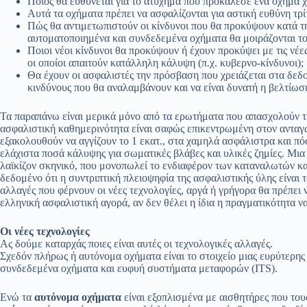
Ποιος θα ευθύνεται για το ατύχημα που προκάλεσε ένα όχημα χ
Αυτά τα οχήματα πρέπει να ασφαλίζονται για αστική ευθύνη τρ
Πώς θα αντιμετωπιστούν οι κίνδυνοι που θα προκύψουν κατά τη
αυτοματοποιημένα και συνδεδεμένα οχήματα θα μοιράζονται τ
Ποιοι νέοι κίνδυνοι θα προκύψουν ή έχουν προκύψει με τις νέε
οι οποίοι απαιτούν κατάλληλη κάλυψη (π.χ. κυβερνο-κίνδυνοι);
Θα έχουν οι ασφαλιστές την πρόσβαση που χρειάζεται στα δεδ
κινδύνους που θα αναλαμβάνουν και να είναι δυνατή η βελτίωσ
Τα παραπάνω είναι μερικά μόνο από τα ερωτήματα που απασχολούν τη 
ασφαλιστική καθημερινότητα είναι σαφώς επικεντρωμένη στον αντα
εξακολουθούν να αγγίζουν το 1 εκατ., στα χαμηλά ασφάλιστρα και π
ελάχιστα ποσά κάλυψης για σωματικές βλάβες και υλικές ζημίες. Μια 
λαϊκίζον σκηνικό, που μονοπωλεί το ενδιαφέρον των καταναλωτών 
δεδομένο ότι η συντριπτική πλειοψηφία της ασφαλιστικής ύλης είναι τ
αλλαγές που φέρνουν οι νέες τεχνολογίες, αργά ή γρήγορα θα πρέπει
ελληνική ασφαλιστική αγορά, αν δεν θέλει η ίδια η πραγματικότητα να
Οι νέες τεχνολογίες
Ας δούμε καταρχάς ποιες είναι αυτές οι τεχνολογικές αλλαγές.
Σχεδόν πλήρως ή αυτόνομα οχήματα είναι το στοιχείο μιας ευρύτερης
συνδεδεμένα οχήματα και ευφυή συστήματα μεταφορών (ITS).
Ενώ τα
αυτόνομα οχήματα
είναι εξοπλισμένα με αισθητήρες που του