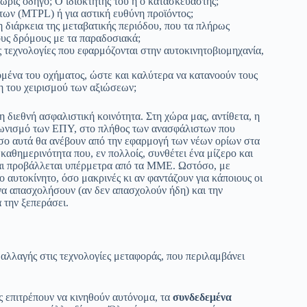
ωρίς οδηγό; Ο ιδιοκτήτης του ή ο κατασκευαστής;
ίτων (MTPL) ή για αστική ευθύνη προϊόντος;
 διάρκεια της μεταβατικής περιόδου, που τα πλήρως
ους δρόμους με τα παραδοσιακά;
ς τεχνολογίες που εφαρμόζονται στην αυτοκινητοβιομηχανία,
ομένα του οχήματος, ώστε και καλύτερα να κατανοούν τους
η του χειρισμού των αξιώσεων;
διεθνή ασφαλιστική κοινότητα. Στη χώρα μας, αντίθετα, η
γωνισμό των ΕΠΥ, στο πλήθος των ανασφάλιστων που
όσο αυτά θα ανέβουν από την εφαρμογή των νέων ορίων στα
καθημερινότητα που, εν πολλοίς, συνθέτει ένα μίζερο και
και προβάλλεται υπέρμετρα από τα ΜΜΕ. Ωστόσο, με
ο αυτοκίνητο, όσο μακρινές κι αν φαντάζουν για κάποιους οι
 να απασχολήσουν (αν δεν απασχολούν ήδη) και την
 την ξεπεράσει.
 αλλαγής στις τεχνολογίες μεταφοράς, που περιλαμβάνει
ς επιτρέπουν να κινηθούν αυτόνομα, τα
συνδεδεμένα