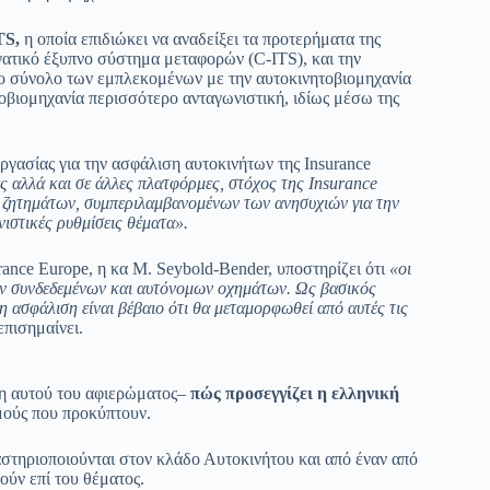
TS,
η οποία επιδιώκει να αναδείξει τα προτερήματα της
ατικό έξυπνο σύστημα μεταφορών (C-ITS), και την
το σύνολο των εμπλεκομένων με την αυτοκινητοβιομηχανία
τοβιομηχανία περισσότερο ανταγωνιστική, ιδίως μέσω της
γασίας για την ασφάλιση αυτοκινήτων της Insurance
ες αλλά και σε άλλες πλατφόρμες, στόχος της Insurance
ων ζητημάτων, συμπεριλαμβανομένων των ανησυχιών για την
νιστικές ρυθμίσεις θέματα».
rance Europe, η κα M. Seybold-Bender, υποστηρίζει ότι
«οι
των συνδεδεμένων και αυτόνομων οχημάτων. Ως βασικός
η ασφάλιση είναι βέβαιο ότι θα μεταμορφωθεί από αυτές τις
επισημαίνει.
ση αυτού του αφιερώματος–
πώς προσεγγίζει η ελληνική
μούς που προκύπτουν.
αστηριοποιούνται στον κλάδο Αυτοκινήτου και από έναν από
ύν επί του θέματος.