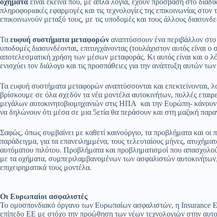
οχήματα
είναι εκείνα που, με απλά λόγια, έχουν πρόσβαση στο διαδί
πληροφοριακές εφαρμογές και τις τεχνολογίες της επικοινωνίας στον
επικοινωνούν μεταξύ τους, με τις υποδομές και τους άλλους διασυνδ
Τα
ευφυή συστήματα μεταφορών
αναπτύσσουν ένα περιβάλλον στο ο
υποδομές διασυνδέονται, επιτυγχάνοντας (τουλάχιστον αυτός είναι ο 
αποτελεσματική χρήση των μέσων μεταφοράς. Κι αυτός είναι και ο λ
ενισχύει τον διάλογο και τις προσπάθειες για την ανάπτυξη αυτών τω
Τα ευφυή συστήματα μεταφορών αναπτύσσονται και επεκτείνονται, λο
βρίσκουμε σε όλα σχεδόν τα νέα μοντέλα αυτοκινήτων, πολλές εταιρ
μεγάλων αυτοκινητοβιομηχανιών στις ΗΠΑ και την Ευρώπη- κάνουν ή
να δηλώνουν ότι μέσα σε μια 5ετία θα περάσουν και στη μαζική παρα
Σαφώς, όπως συμβαίνει με καθετί καινούργιο, τα προβλήματα και οι π
παράδειγμα, για τα επανειλημμένα, τους τελευταίους μήνες, ατυχήματα
αυτόματου πιλότου. Προβλήματα και προβληματισμοί που απασχολούν
με τα οχήματα, συμπεριλαμβανομένων των ασφαλιστών αυτοκινήτων,
επιχειρηματικά τους μοντέλα.
Οι Ευρωπαίοι ασφαλιστές
Το ομοσπονδιακό όργανο των Ευρωπαίων ασφαλιστών, η Insurance Eu
επίπεδο ΕΕ με στόχο την προώθηση των νέων τεχνολογιών στην αυτο