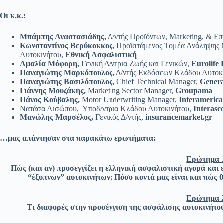
Οι κ.κ.:
Μπάμπης Αναστασιάδης,
Δ/ντής Προϊόντων, Marketing, & Επ
Κωνσταντίνος Βερύκοκκος,
Προϊστάμενος Τομέα Ανάληψης 
Αυτοκινήτου,
Εθνική Ασφαλιστική
Αμαλία Μόφορη,
Γενική Δ/ντρια Ζωής και Γενικών,
Eurolife
Παναγιώτης Μαρκόπουλος,
Δ/ντής Εκδόσεων Κλάδου Αυτοκ
Παναγιώτης Βασιλόπουλος,
Chief Technical Manager,
Genera
Γιάννης Μουζάκης,
Marketing Sector Manager,
Groupama
Πάνος Κούβαλης,
Motor Underwriting Manager,
Interameric
Νατάσα Αισώπου, Υποδ/ντρια Κλάδου Αυτοκινήτου,
Interasc
Μανώλης Μαρσέλος,
Γενικός Δ/ντής,
insurancemarket.gr
…μας απάντησαν στα παρακάτω ερωτήματα:
Ερώτημα 
Πώς (και αν) προσεγγίζει η ελληνική ασφαλιστική αγορά και 
“έξυπνων” αυτοκινήτων; Πόσο κοντά μας είναι και πώς θ
Ερώτημα 
Τι διαφορές στην προσέγγιση της ασφάλισης αυτοκινήτου 