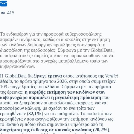
415
Το ενδιαφέρον για την προσφορά κυβερνοασφάλισης
παραμένει ανάμεικτο, καθώς οι δυσκολίες στην εκτίμηση
των κινδύνων δημιουργούν προκλήσεις όσον αφορά τη
διασφάλιση της κερδοφορίας. Σύμφωνα με την GlobalData,
οι ασφαλιστικές εταιρείες πρέπει να παρακολουθούν και να
προσαρμόζονται στο συνεχώς μεταβαλλόμενο τοπίο των
κυβερνοκινδύνων.
Η GlobalData διεξήγαγε
έρευνα
στους ιστότοπους της
Verdict
Media
, το πρώτο τρίμηνο του 2026, στην οποία συμμετείχαν
109 επαγγελματίες του κλάδου. Σύμφωνα με τα ευρήματα
της έρευνας,
η ακριβής εκτίμηση των κινδύνων στον
κυβερνοχώρο παραμένει η μεγαλύτερη πρόκληση
που
πρέπει να ξεπεράσουν οι ασφαλιστικές εταιρείες, για να
προσφέρουν κάλυψη, με σχεδόν το ένα τρίτο των
ερωτηθέντων (
32,1%
) να το επισημαίνει. Το ποσοστό των
ερωτηθέντων που αναγνωρίζουν την εκτίμηση κινδύνου ως
το βασικό εμπόδιο είναι σημαντικά υψηλότερο από τη
διαχείριση της έκθεσης σε κοινούς κινδύνους (20,2%)
,