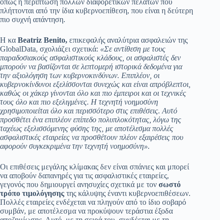
όπως η περίπτωση πολλών διαφορετικών πελατών που
πλήττονται από την ίδια κυβερνοεπίθεση, που είναι η δεύτερη
πιο συχνή απάντηση.
Η κα
Beatriz Benito,
επικεφαλής αναλύτρια ασφαλειών της
GlobalData, σχολιάζει σχετικά:
«Σε αντίθεση με τους
παραδοσιακούς ασφαλιστικούς κλάδους, οι ασφαλιστές δεν
μπορούν να βασίζονται σε λεπτομερή ιστορικά δεδομένα για
την αξιολόγηση των κυβερνοκινδύνων. Επιπλέον, οι
κυβερνοκίνδυνοι εξελίσσονται συνεχώς και είναι απρόβλεπτοι,
καθώς οι χάκερ γίνονται όλο και πιο έμπειροι και οι τεχνικές
τους όλο και πιο εξελιγμένες. Η τεχνητή νοημοσύνη
χρησιμοποιείται όλο και περισσότερο στις επιθέσεις. Αυτό
προσθέτει ένα επιπλέον επίπεδο πολυπλοκότητας, λόγω της
ταχέως εξελισσόμενης φύσης της, με αποτέλεσμα πολλές
ασφαλιστικές εταιρείες να προσθέτουν πλέον εξαιρέσεις που
αφορούν συγκεκριμένα την τεχνητή νοημοσύνη».
Οι επιθέσεις μεγάλης κλίμακας δεν είναι σπάνιες και μπορεί
να αποβούν δαπανηρές για τις ασφαλιστικές εταιρείες,
γεγονός που δημιουργεί ανησυχίες σχετικά με τον
σωστό
τρόπο τιμολόγησης
της κάλυψης έναντι κυβερνοεπιθέσεων.
Πολλές εταιρείες ενδέχεται να πληγούν από το ίδιο σοβαρό
συμβάν, με αποτέλεσμα να προκύψουν τεράστια έξοδα
αποζημίωσης. Αυτό, με τη σειρά του, συνδέεται με τη