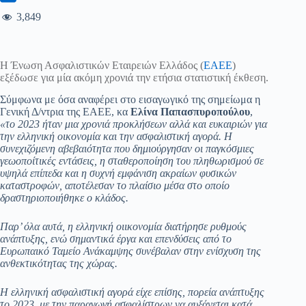
3,849
Η Ένωση Ασφαλιστικών Εταιρειών Ελλάδος (
ΕΑΕΕ
)
εξέδωσε για μία ακόμη χρονιά την ετήσια στατιστική έκθεση.
Σύμφωνα με όσα αναφέρει στο εισαγωγικό της σημείωμα η
Γενική Δ/ντρια της ΕΑΕΕ, κα
Ελίνα Παπασπυροπούλου
,
«το 2023 ήταν μια χρονιά προκλήσεων αλλά και ευκαιριών για
την ελληνική οικονομία και την ασφαλιστική αγορά. Η
συνεχιζόμενη αβεβαιότητα που δημιούργησαν οι παγκόσμιες
γεωοποίτικές εντάσεις, η σταθεροποίηση του πληθωρισμού σε
υψηλά επίπεδα και η συχνή εμφάνιση ακραίων φυσικών
καταστροφών, αποτέλεσαν το πλαίσιο μέσα στο οποίο
δραστηριοποιήθηκε ο κλάδος.
Παρ’ όλα αυτά, η ελληνική οιικονομία διατήρησε ρυθμούς
ανάπτυξης, ενώ σημαντικά έργα και επενδύσεις από το
Ευρωπαικό Ταμείο Ανάκαμψης συνέβαλαν στην ενίσχυση της
ανθεκτικότητας της χώρας.
Η ελληνική ασφαλιστική αγορά είχε επίσης, πορεία ανάπτυξης
το 2023, με την παραγωγή ασφαλίστρων να αυξάνεται κατά