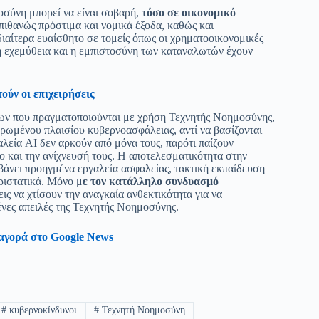
οσύνη μπορεί να είναι σοβαρή,
τόσο σε οικονομικό
πιθανώς πρόστιμα και νομικά έξοδα, καθώς και
αίτερα ευαίσθητο σε τομείς όπως οι χρηματοοικονομικές
 η εχεμύθεια και η εμπιστοσύνη των καταναλωτών έχουν
ύν οι επιχειρήσεις
των που πραγματοποιούνται με χρήση Τεχνητής Νοημοσύνης,
ηρωμένου πλαισίου κυβερνοασφάλειας, αντί να βασίζονται
λεία AI δεν αρκούν από μόνα τους, παρότι παίζουν
 και την ανίχνευσή τους. Η αποτελεσματικότητα στην
βάνει προηγμένα εργαλεία ασφαλείας, τακτική εκπαίδευση
ριστατικά. Μόνο μ
ε τον κατάλληλο συνδυασμό
ις να χτίσουν την αναγκαία ανθεκτικότητα για να
ένες απειλές της Τεχνητής Νοημοσύνης.
αγορά στο Google News
#
κυβερνοκίνδυνοι
#
Τεχνητή Νοημοσύνη