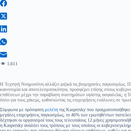
1,611
Η Τεχνητή Νοημοσύνη αλλάζει ριζικά τις βιομηχανίες παγκοσμίως. Πα
καινοτομία και αποτελεσματικότητα, προσφέρει επίσης στους κυβερν
επιθέσεων μέχρι την παραβίαση συστημάτων υψίστης ασφαλείας, η Τ
όπλο για τους χάκερς, καθιστώντας τις επιχειρήσεις ευάλωτες σε πρωτ
Σύμφωνα με πρόσφατη
μελέτη
της Kaspersky που πραγματοποιήθηκε 
μεγάλες επιχειρήσεις παγκοσμίως, το 46% των ερωτηθέντων πιστεύε
δέχτηκαν οι οργανισμοί τους τους τελευταίους 12 μήνες χρησιμοποιή
η Kaspersky αναλύει τους τρόπους με τους οποίους οι κυβερνοεγκλημ
για τις εταιρείες που πέφτουν θύματα τέτοιων επιθέσεων, καθώς και