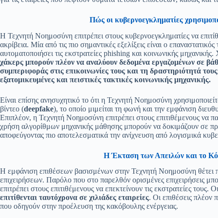
Πώς οι κυβερνοεγκληματίες χρησιμοπ
Η Τεχνητή Νοημοσύνη επιτρέπει στους κυβερνοεγκληματίες να επιτίθ
ακρίβεια. Μία από τις πιο σημαντικές εξελίξεις είναι ο επαναστατικό
αυτοματοποιήσει τις εκστρατείες phishing και κοινωνικής μηχανική
χάκερς μπορούν πλέον να αναλύουν δεδομένα εργαζομένων σε βάθος
συμπεριφοράς στις επικοινωνίες τους και τη δραστηριότητά τους
εξατομικευμένες και πειστικές τακτικές κοινωνικής μηχανικής.
Είναι επίσης ανησυχητικό το ότι η Τεχνητή Νοημοσύνη χρησιμοποιείτα
βίντεο (
deepfake
), το οποίο μιμείται τη φωνή και την εμφάνιση διε
Επιπλέον, η Τεχνητή Νοημοσύνη επιτρέπει στους επιτιθέμενους να 
χρήση αλγορίθμων μηχανικής μάθησης μπορούν να δοκιμάζουν σε πραγ
αποφεύγοντας πιο αποτελεσματικά την ανίχνευση από λογισμικά κυβερ
Η Έκταση των Απειλών και το Κόσ
Η εμφάνιση επιθέσεων βασισμένων στην Τεχνητή Νοημοσύνη θέτει πια
επιχειρήσεων. Παρόλο που στο παρελθόν ορισμένες επιχειρήσεις μπ
επιτρέπει στους επιτιθέμενους να επεκτείνουν τις εκστρατείες τους.
επιτίθενται ταυτόχρονα σε χιλιάδες εταιρείες
. Οι επιθέσεις πλέον 
που οδηγούν στην προέλευση της κακόβουλης ενέργειας.