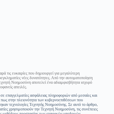
ρά τις ευκαιρίες που δημιουργεί για μεγαλύτερη
οεγκληματίες νέες δυνατότητες. Από την αυτοματοποίηση
εχνητή Νοημοσύνη αποτελεί ένα αδιαμφισβήτητα ισχυρό
οφανείς απειλές.
σε επαγγελματίες ασφάλειας πληροφοριών από μεσαίες και
ι πως στην πλειονότητα των κυβερνοεπιθέσεων που
θηκαν τεχνολογίες Τεχνητής Νοημοσύνης. Σε αυτό το άρθρο,
ατίες χρησιμοποιούν την Τεχνητή Νοημοσύνη, τις συνέπειες
 τις μεθόδους προστασίας των εταιρικών υποδομών.