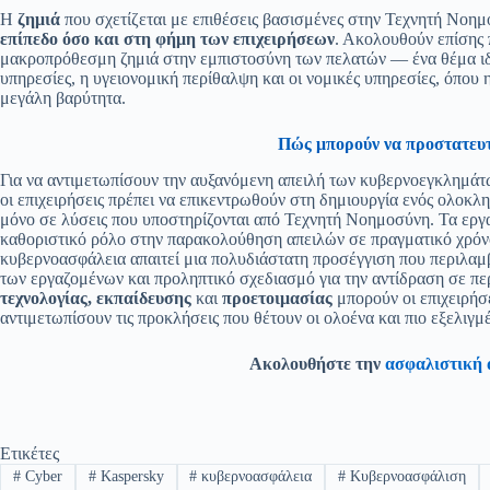
Η
ζημιά
που σχετίζεται με επιθέσεις βασισμένες στην Τεχνητή Νοημ
επίπεδο όσο και στη φήμη των επιχειρήσεων
. Ακολουθούν επίσης 
μακροπρόθεσμη ζημιά στην εμπιστοσύνη των πελατών — ένα θέμα ιδι
υπηρεσίες, η υγειονομική περίθαλψη και οι νομικές υπηρεσίες, όπου
μεγάλη βαρύτητα.
Πώς μπορούν να προστατευτο
Για να αντιμετωπίσουν την αυξανόμενη απειλή των κυβερνοεγκλημά
οι επιχειρήσεις πρέπει να επικεντρωθούν στη δημιουργία ενός ολοκλ
μόνο σε λύσεις που υποστηρίζονται από Τεχνητή Νοημοσύνη. Τα εργα
καθοριστικό ρόλο στην παρακολούθηση απειλών σε πραγματικό χρόνο
κυβερνοασφάλεια απαιτεί μια πολυδιάστατη προσέγγιση που περιλαμ
των εργαζομένων και προληπτικό σχεδιασμό για την αντίδραση σε πε
τεχνολογίας, εκπαίδευσης
και
προετοιμασίας
μπορούν οι επιχειρήσε
αντιμετωπίσουν τις προκλήσεις που θέτουν οι ολοένα και πιο εξελιγμ
Ακολουθήστε την
ασφαλιστική 
Ετικέτες
#
Cyber
#
Kaspersky
#
κυβερνοασφάλεια
#
Κυβερνοασφάλιση