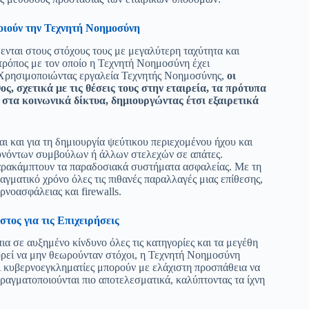
οιούν την Τεχνητή Νοημοσύνη
ενται στους στόχους τους με μεγαλύτερη ταχύτητα και
ς τρόπος με τον οποίο η Τεχνητή Νοημοσύνη έχει
ς. Χρησιμοποιώντας εργαλεία Τεχνητής Νοημοσύνης,
οι
, σχετικά με τις θέσεις τους στην εταιρεία, τα πρότυπα
 στα κοινωνικά δίκτυα, δημιουργώντας έτσι εξαιρετικά
ι και για τη δημιουργία ψεύτικου περιεχομένου ήχου και
υθυνόντων συμβούλων ή άλλων στελεχών σε απάτες.
παρακάμπτουν τα παραδοσιακά συστήματα ασφαλείας. Με τη
ματικό χρόνο όλες τις πιθανές παραλλαγές μιας επίθεσης,
νοασφάλειας και firewalls.
τος για τις Επιχειρήσεις
 σε αυξημένο κίνδυνο όλες τις κατηγορίες και τα μεγέθη
ορεί να μην θεωρούνταν στόχοι, η Τεχνητή Νοημοσύνη
 Οι κυβερνοεγκληματίες μπορούν με ελάχιστη προσπάθεια να
πραγματοποιούνται πιο αποτελεσματικά, καλύπτοντας τα ίχνη