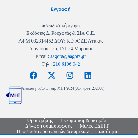
Εγγραφή
ασφαλιστική αγορά
Εκδόσεις Δ. Ρουχωτάς & ΣΙΑ Ο.Ε.
ΑΦΜ 082314452 ΔΟΥ: ΚΕΦΟΔΕ Αττικής
Διονύσου 126, 151 24 Μαρούσι
e-mail:
aagora@aagora.gr
Τηλ.:
210 6196 942
Απόφαση πιστοποίησης MHT/2024 (Αρ. πρωτ. 232008)
Όροι χρήσης
Πνευματική Ιδιοκτησία
Δήλωση συμμόρφωσης
Μέλος ΕΔΙΠΤ
Προστασία προσωπικών δεδομένων
Ταυτότητα
Copyright © 2026 - Ασφαλιστική Αγορά - Logo & Site