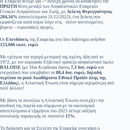
Η Εταιρεία πέτυχε για 7
συνεχή χρονιά να κατακτήσει την
ΠΡΩΤΗ
θέση μεταξύ των Ασφαλιστικών Εταιρειών
Γενικών Ασφαλίσεων και Ζωής, με
Δείκτη Φερεγγυότητας
284,34%
(αποτελέσματα 31/12/2022), ένα Δείκτη που
εμφανίζεται κατά κύριο λόγο στις πλέον ανεπτυγμένες
βορειο – ευρωπαϊκές αγορές.
Οι
Επενδύσεις
της Εταιρείας στο ίδιο διάστημα ανήλθαν
153,686 εκατ. ευρώ
Με εχέγγυα την ισχυρή μετοχική της σχέση, ήδη από το
1972, με τον κορυφαίο Ελβετικό τραπεζο-ασφαλιστικό όμιλο
BALOISE
(με Ίδια Κεφάλαια ύψους
7,3 δισ. ευρώ
και
ενεργητικό που υπερβαίνει τα
88,4 δισ. ευρώ, δηλαδή
περίπου το μισό Ακαθάριστο Εθνικό Προϊόν όλης της
Ελλάδας
), η Ατλαντική Ένωση είναι σήμερα ισχυρότερη από
ποτέ άλλοτε!
Με βάση τα ανωτέρω η Ατλαντική Ένωση συνεχίζει την
ανοδική της πορεία και σύμφωνα με τα οικονομικά
αποτελέσματα α΄εξαμήνου του 2023 πέτυχε αύξηση
συνολικής παραγωγής σε ποσοστό
15%
.
Τη Διοίκηση και τα Στελέχη της Εταιρείας συνεχάρη ο