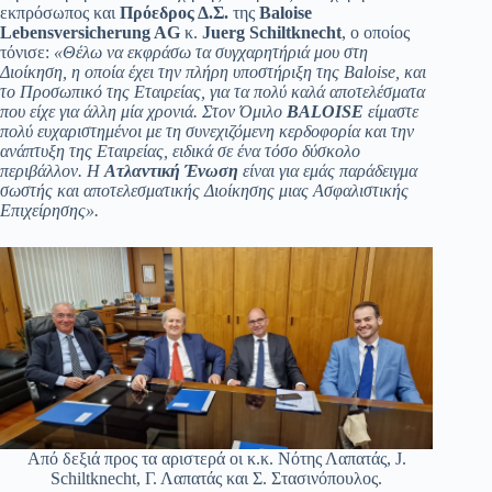
εκπρόσωπος και
Πρόεδρος Δ.Σ.
της
Baloise
Lebensversicherung AG
κ.
Juerg Schiltknecht
, ο οποίος
τόνισε:
«Θέλω να εκφράσω τα συγχαρητήριά μου στη
Διοίκηση, η οποία έχει την πλήρη υποστήριξη της Βaloise, και
το Προσωπικό της Εταιρείας, για τα πολύ καλά αποτελέσματα
που είχε για άλλη μία χρονιά.
Στον Όμιλο
BALOISE
είμαστε
πολύ ευχαριστημένοι με τη συνεχιζόμενη κερδοφορία και την
ανάπτυξη της Εταιρείας, ειδικά σε ένα τόσο δύσκολο
περιβάλλον.
Η
Ατλαντική Ένωση
είναι για εμάς παράδειγμα
σωστής και αποτελεσματικής Διοίκησης μιας Ασφαλιστικής
Επιχείρησης».
Από δεξιά προς τα αριστερά οι κ.κ. Νότης Λαπατάς, J.
Schiltknecht, Γ. Λαπατάς και Σ. Στασινόπουλος.