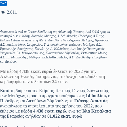
2,811
Φωτογραφία από τη Γενική Συνέλευση της Ατλαντικής Ένωσης. Από δεξιά προς τα
αριστερά οι κ.κ. Νότης Λαπατάς, Μέτοχος, J. Schiltknecht, Πρόεδρος Δ.Σ. της
Baloise Lebensversicherung AG, Γ. Λαπατάς, Πλειοψηφικός Μέτοχος, Πρόεδρος
Δ.Σ. και Διευθύνων Σύμβουλος, Σ. Στασινόπουλος, Επίτιμος Πρόεδρος Δ.Σ.,
Εφοπλιστής, Βιομήχανος, Επενδυτής, Δ. Καλλιώρας, Διευθυντής Οικονομικών
Υπηρεσιών, Ελ. Μπαχαρόπουλος, Εντεταλμένος Σύμβουλος, Εκτελεστικό Μέλος
Δ.Σ., Β. Μπακούσης, Μέτοχος, Εκτελεστικό Μέλος Δ.Σ., Διευθυντής Πωλήσεων
και Δικτύου.
Με κέρδη
4,438
εκατ. ευρώ
έκλεισε το 2022 για την
Ατλαντική Ένωση, διατηρώντας τη συνεχή και αδιάλειπτη
κερδοφορία των τελευταίων
34
ετών.
Κατά τη διάρκεια της Ετήσιας Τακτικής Γενικής Συνέλευσης
των Μετόχων, η οποία πραγματοποιήθηκε στις
14
Ιουλίου,
ο
Πρόεδρος και Διευθύνων Σύμβουλος, κ.
Γιάννης Λαπατάς,
ανακοίνωσε τα αποτελέσματα της χρήσης του 2022, που
έκλεισε με κέρδη
4,438 εκατ. ευρώ
, ενώ τα
Ίδια Κεφάλαια
της Εταιρείας ανήλθαν σε
81,022 εκατ. ευρώ
.
η