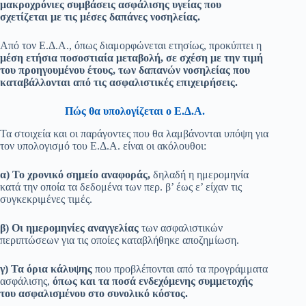
μακροχρόνιες συμβάσεις ασφάλισης υγείας που
σχετίζεται με τις μέσες δαπάνες νοσηλείας.
Από τον Ε.Δ.Α., όπως διαμορφώνεται ετησίως, προκύπτει η
μέση ετήσια ποσοστιαία μεταβολή, σε σχέση με την τιμή
του προηγουμένου έτους, των δαπανών νοσηλείας που
καταβάλλονται από τις ασφαλιστικές επιχειρήσεις.
Πώς θα υπολογίζεται ο Ε.Δ.Α.
Τα στοιχεία και οι παράγοντες που θα λαμβάνονται υπόψη για
τον υπολογισμό του Ε.Δ.Α. είναι οι ακόλουθοι:
α) Το χρονικό σημείο αναφοράς,
δηλαδή η ημερομηνία
κατά την οποία τα δεδομένα των περ. β’ έως ε’ είχαν τις
συγκεκριμένες τιμές.
β) Οι ημερομηνίες αναγγελίας
των ασφαλιστικών
περιπτώσεων για τις οποίες καταβλήθηκε αποζημίωση.
γ) Τα όρια κάλυψης
που προβλέπονται από τα προγράμματα
ασφάλισης,
όπως και τα ποσά ενδεχόμενης συμμετοχής
του ασφαλισμένου στο συνολικό κόστος.