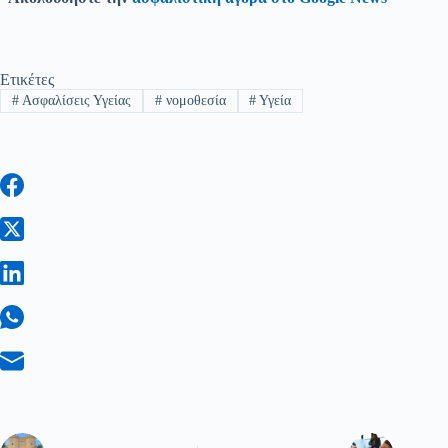
Ετικέτες
#
Ασφαλίσεις Υγείας
#
νομοθεσία
#
Υγεία