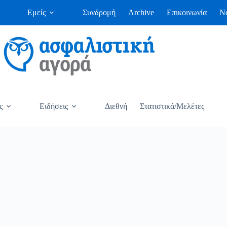
Εμείς
Συνδρομή
Archive
Επικοινωνία
Ne
ς
Ειδήσεις
Διεθνή
Στατιστικά/Μελέτες