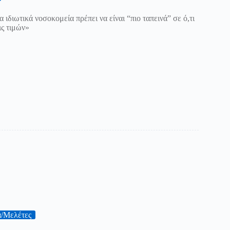
 ιδιωτικά νοσοκομεία πρέπει να είναι “πιο ταπεινά” σε ό,τι
ις τιμών»
ά/Μελέτες