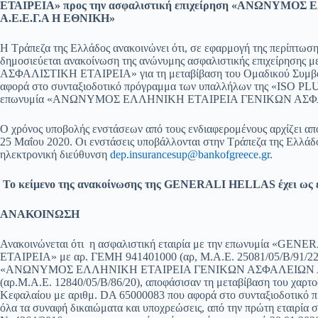
ΕΤΑΙΡΕΙΑ» προς την ασφαλιστική επιχείρηση «ΑΝΩΝΥΜ
Α.Ε.Ε.Γ.Α Η ΕΘΝΙΚΗ»
Η Τράπεζα της Ελλάδος ανακοινώνει ότι, σε εφαρμογή της περίπτωσης
δημοσιεύεται ανακοίνωση της ανώνυμης ασφαλιστικής επιχείρ
ΑΣΦΑΛΙΣΤΙΚΗ ΕΤΑΙΡΕΙΑ» για τη μεταβίβαση του Ομαδικού Συμβολ
αφορά στο συνταξιοδοτικό πρόγραμμα των υπαλλήλων της «ISO PLUS
επωνυμία «ΑΝΩΝΥΜΟΣ ΕΛΛΗΝΙΚΗ ΕΤΑΙΡΕΙΑ ΓΕΝΙΚΩΝ ΑΣΦΑ
Ο χρόνος υποβολής ενστάσεων από τους ενδιαφερομένους αρχίζει από
25 Μαΐου 2020. Οι ενστάσεις υποβάλλονται στην Τράπεζα της Ελλάδο
ηλεκτρονική διεύθυνση
dep.insurancesup@bankofgreece.gr
.
Το κείμενο της ανακοίνωσης της GENERALI HELLAS έχει ως ε
ΑΝΑΚΟΙΝΩΣΗ
Ανακοινώνεται ότι η ασφαλιστική εταιρία με την επωνυμία
ΕΤΑΙΡΕΙΑ» με αρ. ΓΕΜΗ 941401000 (αρ, Μ.Α.Ε. 25081/05/Β/91/22) 
«ΑΝΩΝΥΜΟΣ ΕΛΛΗΝΙΚΗ ΕΤΑΙΡΕΙΑ ΓΕΝΙΚΩΝ ΑΣΦΑΛΕΙΩΝ Α.Ε.Ε
(αρ.Μ.Α.Ε. 12840/05/Β/86/20), αποφάσισαν τη μεταβίβαση του χαρτ
Κεφαλαίου με αριθμ. DA 65000083 που αφορά στο συνταξιοδοτικό 
όλα τα συναφή δικαιώματα και υποχρεώσεις, από την πρώτη εταιρία σ