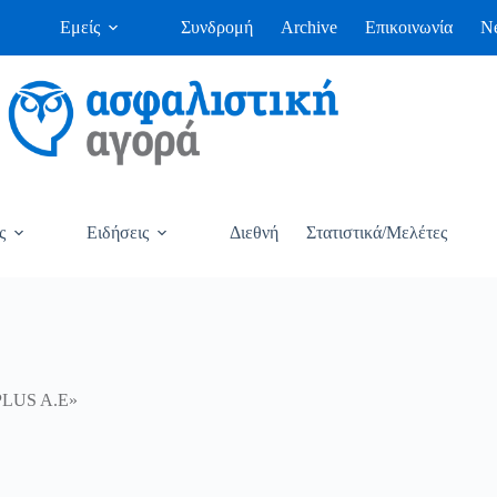
Εμείς
Συνδρομή
Archive
Επικοινωνία
Ne
ς
Ειδήσεις
Διεθνή
Στατιστικά/Μελέτες
 PLUS A.E»