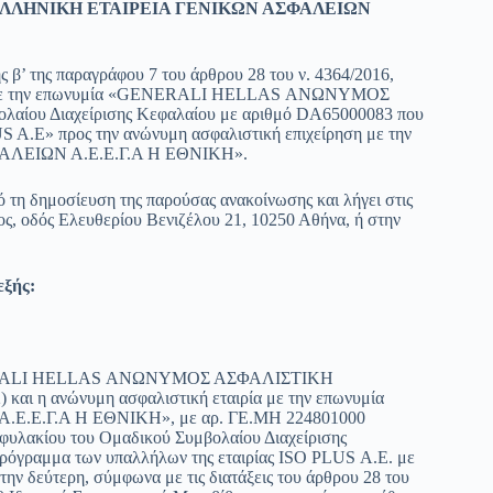
ΟΣ ΕΛΛΗΝΙΚΗ ΕΤΑΙΡΕΙΑ ΓΕΝΙΚΩΝ ΑΣΦΑΛΕΙΩΝ
 β’ της παραγράφου 7 του άρθρου 28 του ν. 4364/2016,
ησης με την επωνυμία «GENERALI HELLAS ΑΝΩΝΥΜΟΣ
αίου Διαχείρισης Κεφαλαίου με αριθμό DA65000083 που
 A.E» προς την ανώνυμη ασφαλιστική επιχείρηση με την
ΛΕΙΩΝ Α.Ε.Ε.Γ.Α Η ΕΘΝΙΚΗ».
 τη δημοσίευση της παρούσας ανακοίνωσης και λήγει στις
ς, οδός Ελευθερίου Βενιζέλου 21, 10250 Αθήνα, ή στην
ξής:
 «GENERALI HELLAS ΑΝΩΝΥΜΟΣ ΑΣΦΑΛΙΣΤΙΚΗ
και η ανώνυμη ασφαλιστική εταιρία με την επωνυμία
.Γ.Α Η ΕΘΝΙΚΗ», με αρ. ΓΕ.ΜΗ 224801000
οφυλακίου του Ομαδικού Συμβολαίου Διαχείρισης
πρόγραμμα των υπαλλήλων της εταιρίας ΙSΟ ΡLUS Α.Ε. με
την δεύτερη, σύμφωνα με τις διατάξεις του άρθρου 28 του