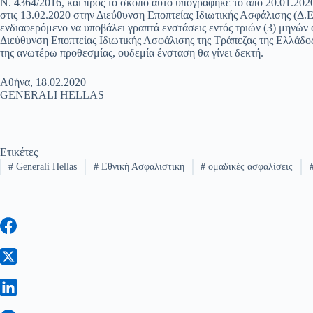
Ν. 4364/2016, και προς το σκοπό αυτό υπογράφηκε το από 20.01.202
στις 13.02.2020 στην Διεύθυνση Εποπτείας Ιδιωτικής Ασφάλισης (Δ.Ε
ενδιαφερόμενο να υποβάλει γραπτά ενστάσεις εντός τριών (3) μηνών
Διεύθυνση Εποπτείας Ιδιωτικής Ασφάλισης της Τράπεζας της Ελλάδο
της ανωτέρω προθεσμίας, ουδεμία ένσταση θα γίνει δεκτή.
Αθήνα, 18.02.2020
GENERALI HELLAS
Ετικέτες
#
Generali Hellas
#
Εθνική Ασφαλιστική
#
ομαδικές ασφαλίσεις