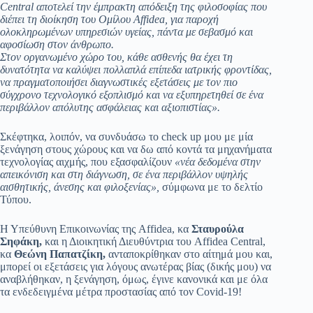
Central αποτελεί την έμπρακτη απόδειξη της φιλοσοφίας που
διέπει τη διοίκηση του Ομίλου Affidea, για παροχή
ολοκληρωμένων υπηρεσιών υγείας, πάντα με σεβασμό και
αφοσίωση στον άνθρωπο.
Στον οργανωμένο χώρο του, κάθε ασθενής θα έχει τη
δυνατότητα να καλύψει πολλαπλά επίπεδα ιατρικής φροντίδας,
να πραγματοποιήσει διαγνωστικές εξετάσεις με τον πιο
σύγχρονο τεχνολογικό εξοπλισμό και να εξυπηρετηθεί σε ένα
περιβάλλον απόλυτης ασφάλειας και αξιοπιστίας».
Σκέφτηκα, λοιπόν, να συνδυάσω το check up μου με μία
ξενάγηση στους χώρους και να δω από κοντά τα μηχανήματα
τεχνολογίας αιχμής, που εξασφαλίζουν
«νέα δεδομένα στην
απεικόνιση και στη διάγνωση, σε ένα περιβάλλον υψηλής
αισθητικής, άνεσης και φιλοξενίας»,
σύμφωνα με το δελτίο
Τύπου.
Η Υπεύθυνη Επικοινωνίας της Affidea, κα
Σταυρούλα
Σηφάκη,
και η Διοικητική Διευθύντρια του Affidea Central,
κα
Θεώνη Παπατζίκη,
ανταποκρίθηκαν στο αίτημά μου και,
μπορεί οι εξετάσεις για λόγους ανωτέρας βίας (δικής μου) να
αναβλήθηκαν, η ξενάγηση, όμως, έγινε κανονικά και με όλα
τα ενδεδειγμένα μέτρα προστασίας από τον Covid-19!