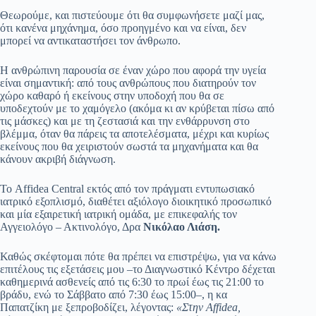
Θεωρούμε, και πιστεύουμε ότι θα συμφωνήσετε μαζί μας,
ότι κανένα μηχάνημα, όσο προηγμένο και να είναι, δεν
μπορεί να αντικαταστήσει τον άνθρωπο.
Η ανθρώπινη παρουσία σε έναν χώρο που αφορά την υγεία
είναι σημαντική: από τους ανθρώπους που διατηρούν τον
χώρο καθαρό ή εκείνους στην υποδοχή που θα σε
υποδεχτούν με το χαμόγελο (ακόμα κι αν κρύβεται πίσω από
τις μάσκες) και με τη ζεστασιά και την ενθάρρυνση στο
βλέμμα, όταν θα πάρεις τα αποτελέσματα, μέχρι και κυρίως
εκείνους που θα χειριστούν σωστά τα μηχανήματα και θα
κάνουν ακριβή διάγνωση.
Το Affidea Central εκτός από τον πράγματι εντυπωσιακό
ιατρικό εξοπλισμό, διαθέτει αξιόλογο διοικητικό προσωπικό
και μία εξαιρετική ιατρική ομάδα, με επικεφαλής τον
Αγγειολόγο – Ακτινολόγο, Δρα
Νικόλαο Λιάση.
Καθώς σκέφτομαι πότε θα πρέπει να επιστρέψω, για να κάνω
επιτέλους τις εξετάσεις μου –το Διαγνωστικό Κέντρο δέχεται
καθημερινά ασθενείς από τις 6:30 το πρωί έως τις 21:00 το
βράδυ, ενώ το Σάββατο από 7:30 έως 15:00–, η κα
Παπατζίκη με ξεπροβοδίζει, λέγοντας:
«Στην Affidea,