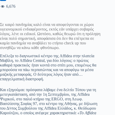
6,676
Σε καιρό πανδημίας καλό είναι να αποφεύγονται οι χώροι
υγειονομικού ενδιαφέροντος, εκτός εάν υπάρχει σοβαρός
λόγος, λένε οι ειδικοί. Ωστόσο, καθώς θεωρώ ότι η πρόληψη
είναι πολύ σημαντική, αποφάσισα ότι δεν θα επέτρεπα σε
καμία πανδημία να αναβάλει το ετήσιο check up που
συνηθίζω να κάνω κάθε φθινόπωρο.
Eπέλεξα το διαγνωστικό κέντρο της Affidea στην πλατεία
Μαβίλη, το Affidea Central, για δύο λόγους: ο πρώτος
.
καθαρά πρακτικός
ήταν κοντά στο σπίτι μου, επομένως θα
μπορούσα να πάω περπατώντας και να αποφύγω τα μέσα
μαζικής μεταφοράς. Ο δεύτερος λόγος ήταν από…
επαγγελματική διαστροφή.
Και εξηγούμαι: πρόσφατα λάβαμε ένα δελτίο Τύπου για τη
μετεγκατάσταση, από την 1η Σεπτεμβρίου, της Affidea
Ψυχικού, στο παλιό κτήριο της ERGO, στη Λεωφ.
Βασιλίσσης Σοφίας 97, στο κέντρο της Αθήνας, με δήλωση
του Δ/ντος Συμβούλου της Affidea Ελλάδος, κ. Θεόδωρου
Καρούτζου, ο οποίος ανέφερε χαρακτηριστικά:
«Το Affidea