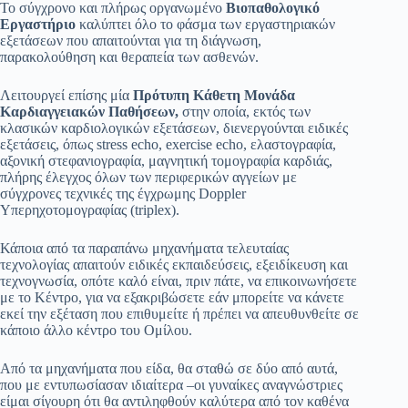
Το σύγχρονο και πλήρως οργανωμένο
Βιοπαθολογικό
Εργαστήριο
καλύπτει όλο το φάσμα των εργαστηριακών
εξετάσεων που απαιτούνται για τη διάγνωση,
παρακολούθηση και θεραπεία των ασθενών.
Λειτουργεί επίσης μία
Πρότυπη Κάθετη Μονάδα
Καρδιαγγειακών Παθήσεων,
στην οποία, εκτός των
κλασικών καρδιολογικών εξετάσεων, διενεργούνται ειδικές
εξετάσεις, όπως stress echo, exercise echo, ελαστογραφία,
αξονική στεφανιογραφία, μαγνητική τομογραφία καρδιάς,
πλήρης έλεγχος όλων των περιφερικών αγγείων με
σύγχρονες τεχνικές της έγχρωμης Doppler
Υπερηχοτομογραφίας (triplex).
Κάποια από τα παραπάνω μηχανήματα τελευταίας
τεχνολογίας απαιτούν ειδικές εκπαιδεύσεις, εξειδίκευση και
τεχνογνωσία, οπότε καλό είναι, πριν πάτε, να επικοινωνήσετε
με το Κέντρο, για να εξακριβώσετε εάν μπορείτε να κάνετε
εκεί την εξέταση που επιθυμείτε ή πρέπει να απευθυνθείτε σε
κάποιο άλλο κέντρο του Ομίλου.
Από τα μηχανήματα που είδα, θα σταθώ σε δύο από αυτά,
που με εντυπωσίασαν ιδιαίτερα –οι γυναίκες αναγνώστριες
είμαι σίγουρη ότι θα αντιληφθούν καλύτερα από τον καθένα