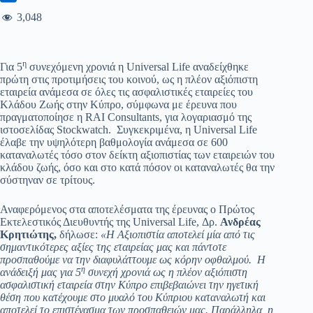
3,048
η
Για 5
συνεχόμενη χρονιά η Universal Life αναδείχθηκε
πρώτη στις προτιμήσεις του κοινού, ως η πλέον αξιόπιστη
εταιρεία ανάμεσα σε όλες τις ασφαλιστικές εταιρείες του
Κλάδου Ζωής στην Κύπρο, σύμφωνα με έρευνα που
πραγματοποίησε η RAI Consultants, για λογαριασμό της
ιστοσελίδας Stockwatch. Συγκεκριμένα, η Universal Life
έλαβε την υψηλότερη βαθμολογία ανάμεσα σε 600
καταναλωτές τόσο στον δείκτη αξιοπιστίας των εταιρειών του
κλάδου ζωής, όσο και στο κατά πόσον οι καταναλωτές θα την
σύστηναν σε τρίτους.
Αναφερόμενος στα αποτελέσματα της έρευνας ο Πρώτος
Εκτελεστικός Διευθυντής της Universal Life, Δρ.
Ανδρέας
Κρητιώτης,
δήλωσε:
«Η Αξιοπιστία αποτελεί μία από τις
σημαντικότερες αξίες της εταιρείας μας και πάντοτε
προσπαθούμε να την διαφυλάττουμε ως κόρην οφθαλμού. Η
η
ανάδειξή μας για 5
συνεχή χρονιά ως η πλέον αξιόπιστη
ασφαλιστική εταιρεία στην Κύπρο επιβεβαιώνει την ηγετική
θέση που κατέχουμε στο μυαλό του Κύπριου καταναλωτή και
αποτελεί το επιστέγασμα των προσπαθειών μας. Παράλληλα, η