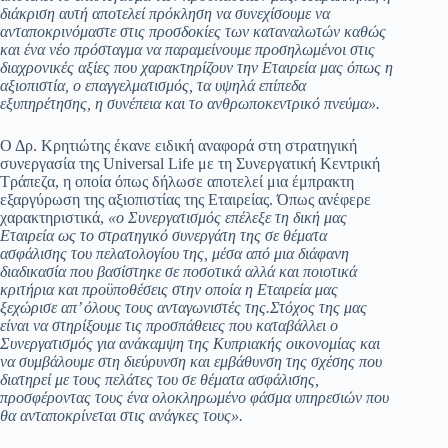
διάκριση αυτή αποτελεί πρόκληση να συνεχίσουμε να
ανταποκρινόμαστε στις προσδοκίες των καταναλωτών καθώς
και ένα νέο πρόσταγμα να παραμείνουμε προσηλωμένοι στις
διαχρονικές αξίες που χαρακτηρίζουν την Εταιρεία μας όπως η
αξιοπιστία, ο επαγγελματισμός, τα υψηλά επίπεδα
εξυπηρέτησης, η συνέπεια και το ανθρωποκεντρικό πνεύμα».
Ο Δρ. Κρητιώτης έκανε ειδική αναφορά στη στρατηγική
συνεργασία της Universal Life με τη Συνεργατική Κεντρική
Τράπεζα, η οποία όπως δήλωσε αποτελεί μια έμπρακτη
εξαργύρωση της αξιοπιστίας της Εταιρείας. Όπως ανέφερε
χαρακτηριστικά,
«ο Συνεργατισμός επέλεξε τη δική μας
Εταιρεία ως το στρατηγικό συνεργάτη της σε θέματα
ασφάλισης του πελατολογίου της, μέσα από μια διάφανη
διαδικασία που βασίστηκε σε ποσοτικά αλλά και ποιοτικά
κριτήρια και
προϋποθέσεις
στην οποία η Εταιρεία μας
ξεχώρισε απ’ όλους τους ανταγωνιστές της
.
Στόχος της μας
είναι να στηρίξουμε τις προσπάθειες που καταβάλλει ο
Συνεργατισμός για ανάκαμψη της Κυπριακής οικονομίας και
να συμβάλουμε στη διεύρυνση και εμβάθυνση της σχέσης που
διατηρεί με τους πελάτες του σε θέματα ασφάλισης,
προσφέροντας τους ένα ολοκληρωμένο φάσμα υπηρεσιών που
θα ανταποκρίνεται στις ανάγκες τους
».