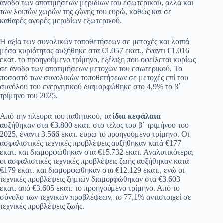
άνοδο των αποτιμήσεων μεριδίων του εσωτερικού, αλλά και
των λοιπών χωρών της ζώνης του ευρώ, καθώς και σε
καθαρές αγορές μεριδίων εξωτερικού.
Η αξία των συνολικών τοποθετήσεων σε μετοχές και λοιπά
μέσα κυριότητας αυξήθηκε στα €1.057 εκατ., έναντι €1.016
εκατ. το προηγούμενο τρίμηνο, εξέλιξη που οφείλεται κυρίως
σε άνοδο των αποτιμήσεων μετοχών του εσωτερικού. Το
ποσοστό των συνολικών τοποθετήσεων σε μετοχές επί του
συνόλου του ενεργητικού διαμορφώθηκε στο 4,9% το β΄
τρίμηνο του 2025.
Από την πλευρά του παθητικού, τα
ίδια κεφάλαια
αυξήθηκαν στα €3.800 εκατ. στο τέλος του β΄ τριμήνου του
2025, έναντι 3.566 εκατ. ευρώ το προηγούμενο τρίμηνο. Οι
ασφαλιστικές τεχνικές προβλέψεις αυξήθηκαν κατά €177
εκατ. και διαμορφώθηκαν στα €15.732 εκατ. Αναλυτικότερα,
οι ασφαλιστικές τεχνικές προβλέψεις ζωής αυξήθηκαν κατά
€179 εκατ. και διαμορφώθηκαν στα €12.129 εκατ., ενώ οι
τεχνικές προβλέψεις ζημιών διαμορφώθηκαν στα €3.603
εκατ. από €3.605 εκατ. το προηγούμενο τρίμηνο. Από το
σύνολο των τεχνικών προβλέψεων, το 77,1% αντιστοιχεί σε
τεχνικές προβλέψεις ζωής.