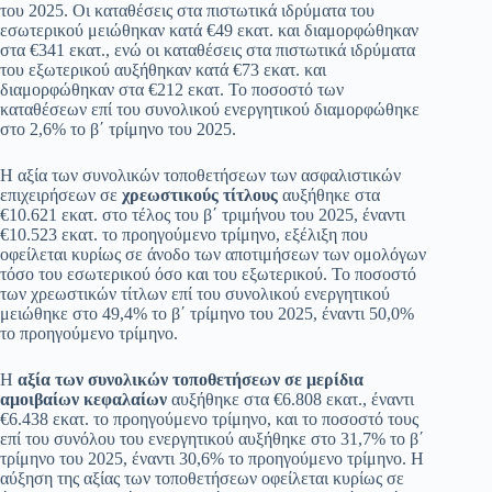
του 2025. Oι καταθέσεις στα πιστωτικά ιδρύματα του
εσωτερικού μειώθηκαν κατά €49 εκατ. και διαμορφώθηκαν
στα €341 εκατ., ενώ οι καταθέσεις στα πιστωτικά ιδρύματα
του εξωτερικού αυξήθηκαν κατά €73 εκατ. και
διαμορφώθηκαν στα €212 εκατ. Το ποσοστό των
καταθέσεων επί του συνολικού ενεργητικού διαμορφώθηκε
στο 2,6% το β΄ τρίμηνο του 2025.
Η αξία των συνολικών τοποθετήσεων των ασφαλιστικών
επιχειρήσεων σε
χρεωστικούς τίτλους
αυξήθηκε στα
€10.621 εκατ. στο τέλος του β΄ τριμήνου του 2025, έναντι
€10.523 εκατ. το προηγούμενο τρίμηνο, εξέλιξη που
οφείλεται κυρίως σε άνοδο των αποτιμήσεων των ομολόγων
τόσο του εσωτερικού όσο και του εξωτερικού. Το ποσοστό
των χρεωστικών τίτλων επί του συνολικού ενεργητικού
μειώθηκε στο 49,4% το β΄ τρίμηνο του 2025, έναντι 50,0%
το προηγούμενο τρίμηνο.
Η
αξία των συνολικών τοποθετήσεων σε μερίδια
αμοιβαίων κεφαλαίων
αυξήθηκε στα €6.808 εκατ., έναντι
€6.438 εκατ. το προηγούμενο τρίμηνο, και το ποσοστό τους
επί του συνόλου του ενεργητικού αυξήθηκε στο 31,7% το β΄
τρίμηνο του 2025, έναντι 30,6% το προηγούμενο τρίμηνο. Η
αύξηση της αξίας των τοποθετήσεων οφείλεται κυρίως σε