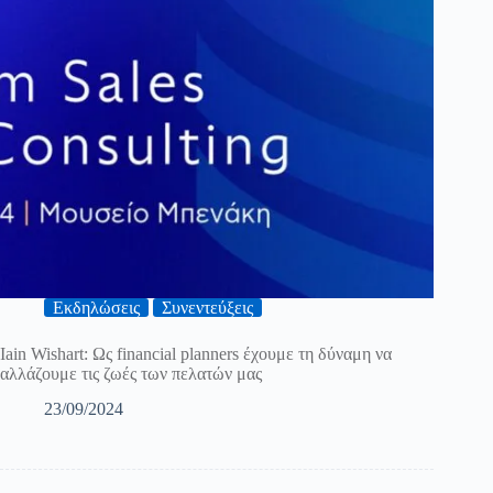
Εκδηλώσεις
Συνεντεύξεις
Iain Wishart: Ως financial planners έχουμε τη δύναμη να
αλλάζουμε τις ζωές των πελατών μας
23/09/2024