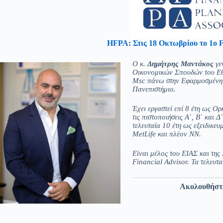
HFPA: Στις 18 Οκτωβρίου το 1ο F
O κ.
Δημήτρης Μαντάκος
γε
Οικονομικών Σπουδών του Εθ
Msc πάνω στην Εφαρμοσμένη Χ
Πανεπιστήμιο.
Έχει εργαστεί επί 8 έτη ως Ο
τις πιστοποιήσεις Α΄, Β΄ και 
τελευταία 10 έτη ως εξειδικε
MetLife και πλέον ΝΝ.
Είναι μέλος του ΕΙΑΣ και της
Financial Advisor. Τα τελευτ
Ακολουθήστ