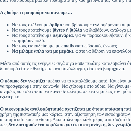
όταν του λύσουμε βασικά ερωτήματα της καθημερινότητας και της επικ
Ας δούμε τι μπορούμε να κάνουμε…
Να τους στέλνουμε
άρθρα
που βρίσκουμε ενδιαφέροντα και μ
Να τους προτείνουμε
βίντεο
ή
βιβλία
να διαβάζουν, ανάλογα μ
Να τους προτείνουμε
σεμινάρια
, για να παρακολουθήσουν, ή 
εκτιμήσουν πολύ.
Να τους εκπαιδεύουμε με
emails
για τις βασικές έννοιες.
Να μιλάμε απλά και με μεράκι
, ώστε να θέλουν να επανέλθο
Μέσα από αυτές τις ενέργειες σιγά σιγά κάθε πελάτης καταλαβαίνει ότ
διασπορά είτε διεθνική, είτε ανά συνάλλαγμα, είτε ανά βιομηχανία.
Ο κόσμος δεν γνωρίζει·
πρέπει να το καταλάβουμε αυτό. Και είναι μ
να προσφέρουμε στην κοινωνία. Να χτίσουμε στο αύριο. Να γίνουμε ο
κινήσεις που σκέφτεται να κάνει σε ακίνητα σε ένα νησί έως τον τρό
εξωτερικό.
Ο οικονομικός αναλφαβητισμός σχετίζεται με όποια απόφαση παί
χρήση της πιστωτικής μας κάρτας, στην αξιοποίηση των εισοδημάτων
αποταμίευση και επένδυση. Διαπιστώνουμε κάθε μέρα, στις συζητήσει
πως
δεν διατηρούν ένα κεφάλαιο για έκτακτη ανάγκη, δεν γνωρίζ