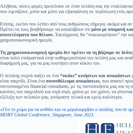
Αλήθεια, πόσες φορές προτείνατε σε έναν πελάτη σας την εναλλακτικ
που λιμνάζουν, μόνο και μόνο για εξασφάλιση σε περίπτωση ενός αρν
Επίσης, εκείνο που λείπει από τους ανθρώπους σήμερα, ακόμα και αν
Πρέπει να τους βοηθήσουμε να καταλάβουν ότι
μόνο με υπομονή κα
αποτελέσματα που θέλουν.
Ταυτόχρονα, θα “νοικοκυρέψουν” την κα
χρηματοοικονομική ηρεμία.
Τη χρηματοοικονομική ηρεμία δεν πρέπει να τη βάζουμε σε δεύτ
είναι πολύ επιδραστικά στην καθημερινότητα του πελάτη μας και αναδ
διαφήμισή μας, για να μας συστήσει στον κύκλο του.
Ο πελάτης συχνά παίζει σε ένα
“σκάκι” κινήσεων και αποφάσεων
χ
είναι παιχνίδι. Είναι ένα
συνονθύλευμα αποφάσεων,
που απαιτεί προ
πιστοποιημένοι financial consultants, με τις πιστοποιήσεις μας και τ
κανόνες του παιχνιδιού και σιγά σιγά, χρόνο με τον χρόνο, να γίνοντ
εξέλιξη των πελατών μας, γινόμαστε τελικά και εμείς καλύτεροι.
«Γίνε το χώμα για να ανθίσει και να μεγαλουργήσει ο πελάτης που σε εμ
MDRT Global Conference, Singapore, June 2023.