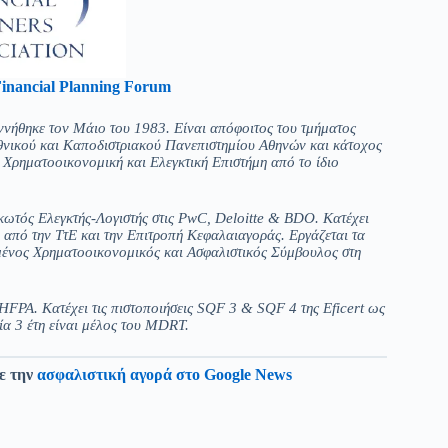
inancial Planning Forum
ννήθηκε τον Μάιο του 1983. Είναι απόφοιτος του τμήματος
νικού και Καποδιστριακού Πανεπιστημίου Αθηνών και κάτοχος
ρηματοοικονομική και Ελεγκτική Επιστήμη από το ίδιο
ρκωτός Ελεγκτής-Λογιστής στις PwC, Deloitte & BDO. Κατέχει
Δ΄ από την ΤτΕ και την Επιτροπή Κεφαλαιαγοράς. Εργάζεται τα
υμένος Χρηματοοικονομικός και Ασφαλιστικός Σύμβουλος στη
 HFPA. Κατέχει τις πιστοποιήσεις SQF 3 & SQF 4 της Eficert ως
αία 3 έτη είναι μέλος του MDRT.
ε την
ασφαλιστική αγορά στο Google News