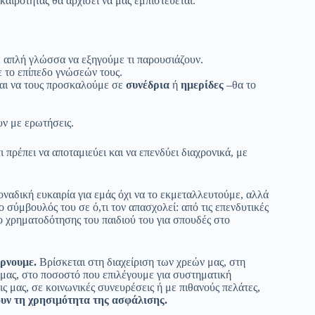
αιρότητας θα αρχίσει να μας εμπιστεύεται.
ε απλή γλώσσα να εξηγούμε τι παρουσιάζουν.
ε το επίπεδο γνώσεών τους.
και να τους προσκαλούμε σε
συνέδρια
ή
ημερίδες
–θα το
υν με ερωτήσεις.
ι πρέπει να αποταμιεύει και να επενδύει διαχρονικά, με
οναδική ευκαιρία για εμάς όχι να το εκμεταλλευτούμε, αλλά
 σύμβουλός του σε ό,τι τον απασχολεί: από τις επενδυτικές
πο χρηματοδότησης του παιδιού του για σπουδές στο
ρνουμε.
Βρίσκεται στη διαχείριση των χρεών μας, στη
 μας, στο ποσοστό που επιλέγουμε για συστηματική
ς μας, σε κοινωνικές συνευρέσεις ή με πιθανούς πελάτες,
ουν τη χρησιμότητα της ασφάλισης.