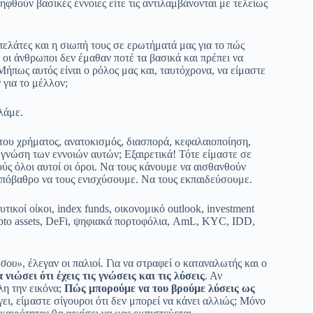
φθούν βασικές έννοιες είτε τις αντιλαμβάνονται με τελείως
ελάτες και η σιωπή τους σε ερωτήματά μας για το πώς
 οι άνθρωποι δεν έμαθαν ποτέ τα βασικά και πρέπει να
ήπως αυτός είναι ο ρόλος μας και, ταυτόχρονα, να είμαστε
 για το μέλλον;
λάμε.
 του χρήματος, ανατοκισμός, διασπορά, κεφαλαιοποίηση,
 γνώση των εννοιών αυτών; Εξαιρετικά! Τότε είμαστε σε
ούς όλοι αυτοί οι όροι. Να τους κάνουμε να αισθανθούν
 υπόβαθρο να τους ενισχύσουμε. Να τους εκπαιδεύσουμε.
υτικοί οίκοι, index funds, οικονομικό outlook, investment
ypto assets, DeFi, ψηφιακά πορτοφόλια, AmL, KYC, IDD,
 σου»
, έλεγαν οι παλιοί. Για να στραφεί ο καταναλωτής και ο
 νιώσει ότι έχεις τις γνώσεις και τις λύσεις
. Αν
λη την εικόνα;
Πώς μπορούμε να του βρούμε λύσεις ως
ει, είμαστε σίγουροι ότι δεν μπορεί να κάνει αλλιώς; Μόνο