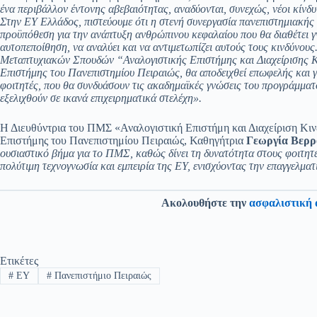
ένα περιβάλλον έντονης αβεβαιότητας, αναδύονται, συνεχώς, νέοι κίνδ
Στην EY Ελλάδος, πιστεύουμε ότι η στενή συνεργασία πανεπιστημιακής 
προϋπόθεση για την ανάπτυξη ανθρώπινου κεφαλαίου που θα διαθέτει γνώ
αυτοπεποίθηση, να αναλύει και να αντιμετωπίζει αυτούς τους κινδύνους
Μεταπτυχιακών Σπουδών “Αναλογιστικής Επιστήμης και Διαχείρισης Κ
Επιστήμης του Πανεπιστημίου Πειραιώς, θα αποδειχθεί επωφελής και γι
φοιτητές, που θα συνδυάσουν τις ακαδημαϊκές γνώσεις του προγράμματος
εξελιχθούν σε ικανά επιχειρηματικά στελέχη».
Η Διευθύντρια του ΠΜΣ «Αναλογιστική Επιστήμη και Διαχείριση Κιν
Επιστήμης του Πανεπιστημίου Πειραιώς, Καθηγήτρια
Γεωργία Βερρ
ουσιαστικό βήμα για το ΠΜΣ, καθώς δίνει τη δυνατότητα στους φοιτητέ
πολύτιμη τεχνογνωσία και εμπειρία της ΕΥ, ενισχύοντας την επαγγελματ
Ακολουθήστε την
ασφαλιστική 
Ετικέτες
#
EY
#
Πανεπιστήμιο Πειραιώς