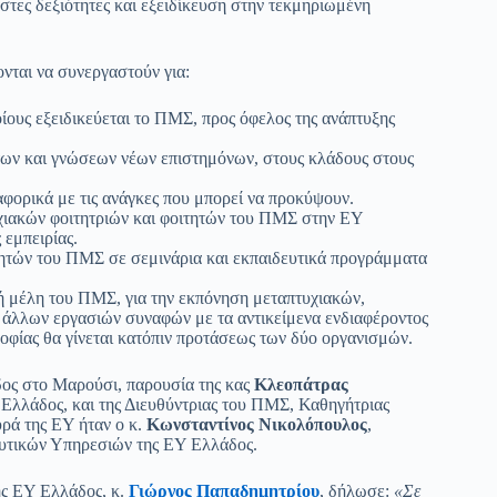
στες δεξιότητες και εξειδίκευση στην τεκμηριωμένη
νται να συνεργαστούν για:
ίους εξειδικεύεται το ΠΜΣ, προς όφελος της ανάπτυξης
των και γνώσεων νέων επιστημόνων, στους κλάδους στους
αφορικά με τις ανάγκες που μπορεί να προκύψουν.
χιακών φοιτητριών και φοιτητών του ΠΜΣ στην EY
 εμπειρίας.
τητών του ΠΜΣ σε σεμινάρια και εκπαιδευτικά προγράμματα
 ή μέλη του ΠΜΣ, για την εκπόνηση μεταπτυχιακών,
 άλλων εργασιών συναφών με τα αντικείμενα ενδιαφέροντος
ροφίας θα γίνεται κατόπιν προτάσεως των δύο οργανισμών.
δος στο Μαρούσι, παρουσία της κας
Κλεοπάτρας
 Ελλάδος, και της Διευθύντριας του ΠΜΣ, Καθηγήτριας
υρά της EY ήταν ο κ.
Κωνσταντίνος Νικολόπουλος
,
ευτικών Υπηρεσιών της EY Ελλάδος.
ης EY Ελλάδος, κ.
Γιώργος Παπαδημητρίου
, δήλωσε:
«Σε