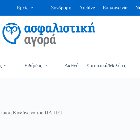
Εμείς
Συνδρομή
Archive
Επικοινωνία
Ne
ς
Ειδήσεις
Διεθνή
Στατιστικά/Μελέτες
είριση Κινδύνων» του ΠΑ.ΠΕΙ.