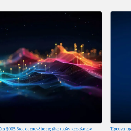
τα $905 δισ. οι επενδύσεις ιδιωτικών κεφαλαίων
Έρευνα της