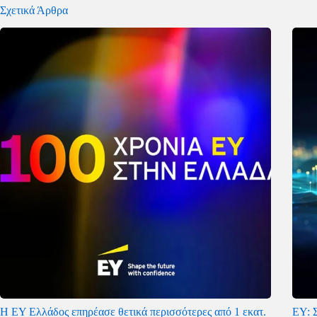
Σχετικά Άρθρα
Η EY Ελλάδος επηρέασε θετικά περισσότερες από 1 εκατ.
ΕΥ: Σ