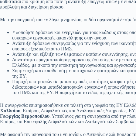
καθίσταται πιο κρίσιμη από ποτέ η ανάπτυξη επαγγελματιών με εύπλα
πρόβλεψη και διαχείριση ρίσκου.
Με την υπογραφή του εν λόγω μνημονίου, οι δύο οργανισμοί δεσμεύο
Υλοποίηση δράσεων και ενεργειών για τους κλάδους στους οπο
ευκαιριών εργασιακής απασχόλησης στην αγορά.
Ανάπτυξη δράσεων συνεργασίας για την ενίσχυση των ικανοτή
οποίους εξειδικεύεται το ΠΜΣ.
Ανάπτυξη και εξέλιξη των θεματικών κατόπιν συνεννόησης, αν
Δυνατότητα πραγματοποίησης πρακτικής άσκησης των μεταπτυ
Ελλάδος, με σκοπό την απόκτηση τεχνογνωσίας και εργασιακής
Συμμετοχή και εκπαίδευση μεταπτυχιακών φοιτητριών και φοι
της EY.
Παροχή υποτροφιών σε μεταπτυχιακές φοιτήτριες και φοιτητές
διδακτορικών και μεταδιδακτορικών εργασιών ή οποιωνδήποτε
του ΠΜΣ και της EY. Η παροχή και το είδος της σχετικής υποτ
Η συνεργασία επισημοποιήθηκε σε τελετή στα γραφεία της EY Ελλά
Χαλδαίου
, Εταίρου, Ασφαλιστικές και Αναλογιστικές Υπηρεσίες, EY
Γεωργίας Βερροπούλου
. Υπεύθυνος για τη συνεργασία από την πλε
Εταίρος και Επικεφαλής Ασφαλιστικών και Αναλογιστικών Συμβουλ
Με αφορμή την υπογραφή του μνημονίου, ο Διευθύνων Σύμβουλος τ