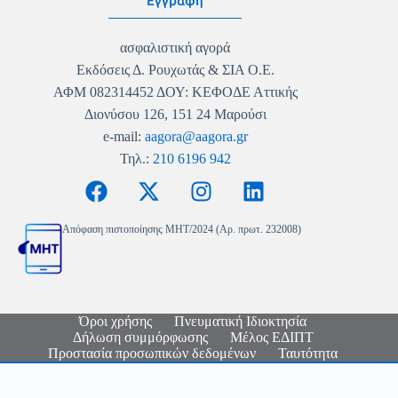
Εγγραφή
ασφαλιστική αγορά
Εκδόσεις Δ. Ρουχωτάς & ΣΙΑ Ο.Ε.
ΑΦΜ 082314452 ΔΟΥ: ΚΕΦΟΔΕ Αττικής
Διονύσου 126, 151 24 Μαρούσι
e-mail:
aagora@aagora.gr
Τηλ.:
210 6196 942
Απόφαση πιστοποίησης MHT/2024 (Αρ. πρωτ. 232008)
Όροι χρήσης
Πνευματική Ιδιοκτησία
Δήλωση συμμόρφωσης
Μέλος ΕΔΙΠΤ
Προστασία προσωπικών δεδομένων
Ταυτότητα
Copyright © 2026 - Ασφαλιστική Αγορά - Logo & Site
Design
Nikolas Faraklas
- Website Development by