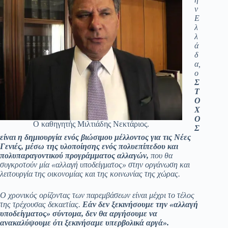
ν
Ε
λ
λ
ά
δ
α,
ο
Σ
Τ
Ο
Χ
Ο
Ο καθηγητής Μιλτιάδης Νεκτάριος.
Σ
είναι η δημιουργία ενός βιώσιμου μέλλοντος για τις Νέες
Γενιές, μέσω της υλοποίησης ενός πολυεπίπεδου και
πολυπαραγοντικού προγράμματος αλλαγών,
που θα
συγκροτούν μία «αλλαγή υποδείγματος» στην οργάνωση και
λειτουργία της οικονομίας και της κοινωνίας της χώρας.
Ο χρονικός ορίζοντας των παρεμβάσεων είναι μέχρι το τέλος
της τρέχουσας δεκαετίας.
Εάν δεν ξεκινήσουμε την «αλλαγή
υποδείγματος» σύντομα, δεν θα αργήσουμε να
ανακαλύψουμε ότι ξεκινήσαμε υπερβολικά αργά».