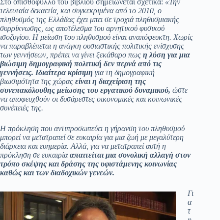
Στο οπισθόφυλλο του βιβλίου σημειώνεται σχετικά:
«Την
τελευταία δεκαετία, και συγκεκριμένα από το 2010, ο
πληθυσμός της Ελλάδας έχει μπει σε τροχιά πληθυσμιακής
συρρίκνωσης, ως αποτέλεσμα του αρνητικού φυσικού
ισοζυγίου.
Η μείωση του πληθυσμού είναι αναπόφευκτη.
Χωρίς
να παραβλέπεται η ανάγκη ουσιαστικής πολιτικής ενίσχυσης
των γεννήσεων, πρέπει να γίνει ξεκάθαρο πως
η λύση για μια
βιώσιμη δημογραφική πολιτική δεν περνά από τις
γεννήσεις. Ιδιαίτερα κρίσιμη
για τη δημογραφική
βιωσιμότητα της χώρας
είναι η διαχείριση της
συνεπακόλουθης μείωσης του εργατικού δυναμικού,
ώστε
να αποφευχθούν οι δυσάρεστες οικονομικές και κοινωνικές
συνέπειές της.
Η πρόκληση που αντιπροσωπεύει η γήρανση του πληθυσμού
μπορεί να μετατραπεί σε ευκαιρία για μια ζωή με μεγαλύτερη
διάρκεια και ευημερία. Αλλά, για να μετατραπεί αυτή η
πρόκληση σε ευκαιρία
απαιτείται μια συνολική αλλαγή στον
τρόπο σκέψης και δράσης της υφιστάμενης κοινωνίας
καθώς και των διαδοχικών γενεών.
Γι
α
τ
η