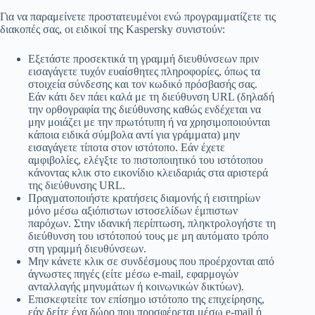
Για να παραμείνετε προστατευμένοι ενώ προγραμματίζετε τις
διακοπές σας, οι ειδικοί της Kaspersky συνιστούν:
Εξετάστε προσεκτικά τη γραμμή διευθύνσεων πριν
εισαγάγετε τυχόν ευαίσθητες πληροφορίες, όπως τα
στοιχεία σύνδεσης και τον κωδικό πρόσβασής σας.
Εάν κάτι δεν πάει καλά με τη διεύθυνση URL (δηλαδή
την ορθογραφία της διεύθυνσης καθώς ενδέχεται να
μην μοιάζει με την πρωτότυπη ή να χρησιμοποιούνται
κάποια ειδικά σύμβολα αντί για γράμματα) μην
εισαγάγετε τίποτα στον ιστότοπο. Εάν έχετε
αμφιβολίες, ελέγξτε το πιστοποιητικό του ιστότοπου
κάνοντας κλικ στο εικονίδιο κλειδαριάς στα αριστερά
της διεύθυνσης URL.
Πραγματοποιήστε κρατήσεις διαμονής ή εισιτηρίων
μόνο μέσω αξιόπιστων ιστοσελίδων έμπιστων
παρόχων. Στην ιδανική περίπτωση, πληκτρολογήστε τη
διεύθυνση του ιστότοπού τους με μη αυτόματο τρόπο
στη γραμμή διευθύνσεων.
Μην κάνετε κλικ σε συνδέσμους που προέρχονται από
άγνωστες πηγές (είτε μέσω e-mail, εφαρμογών
ανταλλαγής μηνυμάτων ή κοινωνικών δικτύων).
Επισκεφτείτε τον επίσημο ιστότοπο της επιχείρησης,
εάν δείτε ένα δώρο που προσφέρεται μέσω e-mail ή