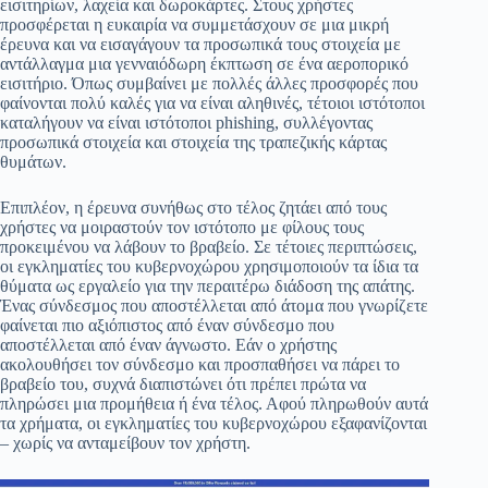
εισιτηρίων, λαχεία και δωροκάρτες. Στους χρήστες
προσφέρεται η ευκαιρία να συμμετάσχουν σε μια μικρή
έρευνα και να εισαγάγουν τα προσωπικά τους στοιχεία με
αντάλλαγμα μια γενναιόδωρη έκπτωση σε ένα αεροπορικό
εισιτήριο. Όπως συμβαίνει με πολλές άλλες προσφορές που
φαίνονται πολύ καλές για να είναι αληθινές, τέτοιοι ιστότοποι
καταλήγουν να είναι ιστότοποι phishing, συλλέγοντας
προσωπικά στοιχεία και στοιχεία της τραπεζικής κάρτας
θυμάτων.
Επιπλέον, η έρευνα συνήθως στο τέλος ζητάει από τους
χρήστες να μοιραστούν τον ιστότοπο με φίλους τους
προκειμένου να λάβουν το βραβείο. Σε τέτοιες περιπτώσεις,
οι εγκληματίες του κυβερνοχώρου χρησιμοποιούν τα ίδια τα
θύματα ως εργαλείο για την περαιτέρω διάδοση της απάτης.
Ένας σύνδεσμος που αποστέλλεται από άτομα που γνωρίζετε
φαίνεται πιο αξιόπιστος από έναν σύνδεσμο που
αποστέλλεται από έναν άγνωστο. Εάν ο χρήστης
ακολουθήσει τον σύνδεσμο και προσπαθήσει να πάρει το
βραβείο του, συχνά διαπιστώνει ότι πρέπει πρώτα να
πληρώσει μια προμήθεια ή ένα τέλος. Αφού πληρωθούν αυτά
τα χρήματα, οι εγκληματίες του κυβερνοχώρου εξαφανίζονται
– χωρίς να ανταμείβουν τον χρήστη.