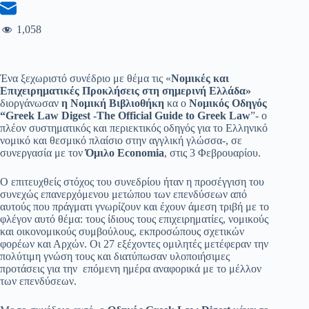
1,058
Ένα ξεχωριστό συνέδριο με θέμα τις «
Νομικές και
Επιχειρηματικές Προκλήσεις στη σημερινή Ελλάδα»
διοργάνωσαν
η
Νομική Βιβλιοθήκη
κα ο
Νομικός Οδηγός
“
Greek
Law
Digest -The Official Guide
to Greek Law
”- ο
πλέον συστηματικός και περιεκτικός οδηγός για το Ελληνικό
νομικό και θεσμικό πλαίσιο στην αγγλική γλώσσα-, σε
συνεργασία με τον
Όμιλο
Economia
, στις 3 Φεβρουαρίου.
Ο επιτευχθείς στόχος του συνεδρίου ήταν η προσέγγιση του
συνεχώς επανερχόμενου μετώπου των επενδύσεων από
αυτούς που πράγματι γνωρίζουν και έχουν άμεση τριβή με το
φλέγον αυτό θέμα: τους ίδιους τους επιχειρηματίες, νομικούς
και οικονομικούς συμβούλους, εκπροσώπους σχετικών
φορέων και Αρχών. Οι 27 εξέχοντες ομιλητές μετέφεραν την
πολύτιμη γνώση τους και διατύπωσαν υλοποιήσιμες
προτάσεις για την επόμενη ημέρα αναφορικά με το μέλλον
των επενδύσεων.