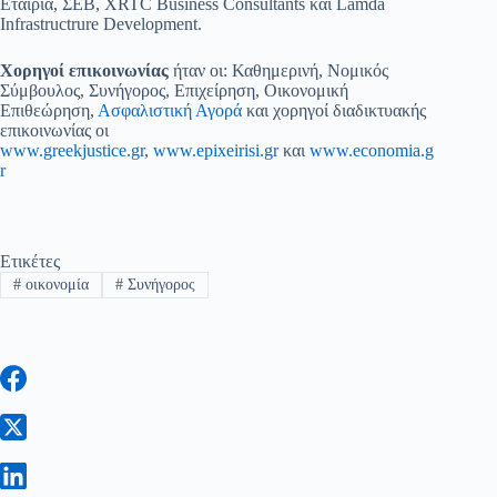
Εταιρία, ΣΕΒ, XRTC Business Consultants και Lamda
Infrastructrure Development.
Χορηγοί επικοινωνίας
ήταν οι: Καθημερινή, Νομικός
Σύμβουλος, Συνήγορος, Επιχείρηση, Οικονομική
Επιθεώρηση,
Ασφαλιστική Αγορά
και χορηγοί διαδικτυακής
επικοινωνίας οι
www.greekjustice.gr
,
www.epixeirisi.gr
και
www.economia.g
r
Ετικέτες
#
οικονομία
#
Συνήγορος