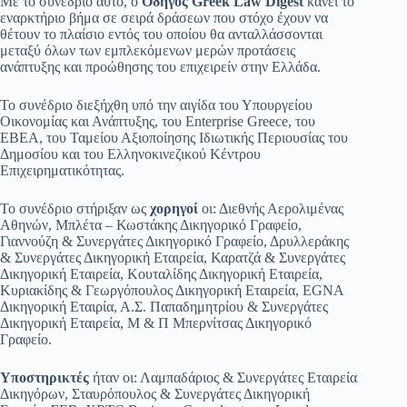
Με το συνέδριο αυτό, ο
Οδηγός
Greek
Law
Digest
κάνει το
εναρκτήριο βήμα σε σειρά δράσεων που στόχο έχουν να
θέτουν το πλαίσιο εντός του οποίου θα ανταλλάσσονται
μεταξύ όλων των εμπλεκόμενων μερών προτάσεις
ανάπτυξης και προώθησης του επιχειρείν στην Ελλάδα.
To συνέδριο διεξήχθη υπό την αιγίδα του Υπουργείου
Οικονομίας και Ανάπτυξης, του Enterprise Greece, του
EBEA, του Ταμείου Αξιοποίησης Ιδιωτικής Περιουσίας του
Δημοσίου και του Ελληνοκινεζικού Κέντρου
Επιχειρηματικότητας.
Το συνέδριο στήριξαν ως
χορηγοί
οι: Διεθνής Αερολιμένας
Αθηνών, Μπλέτα – Κωστάκης Δικηγορικό Γραφείο,
Γιαννούζη & Συνεργάτες Δικηγορικό Γραφείο, Δρυλλεράκης
& Συνεργάτες Δικηγορική Εταιρεία, Καρατζά & Συνεργάτες
Δικηγορική Εταιρεία, Κουταλίδης Δικηγορική Εταιρεία,
Κυριακίδης & Γεωργόπουλος Δικηγορική Εταιρεία, EGNA
Δικηγορική Εταιρία, Α.Σ. Παπαδημητρίου & Συνεργάτες
Δικηγορική Εταιρεία, M & Π Μπερνίτσας Δικηγορικό
Γραφείο.
Υποστηρικτές
ήταν οι: Λαμπαδάριος & Συνεργάτες Εταιρεία
Δικηγόρων, Σταυρόπουλος & Συνεργάτες Δικηγορική