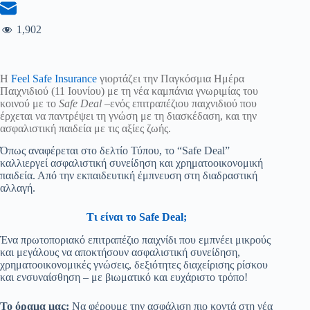
1,902
Η
Feel Safe Insurance
γιορτάζει την Παγκόσμια Ημέρα
Παιχνιδιού (11 Ιουνίου) με τη νέα καμπάνια γνωριμίας του
κοινού με το
Safe Deal
–ενός επιτραπέζιου παιχνιδιού που
έρχεται να παντρέψει τη γνώση με τη διασκέδαση, και την
ασφαλιστική παιδεία με τις αξίες ζωής.
Όπως αναφέρεται στο δελτίο Τύπου, το “Safe Deal”
καλλιεργεί ασφαλιστική συνείδηση και χρηματοοικονομική
παιδεία. Από την εκπαιδευτική έμπνευση στη διαδραστική
αλλαγή.
Τι είναι το Safe Deal;
Ένα πρωτοποριακό επιτραπέζιο παιχνίδι που εμπνέει μικρούς
και μεγάλους να αποκτήσουν ασφαλιστική συνείδηση,
χρηματοοικονομικές γνώσεις, δεξιότητες διαχείρισης ρίσκου
και ενσυναίσθηση – με βιωματικό και ευχάριστο τρόπο!
Το όραμα μας:
Να φέρουμε την ασφάλιση πιο κοντά στη νέα