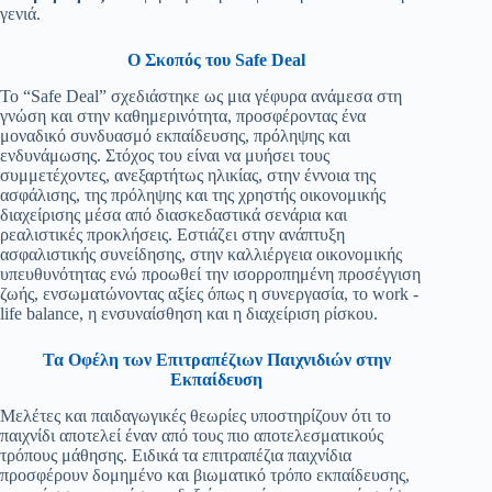
γενιά.
Ο Σκοπός του Safe Deal
Το “Safe Deal” σχεδιάστηκε ως μια γέφυρα ανάμεσα στη
γνώση και στην καθημερινότητα, προσφέροντας ένα
μοναδικό συνδυασμό εκπαίδευσης, πρόληψης και
ενδυνάμωσης. Στόχος του είναι να μυήσει τους
συμμετέχοντες, ανεξαρτήτως ηλικίας, στην έννοια της
ασφάλισης, της πρόληψης και της χρηστής οικονομικής
διαχείρισης μέσα από διασκεδαστικά σενάρια και
ρεαλιστικές προκλήσεις. Εστιάζει στην ανάπτυξη
ασφαλιστικής συνείδησης, στην καλλιέργεια οικονομικής
υπευθυνότητας ενώ προωθεί την ισορροπημένη προσέγγιση
ζωής, ενσωματώνοντας αξίες όπως η συνεργασία, το work -
life balance, η ενσυναίσθηση και η διαχείριση ρίσκου.
Τα Οφέλη των Επιτραπέζιων Παιχνιδιών στην
Εκπαίδευση
Μελέτες και παιδαγωγικές θεωρίες υποστηρίζουν ότι το
παιχνίδι αποτελεί έναν από τους πιο αποτελεσματικούς
τρόπους μάθησης. Ειδικά τα επιτραπέζια παιχνίδια
προσφέρουν δομημένο και βιωματικό τρόπο εκπαίδευσης,