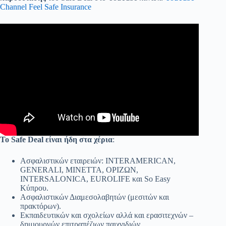
Channel Feel Safe Insurance
Το Safe Deal είναι ήδη στα χέρια
:
Ασφαλιστικών εταιρειών: INTERAMERICAN,
GENERALI, MINETTA, ΟΡΙΖΩΝ,
INTERSALONICA, EUROLIFE και So Easy
Κύπρου.
Aσφαλιστικών Διαμεσολαβητών (μεσιτών και
πρακτόρων).
Εκπαιδευτικών και σχολείων αλλά και ερασιτεχνών –
δημιουργών επιτραπέζιων παιχνιδιών.