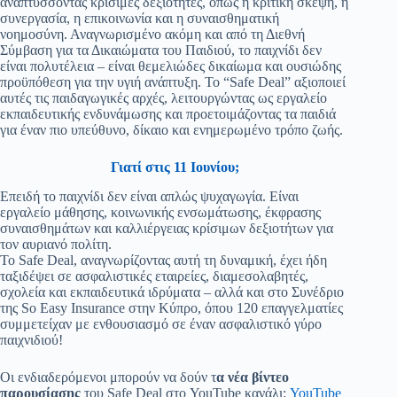
αναπτύσσοντας κρίσιμες δεξιότητες, όπως η κριτική σκέψη, η
συνεργασία, η επικοινωνία και η συναισθηματική
νοημοσύνη. Αναγνωρισμένο ακόμη και από τη Διεθνή
Σύμβαση για τα Δικαιώματα του Παιδιού, το παιχνίδι δεν
είναι πολυτέλεια – είναι θεμελιώδες δικαίωμα και ουσιώδης
προϋπόθεση για την υγιή ανάπτυξη. Το “Safe Deal” αξιοποιεί
αυτές τις παιδαγωγικές αρχές, λειτουργώντας ως εργαλείο
εκπαιδευτικής ενδυνάμωσης και προετοιμάζοντας τα παιδιά
για έναν πιο υπεύθυνο, δίκαιο και ενημερωμένο τρόπο ζωής.
Γιατί στις 11 Ιουνίου;
Επειδή το παιχνίδι δεν είναι απλώς ψυχαγωγία. Είναι
εργαλείο μάθησης, κοινωνικής ενσωμάτωσης, έκφρασης
συναισθημάτων και καλλιέργειας κρίσιμων δεξιοτήτων για
τον αυριανό πολίτη.
Το Safe Deal, αναγνωρίζοντας αυτή τη δυναμική, έχει ήδη
ταξιδέψει σε ασφαλιστικές εταιρείες, διαμεσολαβητές,
σχολεία και εκπαιδευτικά ιδρύματα – αλλά και στο Συνέδριο
της So Easy Insurance στην Κύπρο, όπου 120 επαγγελματίες
συμμετείχαν με ενθουσιασμό σε έναν ασφαλιστικό γύρο
παιχνιδιού!
Οι ενδιαδερόμενοι μπορούν να δούν τ
α νέα βίντεο
παρουσίασης
του Safe Deal στο YouTube κανάλι:
YouTube