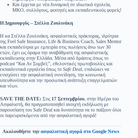
Και έρχεται με νέα δυναμική σε ιδιωτικά σχολεία,
ΜΚΟ, συλλόγους, φοιτητές και εκπαιδευτικούς φορείς!
Η Δημιουργός – Στέλλα Ζουλινάκη
Η κα Στέλλα Ζουλινάκη, ασφαλιστικός πράκτορας, ιδρύτρια
της Feel Safe Insurance, Life & Business Coach, Sales Mentor
και εκπαιδεύτρια με εμπειρία στις πωλήσεις άνω των 30
ετών, έχει ως όραμα την αναβάθμιση της ασφαλιστικής
εκπαίδευσης στην Ελλάδα. Μέσα από δράσεις όπως το
podcast “Και Αν Συμβεί;”, εθελοντικές πρωτοβουλίες και
εκπαιδευτικά εργαλεία όπως το
Safe Deal
, επιδιώκει να
ενισχύσει την ασφαλιστική συνείδηση, την κοινωνική
υπευθυνότητα και την προσωπική ανάπτυξη επαγγελματιών
και νέων.
SAVE THE DATE:
Στις
17 Σεπτεμβρίου
, στην Ημέρα του
Ασφαλιστή, θα πραγματοποιηθεί ανοιχτή εκδήλωση με
παρουσίαση του Safe Deal και δυνατότητα να το παίξουν όλοι
οι παρευρισκόμενοι από την ασφαλιστική αγορά!
Ακολουθήστε την
ασφαλιστική αγορά στο Google News