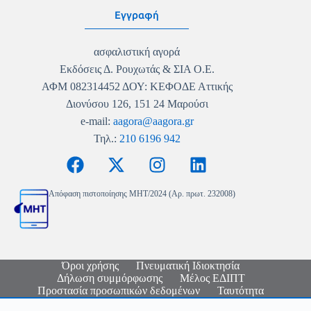
Εγγραφή
ασφαλιστική αγορά
Εκδόσεις Δ. Ρουχωτάς & ΣΙΑ Ο.Ε.
ΑΦΜ 082314452 ΔΟΥ: ΚΕΦΟΔΕ Αττικής
Διονύσου 126, 151 24 Μαρούσι
e-mail:
aagora@aagora.gr
Τηλ.:
210 6196 942
Απόφαση πιστοποίησης MHT/2024 (Αρ. πρωτ. 232008)
Όροι χρήσης
Πνευματική Ιδιοκτησία
Δήλωση συμμόρφωσης
Μέλος ΕΔΙΠΤ
Προστασία προσωπικών δεδομένων
Ταυτότητα
Copyright © 2026 - Ασφαλιστική Αγορά - Logo & Site