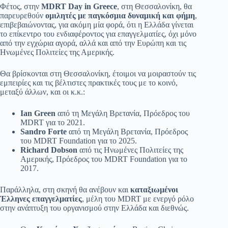
Φέτος, στην
MDRT Day in Greece
, στη Θεσσαλονίκη, θα
παρευρεθούν
ομιλητές με παγκόσμια δυναμική και φήμη
,
επιβεβαιώνοντας, για ακόμη μία φορά, ότι η Ελλάδα γίνεται
το επίκεντρο του ενδιαφέροντος για επαγγελματίες, όχι μόνο
από την εγχώρια αγορά, αλλά και από την Ευρώπη και τις
Ηνωμένες Πολιτείες της Αμερικής.
Θα βρίσκονται στη Θεσσαλονίκη, έτοιμοι να μοιραστούν τις
εμπειρίες και τις βέλτιστες πρακτικές τους με το κοινό,
μεταξύ άλλων, και οι κ.κ.:
Ian Green
από τη Μεγάλη Βρετανία, Πρόεδρος του
MDRT για το 2021.
Sandro Forte
από τη Μεγάλη Βρετανία, Πρόεδρος
του MDRT Foundation για το 2025.
Richard Dobson
από τις Ηνωμένες Πολιτείες της
Αμερικής, Πρόεδρος του MDRT Foundation για το
2017.
Παράλληλα, στη σκηνή θα ανέβουν και
καταξιωμένοι
Έλληνες επαγγελματίες
, μέλη του MDRT με ενεργό ρόλο
στην ανάπτυξη του οργανισμού στην Ελλάδα και διεθνώς.