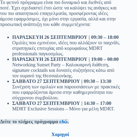
Το φετινό πρόγραμμα είναι πιο δυναμικό και διεθνές από
ποτέ. Έχει σχεδιαστεί έτσι ώστε να καλύψει τις ανάγκες και
του πιο απαιτητικού επαγγελματία, προσφέροντας ιδέες
άμεσα εφαρμόσιμες, όχι μόνο στην εργασία, αλλά και στην
προσωπική ανάπτυξη του κάθε συμμετέχοντα:
ΠΑΡΑΣΚΕΥΗ 26 ΣΕΠΤΕΜΒΡΙΟΥ | 09:30 – 18:00
Ομιλίες που εμπνέουν, ιδέες που αλλάζουν το παιχνίδι,
στρατηγικές επιτυχίας από κορυφαίους MDRT
professionals παγκοσμίως.
ΠΑΡΑΣΚΕΥΗ 26 ΣΕΠΤΕΜΒΡΙΟΥ | 19:00 – 00:00
Networking Sunset Party – Καλοκαιρινή διάθεση,
signature cocktails και δυνατές συζητήσεις κάτω από
τον ουρανό της Θεσσαλονίκης.
ΣΑΒΒΑΤΟ 27 ΣΕΠΤΕΜΒΡΙΟΥ | 09:30 – 13:30
Συνέχιση των ομιλιών και παρουσιάσεων με πρακτικές
που εφαρμόζονται άμεσα στην καθημερινότητα του
σύγχρονου συμβούλου.
ΣΑΒΒΑΤΟ 27 ΣΕΠΤΕΜΒΡΙΟΥ | 14:30 – 17:00
MDRT Exclusive Sessions – Μόνο για μέλη MDRT.
Δείτε το πλήρες πρόγραμμα
εδώ
.
Χορηγοί