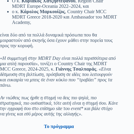
Ο κ.
Κυριάκος Χατζηστεφάνου
, Region Chair
MDRT Europe-Oceania 2022–2024, και
ο κ.
Κάρολος Μαρκουίζος
, Country Chair MCC
MDRT Greece 2018-2020 και Ambassador του MDRT
Academy,
είναι δύο από τα πολλά δυναμικά πρόσωπα που θα
μοιραστούν από σκηνής όσα έχουν μάθει στην πορεία τους
προς την κορυφή.
«
Η συμμετοχή στην MDRT Day είναι πολλά περισσότερα από
μια απλή παρουσία»
, τονίζει ο Country Chair της MDRT
MCC Greece, 2024-2025, κ.
Γιάννης Τσαλπαράς
.
«Είναι
δέσμευση στη βελτίωση, πρόσβαση σε ιδέες που λειτουργούν
και ευκαιρία να μπεις σε έναν κύκλο που “τραβάει” προς τα
πάνω.
Αν νιώθεις πως ήρθε η στιγμή να δεις πιο ψηλά, πιο
στρατηγικά, πιο ουσιαστικά, τότε αυτή είναι η στιγμή σου. Κάνε
την εγγραφή σου στο επίσημο site του event* και βάλε στόχο
να γίνεις και εσύ μέρος αυτής της αλλαγής»
.
Το πρόγραμμα