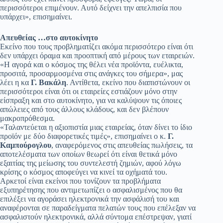
περισσότεροι επιμένουν. Αυτό δείχνει την απελπισία που
υπάρχει», επισημαίνει.
Απευθείας …στο αυτοκίνητο
Εκείνο που τους προβληματίζει ακόμα περισσότερο είναι ότι
δεν υπάρχει όραμα και προοπτική από μέρους των εταιρειών.
«Η αγορά και ο κόσμος της θέλει νέα προϊόντα, ευέλικτα,
προσιτά, προσαρμοσμένα στις ανάγκες του σήμερα», μας
λέει η κα
Γ. Βακάλη
. Αντίθετα, εκείνο που διαπιστώνουν οι
περισσότεροι είναι ότι οι εταιρείες εστιάζουν μόνο στην
είσπραξη και στο αυτοκίνητο, για να καλύψουν τις όποιες
απώλειες από τους άλλους κλάδους, και δεν βλέπουν
μακροπρόθεσμα.
«Ταλαντεύεται η αξιοπιστία μιας εταιρείας, όταν δίνει το ίδιο
προϊόν με δύο διαφορετικές τιμές», επισημαίνει ο κ.
Γ.
Καμπούρογλου
, αναφερόμενος στις απευθείας πωλήσεις, τα
αποτελέσματα των οποίων θεωρεί ότι είναι θετικά μόνο
εξαιτίας της μείωσης του συντελεστή ζημιών, αφού λόγω
κρίσης ο κόσμος αποφεύγει να κινεί τα οχήματά του.
Αρκετοί είναι εκείνοι που τονίζουν τα προβλήματα
εξυπηρέτησης που αντιμετωπίζει ο ασφαλισμένος που θα
επιλέξει να αγοράσει ηλεκτρονικά την ασφάλισή του και
αναφέρονται σε παραδείγματα πελατών τους που επέλεξαν να
ασφαλιστούν ηλεκτρονικά, αλλά σύντομα επέστρεψαν, γιατί