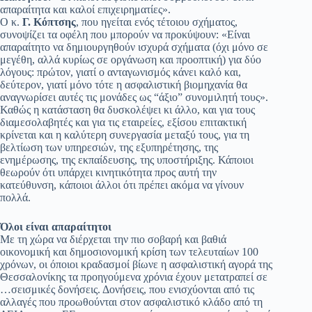
απαραίτητα και καλοί επιχειρηματίες».
Ο κ.
Γ. Κόπτσης
, που ηγείται ενός τέτοιου σχήματος,
συνοψίζει τα οφέλη που μπορούν να προκύψουν: «Είναι
απαραίτητο να δημιουργηθούν ισχυρά σχήματα (όχι μόνο σε
μεγέθη, αλλά κυρίως σε οργάνωση και προοπτική) για δύο
λόγους: πρώτον, γιατί ο ανταγωνισμός κάνει καλό και,
δεύτερον, γιατί μόνο τότε η ασφαλιστική βιομηχανία θα
αναγνωρίσει αυτές τις μονάδες ως “άξιο” συνομιλητή τους».
Καθώς η κατάσταση θα δυσκολέψει κι άλλο, και για τους
διαμεσολαβητές και για τις εταιρείες, εξίσου επιτακτική
κρίνεται και η καλύτερη συνεργασία μεταξύ τους, για τη
βελτίωση των υπηρεσιών, της εξυπηρέτησης, της
ενημέρωσης, της εκπαίδευσης, της υποστήριξης. Κάποιοι
θεωρούν ότι υπάρχει κινητικότητα προς αυτή την
κατεύθυνση, κάποιοι άλλοι ότι πρέπει ακόμα να γίνουν
πολλά.
Όλοι είναι απαραίτητοι
Με τη χώρα να διέρχεται την πιο σοβαρή και βαθιά
οικονομική και δημοσιονομική κρίση των τελευταίων 100
χρόνων, οι όποιοι κραδασμοί βίωνε η ασφαλιστική αγορά της
Θεσσαλονίκης τα προηγούμενα χρόνια έχουν μετατραπεί σε
…σεισμικές δονήσεις. Δονήσεις, που ενισχύονται από τις
αλλαγές που προωθούνται στον ασφαλιστικό κλάδο από τη