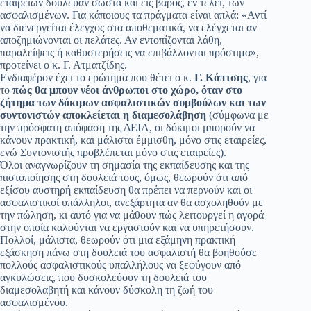
εταιρειών δούλευαν σωστά και εις βάρος, εν τέλει, των
ασφαλισμένων. Για κάποιους τα πράγματα είναι απλά: «Αντί
να διενεργείται έλεγχος στα αποθεματικά, να ελέγχεται αν
αποζημιώνονται οι πελάτες. Αν εντοπίζονται λάθη,
παραλείψεις ή καθυστερήσεις να επιβάλλονται πρόστιμα»,
προτείνει ο κ. Γ. Ατματζίδης.
Ενδιαφέρον έχει το ερώτημα που θέτει ο κ.
Γ. Κόπτσης
, για
το
πώς θα μπουν νέοι άνθρωποι στο χώρο, όταν στο
ζήτημα των δόκιμων ασφαλιστικών συμβούλων και των
συντονιστών αποκλείεται η διαμεσολάβηση
(σύμφωνα με
την πρόσφατη απόφαση της ΔΕΙΑ, οι δόκιμοι μπορούν να
κάνουν πρακτική, και μάλιστα έμμισθη, μόνο στις εταιρείες,
ενώ Συντονιστής προβλέπεται μόνο στις εταιρείες).
Όλοι αναγνωρίζουν τη σημασία της εκπαίδευσης και της
πιστοποίησης στη δουλειά τους, όμως, θεωρούν ότι από
εξίσου αυστηρή εκπαίδευση θα πρέπει να περνούν και οι
ασφαλιστικοί υπάλληλοι, ανεξάρτητα αν θα ασχοληθούν με
την πώληση, κι αυτό για να μάθουν πώς λειτουργεί η αγορά
στην οποία καλούνται να εργαστούν και να υπηρετήσουν.
Πολλοί, μάλιστα, θεωρούν ότι μια εξάμηνη πρακτική
εξάσκηση πάνω στη δουλειά του ασφαλιστή θα βοηθούσε
πολλούς ασφαλιστικούς υπαλλήλους να ξεφύγουν από
αγκυλώσεις, που δυσκολεύουν τη δουλειά του
διαμεσολαβητή και κάνουν δύσκολη τη ζωή του
ασφαλισμένου.