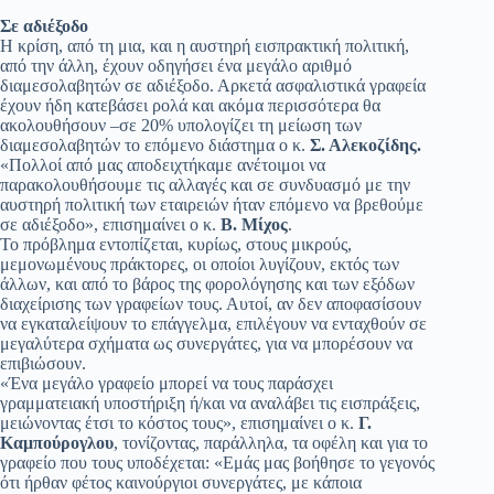
Σε αδιέξοδο
Η κρίση, από τη μια, και η αυστηρή εισπρακτική πολιτική,
από την άλλη, έχουν οδηγήσει ένα μεγάλο αριθμό
διαμεσολαβητών σε αδιέξοδο. Αρκετά ασφαλιστικά γραφεία
έχουν ήδη κατεβάσει ρολά και ακόμα περισσότερα θα
ακολουθήσουν –σε 20% υπολογίζει τη μείωση των
διαμεσολαβητών το επόμενο διάστημα ο κ.
Σ. Αλεκοζίδης.
«Πολλοί από μας αποδειχτήκαμε ανέτοιμοι να
παρακολουθήσουμε τις αλλαγές και σε συνδυασμό με την
αυστηρή πολιτική των εταιρειών ήταν επόμενο να βρεθούμε
σε αδιέξοδο», επισημαίνει ο κ.
Β. Μίχος
.
Το πρόβλημα εντοπίζεται, κυρίως, στους μικρούς,
μεμονωμένους πράκτορες, οι οποίοι λυγίζουν, εκτός των
άλλων, και από το βάρος της φορολόγησης και των εξόδων
διαχείρισης των γραφείων τους. Αυτοί, αν δεν αποφασίσουν
να εγκαταλείψουν το επάγγελμα, επιλέγουν να ενταχθούν σε
μεγαλύτερα σχήματα ως συνεργάτες, για να μπορέσουν να
επιβιώσουν.
«Ένα μεγάλο γραφείο μπορεί να τους παράσχει
γραμματειακή υποστήριξη ή/και να αναλάβει τις εισπράξεις,
μειώνοντας έτσι το κόστος τους», επισημαίνει ο κ.
Γ.
Καμπούρογλου
, τονίζοντας, παράλληλα, τα οφέλη και για το
γραφείο που τους υποδέχεται: «Εμάς μας βοήθησε το γεγονός
ότι ήρθαν φέτος καινούργιοι συνεργάτες, με κάποια