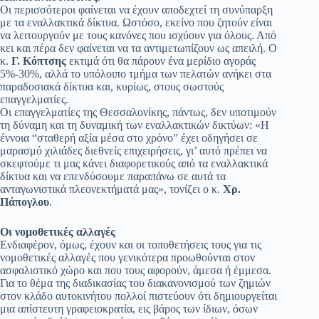
Οι περισσότεροι φαίνεται να έχουν αποδεχτεί τη συνύπαρξη
με τα εναλλακτικά δίκτυα. Ωστόσο, εκείνο που ζητούν είναι
να λειτουργούν με τους κανόνες που ισχύουν για όλους. Από
κει και πέρα δεν φαίνεται να τα αντιμετωπίζουν ως απειλή. Ο
κ.
Γ. Κόπτσης
εκτιμά ότι θα πάρουν ένα μερίδιο αγοράς
5%-30%, αλλά το υπόλοιπο τμήμα των πελατών ανήκει στα
παραδοσιακά δίκτυα και, κυρίως, στους σωστούς
επαγγελματίες.
Οι επαγγελματίες της Θεσσαλονίκης, πάντως, δεν υποτιμούν
τη δύναμη και τη δυναμική των εναλλακτικών δικτύων: «Η
έννοια “σταθερή αξία μέσα στο χρόνο” έχει οδηγήσει σε
μαρασμό χιλιάδες διεθνείς επιχειρήσεις, γι’ αυτό πρέπει να
σκεφτούμε τι μας κάνει διαφορετικούς από τα εναλλακτικά
δίκτυα και να επενδύσουμε παραπάνω σε αυτά τα
ανταγωνιστικά πλεονεκτήματά μας», τονίζει ο κ.
Χρ.
Πάπογλου
.
Οι νομοθετικές αλλαγές
Ενδιαφέρον, όμως, έχουν και οι τοποθετήσεις τους για τις
νομοθετικές αλλαγές που γενικότερα προωθούνται στον
ασφαλιστικό χώρο και που τους αφορούν, άμεσα ή έμμεσα.
Για το θέμα της διαδικασίας του διακανονισμού των ζημιών
στον κλάδο αυτοκινήτου πολλοί πιστεύουν ότι δημιουργείται
μια απίστευτη γραφειοκρατία, εις βάρος των ίδιων, όσων