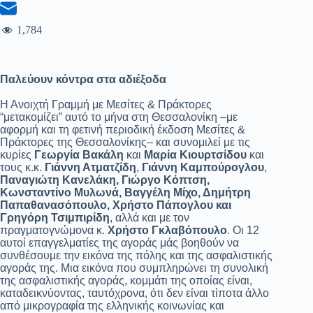
1,784
Παλεύουν κόντρα στα αδιέξοδα
Η Ανοιχτή Γραμμή με Μεσίτες & Πράκτορες
“μετακομίζει” αυτό το μήνα στη Θεσσαλονίκη –με
αφορμή και τη φετινή περιοδική έκδοση Μεσίτες &
Πράκτορες της Θεσσαλονίκης– και συνομιλεί με τις
κυρίες
Γεωργία Βακάλη
και
Μαρία Κιουρτσίδου
και
τους κ.κ.
Γιάννη Ατματζίδη
,
Γιάννη Καμπούρογλου
,
Παναγιώτη Κανελάκη, Γιώργο Κόπτση,
Κωνσταντίνο Μυλωνά, Βαγγέλη Μίχο, Δημήτρη
Παπαθανασόπουλο, Χρήστο Πάπογλου και
Γρηγόρη Τσιμπιρίδη
, αλλά και με τον
πραγματογνώμονα κ.
Χρήστο Γκλαβόπουλο
. Οι 12
αυτοί επαγγελματίες της αγοράς μάς βοηθούν να
συνθέσουμε την εικόνα της πόλης και της ασφαλιστικής
αγοράς της. Μια εικόνα που συμπληρώνει τη συνολική
της ασφαλιστικής αγοράς, κομμάτι της οποίας είναι,
καταδεικνύοντας, ταυτόχρονα, ότι δεν είναι τίποτα άλλο
από μικρογραφία της ελληνικής κοινωνίας και