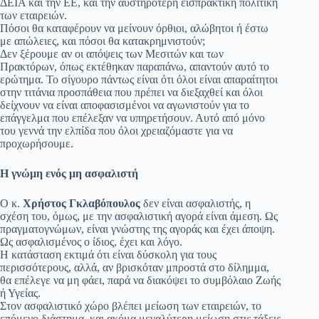
ΔΕΙΑ και την ΕΕ, και την αυστηρότερη εισπρακτική πολιτική
των εταιρειών.
Πόσοι θα καταφέρουν να μείνουν όρθιοι, αλώβητοι ή έστω
με απώλειες, και πόσοι θα κατακρημνιστούν;
Δεν ξέρουμε αν οι απόψεις των Μεσιτών και των
Πρακτόρων, όπως εκτέθηκαν παραπάνω, απαντούν αυτό το
ερώτημα. Το σίγουρο πάντως είναι ότι όλοι είναι απαραίτητοι
στην τιτάνια προσπάθεια που πρέπει να διεξαχθεί και όλοι
δείχνουν να είναι αποφασισμένοι να αγωνιστούν για το
επάγγελμα που επέλεξαν να υπηρετήσουν. Αυτό από μόνο
του γεννά την ελπίδα που όλοι χρειαζόμαστε για να
προχωρήσουμε.
Η γνώμη ενός μη ασφαλιστή
O κ.
Χρήστος Γκλαβόπουλος
δεν είναι ασφαλιστής, η
σχέση του, όμως, με την ασφαλιστική αγορά είναι άμεση. Ως
πραγματογνώμων, είναι γνώστης της αγοράς και έχει άποψη.
Ως ασφαλισμένος ο ίδιος, έχει και λόγο.
Η κατάσταση εκτιμά ότι είναι δύσκολη για τους
περισσότερους, αλλά, αν βρισκόταν μπροστά στο δίλημμα,
θα επέλεγε να μη φάει, παρά να διακόψει το συμβόλαιο Ζωής
ή Υγείας.
Στον ασφαλιστικό χώρο βλέπει μείωση των εταιρειών, το
επόμενο διάστημα, και ακόμα μεγαλύτερη μείωση στις τάξεις