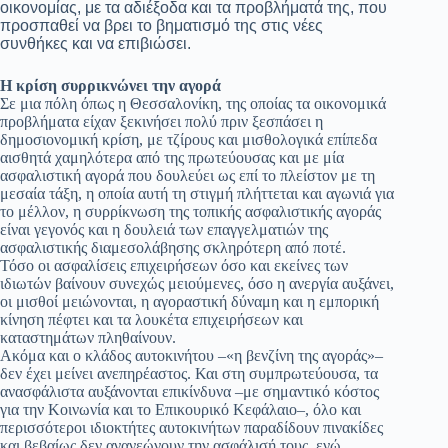
οικονομίας, με τα αδιέξοδα και τα προβλήματά της, που
προσπαθεί να βρει το βηματισμό της στις νέες
συνθήκες και να επιβιώσει.
Η κρίση συρρικνώνει την αγορά
Σε μια πόλη όπως η Θεσσαλονίκη, της οποίας τα οικονομικά
προβλήματα είχαν ξεκινήσει πολύ πριν ξεσπάσει η
δημοσιονομική κρίση, με τζίρους και μισθολογικά επίπεδα
αισθητά χαμηλότερα από της πρωτεύουσας και με μία
ασφαλιστική αγορά που δουλεύει ως επί το πλείστον με τη
μεσαία τάξη, η οποία αυτή τη στιγμή πλήττεται και αγωνιά για
το μέλλον, η συρρίκνωση της τοπικής ασφαλιστικής αγοράς
είναι γεγονός και η δουλειά των επαγγελματιών της
ασφαλιστικής διαμεσολάβησης σκληρότερη από ποτέ.
Τόσο οι ασφαλίσεις επιχειρήσεων όσο και εκείνες των
ιδιωτών βαίνουν συνεχώς μειούμενες, όσο η ανεργία αυξάνει,
οι μισθοί μειώνονται, η αγοραστική δύναμη και η εμπορική
κίνηση πέφτει και τα λουκέτα επιχειρήσεων και
καταστημάτων πληθαίνουν.
Ακόμα και ο κλάδος αυτοκινήτου –«η βενζίνη της αγοράς»–
δεν έχει μείνει ανεπηρέαστος. Και στη συμπρωτεύουσα, τα
ανασφάλιστα αυξάνονται επικίνδυνα –με σημαντικό κόστος
για την Κοινωνία και το Επικουρικό Κεφάλαιο–, όλο και
περισσότεροι ιδιοκτήτες αυτοκινήτων παραδίδουν πινακίδες
και βεβαίως δεν ανανεώνουν την ασφάλισή τους, ενώ