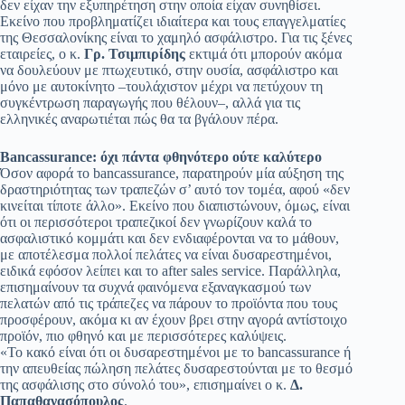
δεν είχαν την εξυπηρέτηση στην οποία είχαν συνηθίσει.
Εκείνο που προβληματίζει ιδιαίτερα και τους επαγγελματίες
της Θεσσαλονίκης είναι το χαμηλό ασφάλιστρο. Για τις ξένες
εταιρείες, ο κ.
Γρ. Τσιμπιρίδης
εκτιμά ότι μπορούν ακόμα
να δουλεύουν με πτωχευτικό, στην ουσία, ασφάλιστρο και
μόνο με αυτοκίνητο –τουλάχιστον μέχρι να πετύχουν τη
συγκέντρωση παραγωγής που θέλουν–, αλλά για τις
ελληνικές αναρωτιέται πώς θα τα βγάλουν πέρα.
Bancassurance: όχι πάντα φθηνότερο ούτε καλύτερο
Όσον αφορά το bancassurance, παρατηρούν μία αύξηση της
δραστηριότητας των τραπεζών σ’ αυτό τον τομέα, αφού «δεν
κινείται τίποτε άλλο». Εκείνο που διαπιστώνουν, όμως, είναι
ότι οι περισσότεροι τραπεζικοί δεν γνωρίζουν καλά το
ασφαλιστικό κομμάτι και δεν ενδιαφέρονται να το μάθουν,
με αποτέλεσμα πολλοί πελάτες να είναι δυσαρεστημένοι,
ειδικά εφόσον λείπει και το after sales service. Παράλληλα,
επισημαίνουν τα συχνά φαινόμενα εξαναγκασμού των
πελατών από τις τράπεζες να πάρουν το προϊόντα που τους
προσφέρουν, ακόμα κι αν έχουν βρει στην αγορά αντίστοιχο
προϊόν, πιο φθηνό και με περισσότερες καλύψεις.
«Το κακό είναι ότι οι δυσαρεστημένοι με το bancassurance ή
την απευθείας πώληση πελάτες δυσαρεστούνται με το θεσμό
της ασφάλισης στο σύνολό του», επισημαίνει ο κ.
Δ.
Παπαθανασόπουλος
.