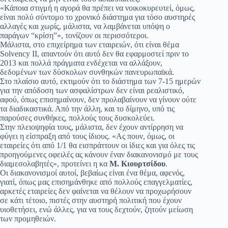
«Κάποια στιγμή η αγορά θα πρέπει να νοικοκυρευτεί, όμως,
είναι πολύ σύντομο το χρονικό διάστημα για τόσο αυστηρές
αλλαγές και χωρίς, μάλιστα, να λαμβάνεται υπόψη ο
παράγων “κρίση”», τονίζουν οι περισσότεροι.
Μάλιστα, στο επιχείρημα των εταιρειών, ότι είναι θέμα
Solvency II, απαντούν ότι αυτό δεν θα εφαρμοστεί πριν το
2013 και πολλά πράγματα ενδέχεται να αλλάξουν,
δεδομένων των δύσκολων συνθηκών πανευρωπαϊκά.
Στο πλαίσιο αυτό, εκτιμούν ότι το διάστημα των 7-15 ημερών
για την απόδοση των ασφαλίστρων δεν είναι ρεαλιστικό,
αφού, όπως επισημαίνουν, δεν προλαβαίνουν να γίνουν ούτε
τα διαδικαστικά. Από την άλλη, και το δίμηνο, υπό τις
παρούσες συνθήκες, πολλούς τους δυσκολεύει.
Στην πλειοψηφία τους, μάλιστα, δεν έχουν αντίρρηση να
φύγει η είσπραξη από τους ίδιους. «Ας πουν, όμως, οι
εταιρείες ότι από 1/1 θα εισπράττουν οι ίδιες και για όλες τις
προηγούμενες οφειλές ας κάνουν έναν διακανονισμό με τους
διαμεσολαβητές», προτείνει η κα
Μ. Κιουρτσίδου
.
Οι διακανονισμοί αυτοί, βεβαίως είναι ένα θέμα, αφενός,
γιατί, όπως μας επισημάνθηκε από πολλούς επαγγελματίες,
αρκετές εταιρείες δεν φαίνεται να θέλουν να προχωρήσουν
σε κάτι τέτοιο, πιστές στην αυστηρή πολιτική που έχουν
υιοθετήσει, ενώ άλλες, για να τους δεχτούν, ζητούν μείωση
των προμηθειών.