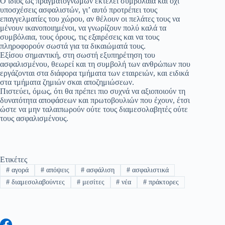
Ο ίδιος ως πραγματογνώμων εκτελεί συμβόλαια και όχι
υποσχέσεις ασφαλιστών, γι’ αυτό προτρέπει τους
επαγγελματίες του χώρου, αν θέλουν οι πελάτες τους να
μένουν ικανοποιημένοι, να γνωρίζουν πολύ καλά τα
συμβόλαια, τους όρους, τις εξαιρέσεις και να τους
πληροφορούν σωστά για τα δικαιώματά τους.
Εξίσου σημαντική, στη σωστή εξυπηρέτηση του
ασφαλισμένου, θεωρεί και τη συμβολή των ανθρώπων που
εργάζονται στα διάφορα τμήματα των εταιρειών, και ειδικά
στα τμήματα ζημιών σκαι αποζημιώσεων.
Πιστεύει, όμως, ότι θα πρέπει πιο συχνά να αξιοποιούν τη
δυνατότητα αποφάσεων και πρωτοβουλιών που έχουν, έτσι
ώστε να μην ταλαιπωρούν ούτε τους διαμεσολαβητές ούτε
τους ασφαλισμένους.
Ετικέτες
#
αγορά
#
απόψεις
#
ασφάλιση
#
ασφαλιστικά
#
διαμεσολαβούντες
#
μεσίτες
#
νέα
#
πράκτορες