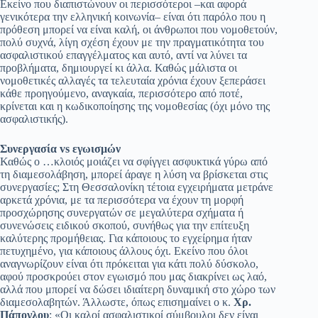
Εκείνο που διαπιστώνουν οι περισσότεροι –και αφορά
γενικότερα την ελληνική κοινωνία– είναι ότι παρόλο που η
πρόθεση μπορεί να είναι καλή, οι άνθρωποι που νομοθετούν,
πολύ συχνά, λίγη σχέση έχουν με την πραγματικότητα του
ασφαλιστικού επαγγέλματος και αυτό, αντί να λύνει τα
προβλήματα, δημιουργεί κι άλλα. Καθώς μάλιστα οι
νομοθετικές αλλαγές τα τελευταία χρόνια έχουν ξεπεράσει
κάθε προηγούμενο, αναγκαία, περισσότερο από ποτέ,
κρίνεται και η κωδικοποίησης της νομοθεσίας (όχι μόνο της
ασφαλιστικής).
Συνεργασία vs εγωισμών
Καθώς ο …κλοιός μοιάζει να σφίγγει ασφυκτικά γύρω από
τη διαμεσολάβηση, μπορεί άραγε η λύση να βρίσκεται στις
συνεργασίες; Στη Θεσσαλονίκη τέτοια εγχειρήματα μετράνε
αρκετά χρόνια, με τα περισσότερα να έχουν τη μορφή
προσχώρησης συνεργατών σε μεγαλύτερα σχήματα ή
συνενώσεις ειδικού σκοπού, συνήθως για την επίτευξη
καλύτερης προμήθειας. Για κάποιους το εγχείρημα ήταν
πετυχημένο, για κάποιους άλλους όχι. Εκείνο που όλοι
αναγνωρίζουν είναι ότι πρόκειται για κάτι πολύ δύσκολο,
αφού προσκρούει στον εγωισμό που μας διακρίνει ως λαό,
αλλά που μπορεί να δώσει ιδιαίτερη δυναμική στο χώρο των
διαμεσολαβητών. Άλλωστε, όπως επισημαίνει ο κ.
Χρ.
Πάπογλου
: «Οι καλοί ασφαλιστικοί σύμβουλοι δεν είναι