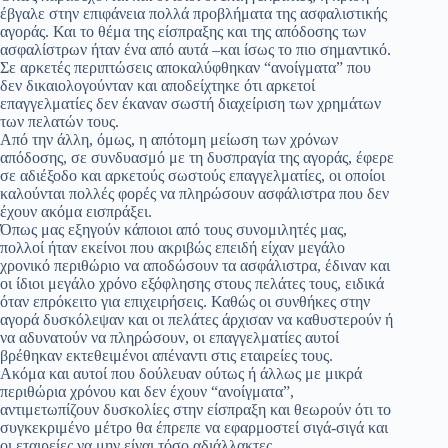
έβγαλε στην επιφάνεια πολλά προβλήματα της ασφαλιστικής
αγοράς. Και το θέμα της είσπραξης και της απόδοσης των
ασφαλίστρων ήταν ένα από αυτά –και ίσως το πιο σημαντικό.
Σε αρκετές περιπτώσεις αποκαλύφθηκαν “ανοίγματα” που
δεν δικαιολογούνταν και αποδείχτηκε ότι αρκετοί
επαγγελματίες δεν έκαναν σωστή διαχείριση των χρημάτων
των πελατών τους.
Από την άλλη, όμως, η απότομη μείωση των χρόνων
απόδοσης, σε συνδυασμό με τη δυσπραγία της αγοράς, έφερε
σε αδιέξοδο και αρκετούς σωστούς επαγγελματίες, οι οποίοι
καλούνται πολλές φορές να πληρώσουν ασφάλιστρα που δεν
έχουν ακόμα εισπράξει.
Όπως μας εξηγούν κάποιοι από τους συνομιλητές μας,
πολλοί ήταν εκείνοι που ακριβώς επειδή είχαν μεγάλο
χρονικό περιθώριο να αποδώσουν τα ασφάλιστρα, έδιναν και
οι ίδιοι μεγάλο χρόνο εξόφλησης στους πελάτες τους, ειδικά
όταν επρόκειτο για επιχειρήσεις. Καθώς οι συνθήκες στην
αγορά δυσκόλεψαν και οι πελάτες άρχισαν να καθυστερούν ή
να αδυνατούν να πληρώσουν, οι επαγγελματίες αυτοί
βρέθηκαν εκτεθειμένοι απέναντι στις εταιρείες τους.
Ακόμα και αυτοί που δούλευαν ούτως ή άλλως με μικρά
περιθώρια χρόνου και δεν έχουν “ανοίγματα”,
αντιμετωπίζουν δυσκολίες στην είσπραξη και θεωρούν ότι το
συγκεκριμένο μέτρο θα έπρεπε να εφαρμοστεί σιγά-σιγά και
οι εταιρείες να μην είναι τόσο αδιάλλακτες.