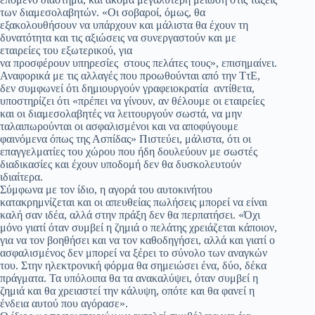
των διαμεσολαβητών. «Οι σοβαροί, όμως, θα
εξακολουθήσουν να υπάρχουν και μάλιστα θα έχουν τη
δυνατότητα και τις αξιώσεις να συνεργαστούν και με
εταιρείες του εξωτερικού, για
να προσφέρουν υπηρεσίες στους πελάτες τους», επισημαίνει.
Αναφορικά με τις αλλαγές που προωθούνται από την ΤτΕ,
δεν συμφωνεί ότι δημιουργούν γραφειοκρατία αντίθετα,
υποστηρίζει ότι «πρέπει να γίνουν, αν θέλουμε οι εταιρείες
και οι διαμεσολαβητές να λειτουργούν σωστά, να μην
ταλαιπωρούνται οι ασφαλισμένοι και να αποφύγουμε
φαινόμενα όπως της Ασπίδας» Πιστεύει, μάλιστα, ότι οι
επαγγελματίες του χώρου που ήδη δουλεύουν με σωστές
διαδικασίες και έχουν υποδομή δεν θα δυσκολευτούν
ιδιαίτερα.
Σύμφωνα με τον ίδιο, η αγορά του αυτοκινήτου
κατακρημνίζεται και οι απευθείας πωλήσεις μπορεί να είναι
καλή σαν ιδέα, αλλά στην πράξη δεν θα περπατήσει. «Όχι
μόνο γιατί όταν συμβεί η ζημιά ο πελάτης χρειάζεται κάποιον,
για να τον βοηθήσει και να τον καθοδηγήσει, αλλά και γιατί ο
ασφαλισμένος δεν μπορεί να ξέρει το σύνολο των αναγκών
του. Στην ηλεκτρονική φόρμα θα σημειώσει ένα, δύο, δέκα
πράγματα. Τα υπόλοιπα θα τα ανακαλύψει, όταν συμβεί η
ζημιά και θα χρειαστεί την κάλυψη, οπότε και θα φανεί η
ένδεια αυτού που αγόρασε».