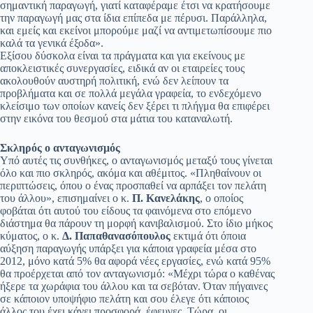
σημαντική παραγωγή, γιατί καταφέραμε έτσι να κρατήσουμε
την παραγωγή μας στα ίδια επίπεδα με πέρυσι. Παράλληλα,
και εμείς και εκείνοι μπορούμε μαζί να αντιμετωπίσουμε πιο
καλά τα γενικά έξοδα».
Εξίσου δύσκολα είναι τα πράγματα και για εκείνους με
αποκλειστικές συνεργασίες, ειδικά αν οι εταιρείες τους
ακολουθούν αυστηρή πολιτική, ενώ δεν λείπουν τα
προβλήματα και σε πολλά μεγάλα γραφεία, το ενδεχόμενο
κλείσιμο των οποίων κανείς δεν ξέρει τι πλήγμα θα επιφέρει
στην εικόνα του θεσμού στα μάτια του καταναλωτή.
Σκληρός ο ανταγωνισμός
Υπό αυτές τις συνθήκες, ο ανταγωνισμός μεταξύ τους γίνεται
όλο και πιο σκληρός, ακόμα και αθέμιτος. «Πληθαίνουν οι
περιπτώσεις, όπου ο ένας προσπαθεί να αρπάξει τον πελάτη
του άλλου», επισημαίνει ο κ.
Π. Κανελάκης
, ο οποίος
φοβάται ότι αυτού του είδους τα φαινόμενα στο επόμενο
διάστημα θα πάρουν τη μορφή κανιβαλισμού. Στο ίδιο μήκος
κύματος, ο κ.
Δ. Παπαθανασόπουλος
εκτιμά ότι όποια
αύξηση παραγωγής υπάρξει για κάποια γραφεία μέσα στο
2012, μόνο κατά 5% θα αφορά νέες εργασίες, ενώ κατά 95%
θα προέρχεται από τον ανταγωνισμό: «Μέχρι τώρα ο καθένας
ήξερε τα χωράφια του άλλου και τα σεβόταν. Όταν πήγαινες
σε κάποιον υποψήφιο πελάτη και σου έλεγε ότι κάποιος
άλλος του έχει κάνει προσφορά, έφευγες. Τώρα, οι