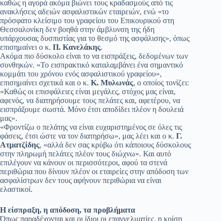
καθώς η αγορά ακόμα βιώνει τους κραδασμούς από τις
ανακλήσεις αδειών ασφαλιστικών εταιρειών, ενώ «το
πρόσφατο κλείσιμο του γραφείου του Επικουρικού στη
Θεσσαλονίκη δεν βοηθά στην άμβλυνση της ήδη
υπάρχουσας δυσπιστίας για το θεσμό της ασφάλισης», όπως
επισημαίνει ο κ.
Π. Κανελάκης
.
Ακόμα πιο δύσκολο είναι το να εισπράξεις, δεδομένων των
συνθηκών. «Το εισπρακτικό καταλαμβάνει ένα σημαντικό
κομμάτι του χρόνου ενός ασφαλιστικού γραφείου»,
επισημαίνει σχετικά και ο κ.
Κ. Μυλωνάς
, ο οποίος τονίζει:
«Καθώς οι επισφάλειες είναι μεγάλες, στόχος μας είναι,
αφενός, να διατηρήσουμε τους πελάτες και, αφετέρου, να
εισπράξουμε σωστά. Μόνο έτσι αποδίδει πλέον η δουλειά
μας».
«Φροντίζω ο πελάτης να είναι ευχαριστημένος σε όλες τις
φάσεις, έτσι ώστε να τον διατηρήσω», μας λέει και ο κ.
Γ.
Ατματζίδης
, «αλλά δεν σας κρύβω ότι κάποιους δύσκολους
στην πληρωμή πελάτες πλέον τους διώχνω». Και αυτό
επιλέγουν να κάνουν οι περισσότεροι, αφού τα στενά
περιθώρια που δίνουν πλέον οι εταιρείες στην απόδοση των
ασφαλίστρων δεν τους αφήνουν περιθώρια να είναι
ελαστικοί.
Η είσπραξη, η απόδοση, τα προβλήματα
Όπως παραδέχονται και οι ίδιοι οι επαγγελματίες, η κρίση