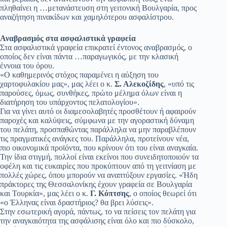
πληθαίνει η …μετανάστευση στη γειτονική Βουλγαρία, προς
αναζήτηση πινακίδων και χαμηλότερου ασφαλίστρου.
Αναβρασμός στα ασφαλιστικά γραφεία
Στα ασφαλιστικά γραφεία επικρατεί έντονος αναβρασμός, ο
οποίος δεν είναι πάντα …παραγωγικός, με την κλασική
έννοια του όρου.
«Ο καθημερινός στόχος παραμένει η αύξηση του
χαρτοφυλακίου μας», μας λέει ο κ.
Σ. Αλεκοζίδης
, «υπό τις
παρούσες, όμως, συνθήκες, πρώτο μέλημα όλων είναι η
διατήρηση του υπάρχοντος πελατολογίου».
Για να γίνει αυτό οι διαμεσολαβητές προσθέτουν ή αφαιρούν
παροχές και καλύψεις, σύμφωνα με την αγοραστική δύναμη
του πελάτη, προσπαθώντας παράλληλα να μην παραβλέπουν
τις πραγματικές ανάγκες του. Παράλληλα, προτείνουν νέα,
πιο οικονομικά προϊόντα, που κρίνουν ότι του είναι αναγκαία.
Την ίδια στιγμή, πολλοί είναι εκείνοι που συνειδητοποιούν τα
οφέλη και τις ευκαιρίες που προκύπτουν από τη γειτνίαση με
πολλές χώρες, όπου μπορούν να αναπτύξουν εργασίες. «Ήδη
πράκτορες της Θεσσαλονίκης έχουν γραφεία σε Βουλγαρία
και Τουρκία», μας λέει ο κ.
Γ. Κόπτσης
, ο οποίος θεωρεί ότι
«ο Έλληνας είναι δραστήριος? θα βρει λύσεις».
Στην εσωτερική αγορά, πάντως, το να πείσεις τον πελάτη για
την αναγκαιότητα της ασφάλισης είναι όλο και πιο δύσκολο,