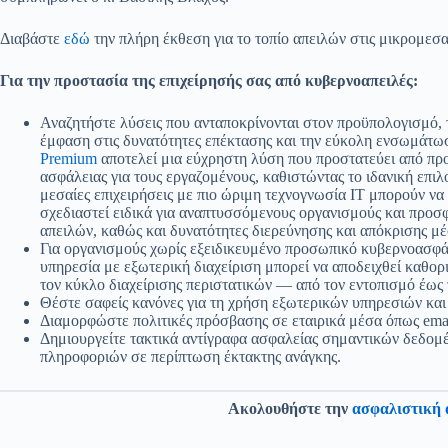
Διαβάστε
εδώ
την πλήρη έκθεση για το τοπίο απειλών στις μικρομεσαί
Για την προστασία της επιχείρησής σας από κυβερνοαπειλές:
Αναζητήστε λύσεις που ανταποκρίνονται στον προϋπολογισμό, το
έμφαση στις δυνατότητες επέκτασης και την εύκολη ενσωμάτωσ
Premium
αποτελεί μια εύχρηστη λύση που προστατεύει από πρ
ασφάλειας για τους εργαζομένους, καθιστώντας το ιδανική επιλογ
μεσαίες επιχειρήσεις με πιο ώριμη τεχνογνωσία IT μπορούν να
σχεδιαστεί ειδικά για αναπτυσσόμενους οργανισμούς και προ
απειλών, καθώς και δυνατότητες διερεύνησης και απόκρισης
Για οργανισμούς χωρίς εξειδικευμένο προσωπικό κυβερνοασφά
υπηρεσία με εξωτερική διαχείριση μπορεί να αποδειχθεί καθορ
τον κύκλο διαχείρισης περιστατικών — από τον εντοπισμό έως
Θέστε σαφείς κανόνες για τη χρήση εξωτερικών υπηρεσιών και
Διαμορφώστε πολιτικές πρόσβασης σε εταιρικά μέσα όπως emai
Δημιουργείτε τακτικά αντίγραφα ασφαλείας σημαντικών δεδομέ
πληροφοριών σε περίπτωση έκτακτης ανάγκης.
Ακολουθήστε την
ασφαλιστική 