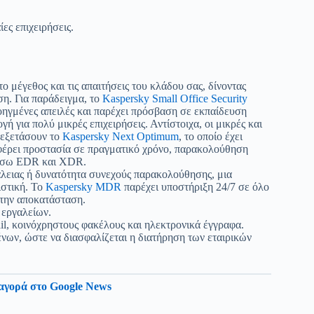
ες επιχειρήσεις.
 μέγεθος και τις απαιτήσεις του κλάδου σας, δίνοντας
η. Για παράδειγμα, το
Kaspersky Small Office Security
οηγμένες απειλές και παρέχει πρόσβαση σε εκπαίδευση
ή για πολύ μικρές επιχειρήσεις. Αντίστοιχα, οι μικρές και
 εξετάσουν το
Kaspersky Next Optimum
, το οποίο έχει
σφέρει προστασία σε πραγματικό χρόνο, παρακολούθηση
 μέσω EDR και XDR.
λειας ή δυνατότητα συνεχούς παρακολούθησης, μια
ιστική. Το
Kaspersky MDR
παρέχει υποστήριξη 24/7 σε όλο
 την αποκατάσταση.
 εργαλείων.
l, κοινόχρηστους φακέλους και ηλεκτρονικά έγγραφα.
νων, ώστε να διασφαλίζεται η διατήρηση των εταιρικών
αγορά στο Google News