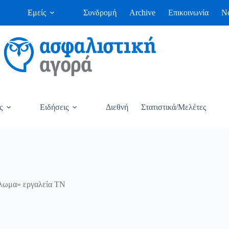
Εμείς
Συνδρομή
Archive
Επικοινωνία
Ne
ς
Ειδήσεις
Διεθνή
Στατιστικά/Μελέτες
όλωμα» εργαλεία ΤΝ