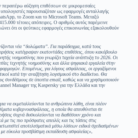
ν περαιτέρω αύξηση επιθέσεων σε μικρομεσαίες
α υπολογιστές παρουσιαζόταν ως εφαρμογές ανταλλαγής
atsApp, το Zoom και το Microsoft Teams. Μεταξύ
 415.000 τέτοιες απόπειρες. Ο αριθμός αυτός παρέμεινε
λώνει ότι οι ψεύτικες εφαρμογές επικοινωνίας εξακολουθούν
ίζονται νέα “δολώματα”. Για παράδειγμα, κατά τους
χειρήσεις κατέγραψαν εκατοντάδες επιθέσεις, όπου κακόβουλο
νητής νοημοσύνης που γνωρίζει ταχεία ανάπτυξη το 2026. Οι
ρεσίες τεχνητής νοημοσύνης και άλλα ψηφιακά εργαλεία στην
φαρμογών. Επομένως, για λόγους ασφάλειας, οι εργαζόμενοι
κτικοί κατά την αναζήτηση λογισμικού στο διαδίκτυο. Θα
ους συνδέσμους σε ύποπτα email, καθώς και να χρησιμοποιούν
hannel Manager της Kaspersky για την Ελλάδα και την
ια να εκμεταλλεύονται τα ανθρώπινα λάθη, είναι πλέον
έματα κυβερνοασφάλειας, η οποία θα απευθύνεται σε
ιρήσεις συχνά δυσκολεύονται να διαθέσουν χρόνο και
με τις πιο πρόσφατες απειλές και τις τάσεις στις
μετωπιστεί αποτελεσματικά μέσω λύσεων ειδικά σχεδιασμένων
ία με εύκολα προσβάσιμη εκπαίδευση ασφαλείας»
,