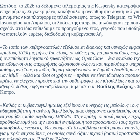
Ωστόσο, το 2026 τα δεδομένα τηλεμετρίας της Kaspersky κατέγραψα
επιχειρήσεις. Συγκεκριμένα, κακόβουλο ή ανεπιθύμητο λογισμικό γι
μηνυμάτων και πλατφόρμες τηλεδιάσκεψης, όπως το Telegram, το Wh
Ιανουαρίου και Απριλίου, οι λύσεις της εταιρείας μπλόκαραν περίπου
σχεδόν στα ίδια επίπεδα με το προηγούμενο έτος, γεγονός που υποδη
να αποτελούν ευρέως διαδεδομένη κυβερνοαπειλή.
«Το τοπίο των κυβερνοαπειλών εξελίσσεται διαρκώς και συνεχώς εμφαν
πρώτους τέσσερις μήνες του έτους, οι λύσεις μας για μικρομεσαίες επι
ή ανεπιθύμητο λογισμικό εμφανιζόταν ως OpenClaw – ένα εργαλείο τεχ
εργαζόμενοι στις επιχειρήσεις αξιοποιούν ολοένα και περισσότερο υπη
καθημερινή τους εργασία, συμπεριλαμβανομένων δημόσια διαθέσιμων ε
των ΜμΕ – αλλά και όλοι οι χρήστες – πρέπει να είναι ιδιαίτερα προσε
πρέπει να ελέγχουν προσεκτικά την ορθογραφία των ιστοσελίδων και τ
ισχυρές λύσεις κυβερνοασφάλειας»,
δήλωσε ο κ.
Βασίλης Βλάχος
, C
Κύπρο.
«Καθώς οι κυβερνοεγκληματίες εξελίσσουν συνεχώς τις μεθόδους τους γ
αδιαμφισβήτητη η ανάγκη θεμελίωσης μιας σύγχρονης εκπαίδευσης σε θ
επιχειρήσεις κάθε μεγέθους. Ωστόσο, στην πράξη, οι πολύ μικρές επιχε
προϋπολογισμό για την τακτική ενημέρωση του προσωπικού τους σχετικά 
κακόβουλες ενέργειες. Θεωρούμε ότι το πρόβλημα αυτό μπορεί να αντι
για μικρές επιχειρήσεις, οι οποίες συνδυάζουν ισχυρή βασική προστασ
συμπληρώνει ο κ. Βασίλης Βλάχος.