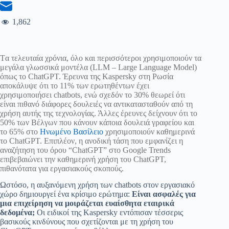
1,862
Tα τελευταία χρόνια, όλο και περισσότεροι χρησιμοποιούν τα
μεγάλα γλωσσικά μοντέλα (LLM – Large Language Model)
όπως το ChatGPT. Έρευνα της Kaspersky στη Ρωσία
αποκάλυψε ότι το 11% των ερωτηθέντων έχει
χρησιμοποιήσει chatbots, ενώ σχεδόν το 30% θεωρεί ότι
είναι πιθανό διάφορες δουλειές να αντικατασταθούν από τη
χρήση αυτής της τεχνολογίας. Άλλες έρευνες δείχνουν ότι το
50% των Βέλγων που κάνουν κάποια δουλειά γραφείου και
το 65% στο
Ηνωμένο Βασίλειο
χρησιμοποιούν καθημερινά
το ChatGPT. Επιπλέον, η ανοδική τάση που εμφανίζει η
αναζήτηση του όρου “ChatGPT” στο Google Trends
επιβεβαιώνει την καθημερινή χρήση του ChatGPT,
πιθανότατα για εργασιακούς σκοπούς.
Ωστόσο, η αυξανόμενη χρήση των chatbots στον εργασιακό
χώρο δημιουργεί ένα κρίσιμο ερώτημα:
Είναι ασφαλές για
μια επιχείρηση να μοιράζεται ευαίσθητα εταιρικά
δεδομένα;
Οι ειδικοί της Kaspersky εντόπισαν τέσσερις
βασικούς κινδύνους που σχετίζονται με τη χρήση του