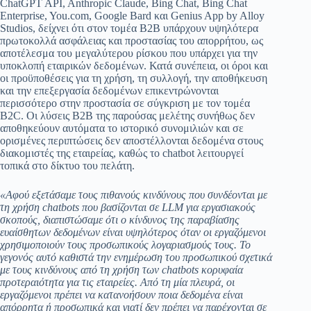
ChatGPT API, Anthropic Claude, Bing Chat, Bing Chat
Enterprise, You.com, Google Bard και Genius App by Alloy
Studios, δείχνει ότι στον τομέα B2B υπάρχουν υψηλότερα
πρωτοκολλά ασφάλειας και προστασίας του απορρήτου, ως
αποτέλεσμα του μεγαλύτερου ρίσκου που υπάρχει για την
υποκλοπή εταιρικών δεδομένων. Κατά συνέπεια, οι όροι και
οι προϋποθέσεις για τη χρήση, τη συλλογή, την αποθήκευση
και την επεξεργασία δεδομένων επικεντρώνονται
περισσότερο στην προστασία σε σύγκριση με τον τομέα
B2C. Οι λύσεις B2B της παρούσας μελέτης συνήθως δεν
αποθηκεύουν αυτόματα το ιστορικό συνομιλιών και σε
ορισμένες περιπτώσεις δεν αποστέλλονται δεδομένα στους
διακομιστές της εταιρείας, καθώς το chatbot λειτουργεί
τοπικά στο δίκτυο του πελάτη.
«Αφού εξετάσαμε τους πιθανούς κινδύνους που συνδέονται με
τη χρήση chatbots που βασίζονται σε LLM για εργασιακούς
σκοπούς, διαπιστώσαμε ότι ο κίνδυνος της παραβίασης
ευαίσθητων δεδομένων είναι υψηλότερος όταν οι εργαζόμενοι
χρησιμοποιούν τους προσωπικούς λογαριασμούς τους. Το
γεγονός αυτό καθιστά την ενημέρωση του προσωπικού σχετικά
με τους κινδύνους από τη χρήση των chatbots κορυφαία
προτεραιότητα για τις εταιρείες. Από τη μία πλευρά, οι
εργαζόμενοι πρέπει να κατανοήσουν ποια δεδομένα είναι
απόρρητα ή προσωπικά και γιατί δεν πρέπει να παρέχονται σε