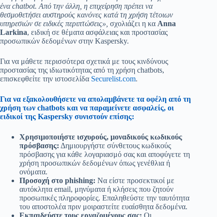
ένα chatbot. Από την άλλη, η επιχείρηση πρέπει να
θεσμοθετήσει αυστηρούς κανόνες κατά τη χρήση τέτοιων
υπηρεσιών σε ειδικές περιπτώσεις»,
σχολιάζει η κα
Anna
Larkina
, ειδική σε θέματα ασφάλειας και προστασίας
προσωπικών δεδομένων στην Kaspersky.
Για να μάθετε περισσότερα σχετικά με τους κινδύνους
προστασίας της ιδιωτικότητας από τη χρήση chatbots,
επισκεφθείτε την ιστοσελίδα
Securelist.com
.
Για να εξακολουθήσετε να απολαμβάνετε τα οφέλη από τη
χρήση των chatbots και να παραμείνετε ασφαλείς, οι
ειδικοί της Kaspersky συνιστούν επίσης:
Χρησιμοποιήστε ισχυρούς, μοναδικούς κωδικούς
πρόσβασης:
Δημιουργήστε σύνθετους κωδικούς
πρόσβασης για κάθε λογαριασμό σας και αποφύγετε τη
χρήση προσωπικών δεδομένων όπως γενέθλια ή
ονόματα.
Προσοχή στο phishing:
Να είστε προσεκτικοί με
αυτόκλητα email, μηνύματα ή κλήσεις που ζητούν
προσωπικές πληροφορίες. Επαληθεύστε την ταυτότητα
του αποστολέα πριν μοιραστείτε ευαίσθητα δεδομένα.
Εκπαιδεύστε τους εργαζομένους σας:
Οι