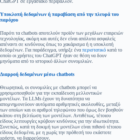
ChatGPT σε εργασιακό περιβάλλον.
Υποκλοπή δεδομένων ή παραβίαση από την πλευρά του
παρόχου
Παρότι τα chatbots αποτελούν προϊόν των μεγάλων εταιρειών
τεχνολογίας, ακόμη και αυτές δεν είναι απόλυτα ασφαλείς
απέναντι σε κινδύνους όπως το χακάρισμα ή η υποκλοπή
δεδομένων. Για παράδειγμα, υπήρξε ένα
περιστατικό
κατά το
οποίο οι χρήστες του ChatGPT ήταν σε θέση να δουν
μηνύματα από το ιστορικό άλλων συνομιλιών.
Διαρροή δεδομένων μέσω chatbots
Θεωρητικά, οι συνομιλίες με chatbots μπορεί να
χρησιμοποιηθούν για την εκπαίδευση μελλοντικών
μοντέλων. Τα LLMs έχουν τη δυνατότητα να
απομνημονεύουν αυτόματα αριθμητικές ακολουθίες, μεταξύ
των οποίων και οι αριθμοί τηλεφώνου που όμως δεν βοηθούν
κάπου στη βελτίωση των μοντέλων. Αντιθέτως, τέτοιου
είδους λειτουργίες κρύβουν κινδύνους για την ιδιωτικότητα.
Συνεπώς, κατά τη δοκιμή των μοντέλων είναι πιθανό τέτοιου
είδους δεδομένα, με η χωρίς την πρόθεσή του εκάστοτε
χρήστη, να διαρρεύσουν.