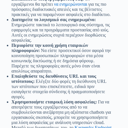
εργαζόμενοι θα πρέπει
να ενημερώνονται
για τις πιο
πρόσφατες διαδικτυακές απειλές και τις βέλτιστες
πρακτικές για να παραμένουν ασφαλείς στο διαδίκτυο.
Διατηρείτε το λογισμικό σας ενημερωμένο:
Ενημερώστε τακτικά το λειτουργικό σας σύστημα, τις
εφαρμογές και τα προγράμματα προστασίας από ιούς.
Αυτές οι ενημερώσεις συχνά περιέχουν διορθώσεις
ασφαλείας.
Περιορίστε την κοινή χρήση εταιρικών
πληροφοριών:
Να είστε προσεκτικοί όσον αφορά την
κοινοποίηση προσωπικών πληροφοριών στα μέσα
κοινωνικής δικτύωσης ή σε δημόσια φόρουμ.
Παρέχετε τις πληροφορίες αυτές μόνο όταν είναι
απολύτως απαραίτητο.
Επαληθεύστε τις διευθύνσεις URL και τους
ιστότοπους:
Ελέγξτε δύο φορές τη διεύθυνση URL
των ιστότοπων που επισκέπτεστε, ειδικά πριν
εισαγάγετε στοιχεία σύνδεσης ή πραγματοποιήσετε
αγορές.
Χρησιμοποιήστε εταιρική λύση ασφαλείας:
Για να
αποτρέψετε τους εργαζόμενους από το να
συμβουλεύονται ανεξάρτητα μη αξιόπιστα chatbots για
εργασιακούς σκοπούς, μπορείτε να χρησιμοποιήσετε
μια λύση ασφαλείας με ανάλυση υπηρεσιών cloud.
Μεταξύ των δυνατοτήτων του, το
Kaspersky Endpoint