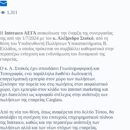
1,311
Η
Interasco AEΓΑ
ανακοίνωσε την έναρξη της συνεργασίας
της από την 1/7/2024 με τον
κ. Αλέξανδρο Στοϊκό
, από τη
θέση του Υποδιευθυντή Πωλήσεων Υποκαταστήματος Β.
Ελλάδος, ο οποίος πρόκειται να συμβάλλει καθοριστικά στην
περαιτέρω ενίσχυση και ενδυνάμωση του δυναμικού της
εταιρείας.
Ο κ. Α. Στοϊκός έχει σπουδάσει Γεωπληροφορική και
Τοπογραφία, ενώ παράλληλα διαθέτει δωδεκαετή
επαγγελματική εμπειρία στον χώρο των πωλήσεων.
Ξεκίνησε την πορεία του στις πωλήσεις στον ασφαλιστικό
χώρο, έχει εμπειρία στον κλάδο του internet marketing και
έχει διατελέσει ως κορυφαίο στέλεχος στην ανάπτυξη των
πωλήσεων της εταιρείας Carglass.
Από τη νέα του θέση, όπως αναφέρεται στο δελτίο Τύπου, θα
αναλάβει τη συνέχιση του επιτυχούς επιχειρηματικού πλάνου
της Interasco, καθώς και την περαιτέρω ανάπτυξη των
πωλήσεων αλλά και των νέων στόχων της εταιρείας.