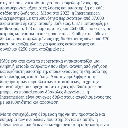
στιγμή που είναι κρίσιμη για τους ασφαλισμένους της,
προσφέροντας αξιόπιστες λύσεις και υποστήριξη σε κάθε
στάδιο της ζωής τους. Μέσα στο 2023, η Interamerican
διαχειρίστηκε με υπευθυνότητα περισσότερα από 37.000
περιστατικά άμεσης ιατρικής βοήθειας, 6.871 μεταφορές με
ασθενοφόρο, 123 αερομεταφορές και 464.000 επισκέψεις σε
ιατρούς και νοσοκομειακές υπηρεσίες. Στάθηκε υπεύθυνα
δίπλα στους ασφαλισμένους της, διαθέτοντας πάνω από €70
εκατ. σε αποζημιώσεις για φυσικές καταστροφές και
συνολικά €250 εκατ. αποζημιώσεις.
Κάθε ένα από αυτά τα περιστατικά αντικατοπτρίζει μια
αληθινή ιστορία ανθρώπων που είχαν ανάγκη από γρήγορη
και αξιόπιστη υποστήριξη, αποδεικνύοντας τη σημασία της
ασφάλισης ως στάση ζωής. Από την πρόληψη και τη
διαχείριση των απρόβλεπτων καταστάσεων, μέχρι την
υποστήριξη που παρέχεται σε στιγμές αβεβαιότητας που
μπορεί να προκαλέσουν δύσκολες διαγνώσεις, η
Interamerican είναι συνεχώς δίπλα στους ασφαλισμένους της
με υπευθυνότητα και αφοσίωση.
Με τη συνεχιζόμενη δέσμευσή της για την προστασία και
ευημερία των ανθρώπων που στηρίζονται σε αυτήν, η
Interamerican αποδεικνύει καθημερινά ότι η ασφάλιση είναι