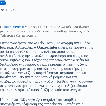
1,573
Η
Interamerican
γιορτάζει την Ημέρα Ιδιωτικής Ασφάλισης
με μια καμπάνια που αναδεικνύει τον καθοριστικό της ρόλο:
“Μετράμε ό,τι μετράει”
.
Όπως αναφέρεται στο δελτίο Τύπου, με αφορμή την Ημέρα
Ιδιωτικής Ασφάλισης, ο
Όμιλος Interamerican
γιορτάζει την
ουσία της ασφάλισης και την αξία της προστασίας,
αναδεικνύοντας την πολύπλευρη προσφορά του προς τους
ασφαλισμένους του. Στόχος της εταιρείας είναι να στέκεται
δίπλα στους ανθρώπους σε κάθε κρίσιμη στιγμή της ζωής
τους, προσφέροντας την ασφάλεια και την υποστήριξη που
χρειάζονται για να ζουν
ασφαλέστερα
,
περισσότερο
και
καλύτερα
. Από την άμεση ιατρική βοήθεια και την
ταξιδιωτική ασφάλιση έως την οδική βοήθεια και τη φροντίδα
σε χρόνια νοσήματα, η Interamerican εξασφαλίζει αξιόπιστη
και αποτελεσματική υποστήριξη σε κάθε τους ανάγκη.
Η καμπάνια
“
Μετράμε ό,τι μετράει
“
υπενθυμίζει τη
συνεχιζόμενη δέσμευση της εταιρείας να “μετρά” κάθε