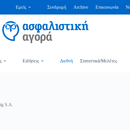
Εμείς
Συνδρομή
Archive
Επικοινωνία
Ne
ς
Ειδήσεις
Διεθνή
Στατιστικά/Μελέτες
ig S.A.