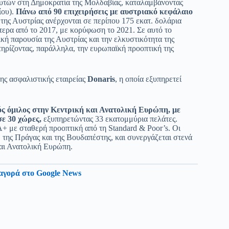
υτών στη Δημοκρατία της Μολδαβίας, καταλαμβάνοντας
ίου).
Πάνω από 90 επιχειρήσεις με αυστριακό κεφάλαιο
 της Αυστρίας ανέρχονται σε περίπου 175 εκατ. δολάρια
τερα από το 2017, με κορύφωση το 2021. Σε αυτό το
κή παρουσία της Αυστρίας και την ελκυστικότητα της
ηρίζοντας, παράλληλα, την ευρωπαϊκή προοπτική της
ης ασφαλιστικής εταιρείας
Donaris
, η οποία εξυπηρετεί
ός όμιλος στην Κεντρική και Ανατολική Ευρώπη, με
σε 30 χώρες,
εξυπηρετώντας 33 εκατομμύρια πελάτες.
+ με σταθερή προοπτική από τη Standard & Poor’s. Οι
, της Πράγας και της Βουδαπέστης, και συνεργάζεται στενά
και Ανατολική Ευρώπη.
αγορά στο Google News