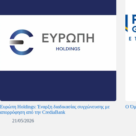
Ευρώπη Holdings: Έναρξη διαδικασίας συγχώνευσης με
Ο Όμι
απορρόφηση από την CrediaBank
21/05/2026