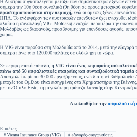
Η Αυστρία συγκαταλέγεται μεταξύ των σημαντικότερων ξένων επενδ
σήμερα την 10η θέση συνολικά (9η θέση σε όρους μετοχικού κεφαλα
δραστηριοποιούνται στην περιοχή,
ενώ οι άμεσες ξένες επενδύσεις
ΗΠΑ. Το ενδιαφέρον των αυστριακών επενδυτών έχει ενισχυθεί ιδιαί
πλαίσιο η συναλλαγή VIG–Moldasig ενισχύει περαιτέρω την οικονομι
Μολδαβίας ως διαφανούς, προσβάσιμης για επενδύσεις αγοράς, υποστ
χώρας.
Η VIG είναι παρούσα στη Μολδαβία από το 2014, μετά την εξαγορά τ
σήμερα πάνω από 120.000 πελάτες σε ολόκληρη τη χώρα.
Σε περιφερειακό επίπεδο,
η VIG είναι ένας κορυφαίος ασφαλιστικ
πάνω από 50 ασφαλιστικές εταιρείες και συνταξιοδοτικά ταμεία 
Απασχολεί περίπου 30.000 εργαζόμενους, ενώ διατηρεί βαθμολογία A
μετοχές του Ομίλου είναι εισηγμένες στα Χρηματιστήρια της Βιέννης
με τον Όμιλο Erste, τη μεγαλύτερη τράπεζα λιανικής στην Κεντρική 
Ακολουθήστε την
ασφαλιστική 
Ετικέτες
#
Vienna Insurance Group (VIG)
#
εξαγορές-συγχωνεύσεις