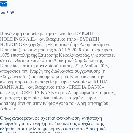
958
Η ανώνυμη εταιρεία με την επωνυμία «ΕΥΡΩΠΗ
HOLDINGS Α.Ε.» και διακριτικό τίτλο «ΕΥΡΩΠΗ
HOLDINGS» (εφεξής η «Εταιρεία» ή η «Απορροφώμενη
Εταιρεία»), σε συνέχεια της από 21.5.2026 και με αρ. πρωτ.
1075 επιστολής της Επιτροπής Κεφαλαιαγοράς, γνωστοποιεί
στο επενδυτικό κοινό ότι το Διοικητικό Συμβούλιο της
Εταιρείας, κατά τη συνεδρίασή του της 21ης Μαΐου 2026,
αποφάσισε την έναρξη της διαδικασίας συγχώνευσης (η
«Συγχώνευση») με απορρόφηση της Εταιρείας από την
ανώνυμη τραπεζική εταιρεία με την επωνυμία «CREDIA
BANK Α.Ε.» και διακριτικό τίτλο «CREDIA BANK»
(εφεξής η «CREDIA BANK» ή η «Απορροφώσα Εταιρεία»),
οι μετοχές της οποίας είναι επίσης εισηγμένες προς
διαπραγμάτευση στην Κύρια Αγορά του Χρηματιστηρίου
Αθηνών.
Όπως αναφέρεται σε σχετική ανακοίνωση, αντίστοιχη
απόφαση για την έναρξη της διαδικασίας συγχώνευσης
ελήφθη κατά την ίδια ημερομηνία και από το Διοικητικό