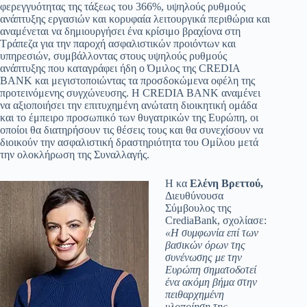
φερεγγυότητας της τάξεως του 366%, υψηλούς ρυθμούς
ανάπτυξης εργασιών και κορυφαία λειτουργικά περιθώρια και
αναμένεται να δημιουργήσει ένα κρίσιμο βραχίονα στη
Τράπεζα για την παροχή ασφαλιστικών προιόντων και
υπηρεσιών, συμβάλλοντας στους υψηλούς ρυθμούς
ανάπτυξης που καταγράφει ήδη ο Όμιλος της CREDIA
BANK και μεγιστοποιώντας τα προσδοκώμενα οφέλη της
προτεινόμενης συγχώνευσης. Η CREDIA BANK αναμένει
να αξιοποιήσει την επιτυχημένη ανώτατη διοικητική ομάδα
και το έμπειρο προσωπικό των θυγατρικών της Ευρώπη, οι
οποίοι θα διατηρήσουν τις θέσεις τους και θα συνεχίσουν να
διοικούν την ασφαλιστική δραστηριότητα του Ομίλου μετά
την ολοκλήρωση της Συναλλαγής.
Η κα
Ελένη Βρεττού,
Διευθύνουσα
Σύμβουλος της
CrediaBank, σχολίασε:
«Η συμφωνία επί των
βασικών όρων της
συνένωσης με την
Ευρώπη σηματοδοτεί
ένα ακόμη βήμα στην
πειθαρχημένη
υλοποίηση της