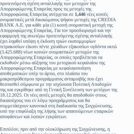
προτεινόμενη σχέση ανταλλαγής των μετοχών της
Απορροφώμενης Εταιρείας προς τις μετοχές της
Απορροφώσας Εταιρείας ανέρχεται σε
1,446
νέες κοινές
ονομαστικές μετά δικαιώματος ψήφου μετοχές της CREDIA
BANK Α.Ε. για κάθε μία (1) κοινή ονομαστική μετοχή της
Απορροφώμενης Εταιρείας. Για τον προσδιορισμό και την
εφαρμογή της ανωτέρω προτεινόμενης σχέσης ανταλλαγής
έχει ληφθεί υπόψη η έκδοση τριών εκατομμυρίων
τετρακοσίων είκοσι πέντε χιλιάδων εξακοσίων ογδόντα οκτώ
(3.425.688) νέων κοινών ονομαστικών μετοχών της
Απορροφώμενης Εταιρείας, οι οποίες προβλέπεται να
εκδοθούν μέσω αύξησης του μετοχικού κεφαλαίου της
Απορροφώμενης Εταιρείας με κεφαλαιοποίηση
αποθεματικών υπέρ το άρτιο, στο πλαίσιο του
μακροπρόθεσμου προγράμματος ανταμοιβής που έχει
θεσπισθεί σύμφωνα με την ισχύουσα Πολιτική Αποδοχών
της και εγκρίθηκε από τη Γενική Συνέλευση των μετόχων της
18.12.2025. Οι νέες αυτές μετοχές θα αποδοθούν στους
δικαιούχους του εν λόγω προγράμματος και θα
συμμετάσχουν κανονικά στη διαδικασία της Συγχώνευσης,
υπό την επιφύλαξη της λήψης των απαιτούμενων εταιρικών
αποφάσεων και λοιπών εγκρίσεων.
Επιπλέον, πριν από την ολοκλήρωση της Συγχώνευσης, η