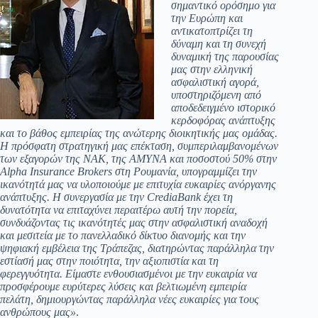
σημαντικό ορόσημο για
την Ευρώπη και
αντικατοπτρίζει τη
δύναμη και τη συνεχή
δυναμική της παρουσίας
μας στην ελληνική
ασφαλιστική αγορά,
υποστηριζόμενη από
αποδεδειγμένο ιστορικό
κερδοφόρας ανάπτυξης
και το βάθος εμπειρίας της ανώτερης διοικητικής μας ομάδας.
Η πρόσφατη στρατηγική μας επέκταση, συμπεριλαμβανομένων
των εξαγορών της NAK, της AMYNA και ποσοστού 50% στην
Alpha Insurance Brokers στη Ρουμανία, υπογραμμίζει την
ικανότητά μας να υλοποιούμε με επιτυχία ευκαιρίες ανόργανης
ανάπτυξης. Η συνεργασία με την CrediaBank έχει τη
δυνατότητα να επιταχύνει περαιτέρω αυτή την πορεία,
συνδυάζοντας τις ικανότητές μας στην ασφαλιστική αναδοχή
και μεσιτεία με το πανελλαδικό δίκτυο διανομής και την
ψηφιακή εμβέλεια της Τράπεζας, διατηρώντας παράλληλα την
εστίασή μας στην ποιότητα, την αξιοπιστία και τη
φερεγγυότητα. Είμαστε ενθουσιασμένοι με την ευκαιρία να
προσφέρουμε ευρύτερες λύσεις και βελτιωμένη εμπειρία
πελάτη, δημιουργώντας παράλληλα νέες ευκαιρίες για τους
ανθρώπους μας»
.