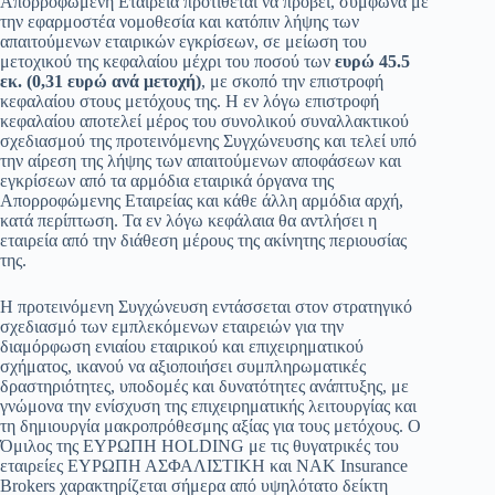
Απορροφώμενη Εταιρεία προτίθεται να προβεί, σύμφωνα με
την εφαρμοστέα νομοθεσία και κατόπιν λήψης των
απαιτούμενων εταιρικών εγκρίσεων, σε μείωση του
μετοχικού της κεφαλαίου μέχρι του ποσού των
ευρώ 45.5
εκ. (0,31 ευρώ ανά μετοχή)
, με σκοπό την επιστροφή
κεφαλαίου στους μετόχους της. Η εν λόγω επιστροφή
κεφαλαίου αποτελεί μέρος του συνολικού συναλλακτικού
σχεδιασμού της προτεινόμενης Συγχώνευσης και τελεί υπό
την αίρεση της λήψης των απαιτούμενων αποφάσεων και
εγκρίσεων από τα αρμόδια εταιρικά όργανα της
Απορροφώμενης Εταιρείας και κάθε άλλη αρμόδια αρχή,
κατά περίπτωση. Τα εν λόγω κεφάλαια θα αντλήσει η
εταιρεία από την διάθεση μέρους της ακίνητης περιουσίας
της.
Η προτεινόμενη Συγχώνευση εντάσσεται στον στρατηγικό
σχεδιασμό των εμπλεκόμενων εταιρειών για την
διαμόρφωση ενιαίου εταιρικού και επιχειρηματικού
σχήματος, ικανού να αξιοποιήσει συμπληρωματικές
δραστηριότητες, υποδομές και δυνατότητες ανάπτυξης, με
γνώμονα την ενίσχυση της επιχειρηματικής λειτουργίας και
τη δημιουργία μακροπρόθεσμης αξίας για τους μετόχους. Ο
Όμιλος της ΕΥΡΩΠΗ HOLDING με τις θυγατρικές του
εταιρείες ΕΥΡΩΠΗ ΑΣΦΑΛΙΣΤΙΚΗ και ΝΑΚ Insurance
Brokers χαρακτηρίζεται σήμερα από υψηλότατο δείκτη