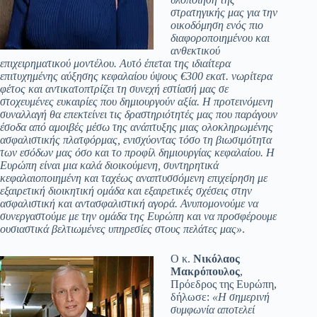
στρατηγικής μας για την
οικοδόμηση ενός πιο
διαφοροποιημένου και
ανθεκτικού
επιχειρηματικού μοντέλου. Αυτό έπεται της ιδιαίτερα
επιτυχημένης αύξησης κεφαλαίου ύψους €300 εκατ. νωρίτερα
φέτος και αντικατοπτρίζει τη συνεχή εστίασή μας σε
στοχευμένες ευκαιρίες που δημιουργούν αξία. Η προτεινόμενη
συναλλαγή θα επεκτείνει τις δραστηριότητές μας που παράγουν
έσοδα από αμοιβές μέσω της ανάπτυξης μιας ολοκληρωμένης
ασφαλιστικής πλατφόρμας, ενισχύοντας τόσο τη βιωσιμότητα
των εσόδων μας όσο και το προφίλ δημιουργίας κεφαλαίου. Η
Ευρώπη είναι μια καλά διοικούμενη, συντηρητικά
κεφαλαιοποιημένη και ταχέως αναπτυσσόμενη επιχείρηση με
εξαιρετική διοικητική ομάδα και εξαιρετικές σχέσεις στην
ασφαλιστική και αντασφαλιστική αγορά. Ανυπομονούμε να
συνεργαστούμε με την ομάδα της Ευρώπη και να προσφέρουμε
ουσιαστικά βελτιωμένες υπηρεσίες στους πελάτες μας»
.
Ο κ.
Νικόλαος
Μακρόπουλος
,
Πρόεδρος της Ευρώπη,
δήλωσε:
«Η σημερινή
συμφωνία αποτελεί