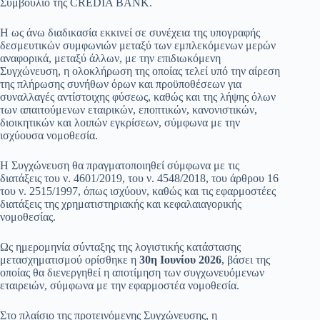
Συμβούλιο της CREDIA BANK.
Η ως άνω διαδικασία εκκινεί σε συνέχεια της υπογραφής
δεσμευτικών συμφωνιών μεταξύ των εμπλεκόμενων μερών
αναφορικά, μεταξύ άλλων, με την επιδιωκόμενη
Συγχώνευση, η ολοκλήρωση της οποίας τελεί υπό την αίρεση
της πλήρωσης συνήθων όρων και προϋποθέσεων για
συναλλαγές αντίστοιχης φύσεως, καθώς και της λήψης όλων
των απαιτούμενων εταιρικών, εποπτικών, κανονιστικών,
διοικητικών και λοιπών εγκρίσεων, σύμφωνα με την
ισχύουσα νομοθεσία.
Η Συγχώνευση θα πραγματοποιηθεί σύμφωνα με τις
διατάξεις του ν. 4601/2019, του ν. 4548/2018, του άρθρου 16
του ν. 2515/1997, όπως ισχύουν, καθώς και τις εφαρμοστέες
διατάξεις της χρηματιστηριακής και κεφαλαιαγορικής
νομοθεσίας.
Ως ημερομηνία σύνταξης της λογιστικής κατάστασης
μετασχηματισμού ορίσθηκε η
30η Ιουνίου 2026
, βάσει της
οποίας θα διενεργηθεί η αποτίμηση των συγχωνευόμενων
εταιρειών, σύμφωνα με την εφαρμοστέα νομοθεσία.
Στο πλαίσιο της προτεινόμενης Συγχώνευσης, η