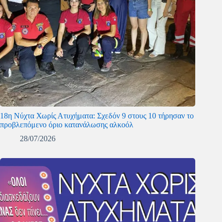
18η Νύχτα Χωρίς Ατυχήματα: Σχεδόν 9 στους 10 τήρησαν το
προβλεπόμενο όριο κατανάλωσης αλκοόλ
28/07/2026