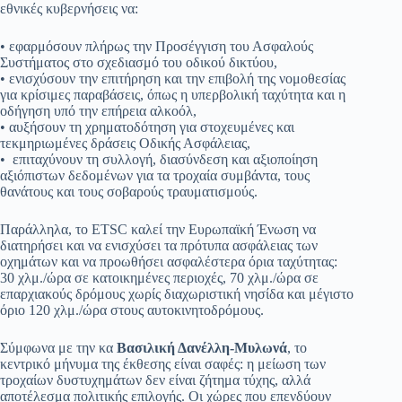
εθνικές κυβερνήσεις να:
• εφαρμόσουν πλήρως την Προσέγγιση του Ασφαλούς
Συστήματος στο σχεδιασμό του οδικού δικτύου,
• ενισχύσουν την επιτήρηση και την επιβολή της νομοθεσίας
για κρίσιμες παραβάσεις, όπως η υπερβολική ταχύτητα και η
οδήγηση υπό την επήρεια αλκοόλ,
• αυξήσουν τη χρηματοδότηση για στοχευμένες και
τεκμηριωμένες δράσεις Οδικής Ασφάλειας,
• επιταχύνουν τη συλλογή, διασύνδεση και αξιοποίηση
αξιόπιστων δεδομένων για τα τροχαία συμβάντα, τους
θανάτους και τους σοβαρούς τραυματισμούς.
Παράλληλα, το ETSC καλεί την Ευρωπαϊκή Ένωση να
διατηρήσει και να ενισχύσει τα πρότυπα ασφάλειας των
οχημάτων και να προωθήσει ασφαλέστερα όρια ταχύτητας:
30 χλμ./ώρα σε κατοικημένες περιοχές, 70 χλμ./ώρα σε
επαρχιακούς δρόμους χωρίς διαχωριστική νησίδα και μέγιστο
όριο 120 χλμ./ώρα στους αυτοκινητοδρόμους.
Σύμφωνα με την κα
Βασιλική Δανέλλη-Μυλωνά
, το
κεντρικό μήνυμα της έκθεσης είναι σαφές: η μείωση των
τροχαίων δυστυχημάτων δεν είναι ζήτημα τύχης, αλλά
αποτέλεσμα πολιτικής επιλογής. Οι χώρες που επενδύουν