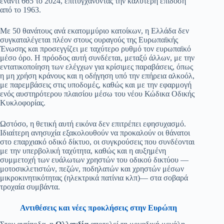
έναντι 665 το 2024, επιτυγχάνοντας την καλύτερη επίδοση
από το 1963.
Με 50 θανάτους ανά εκατομμύριο κατοίκων, η Ελλάδα δεν
συγκαταλέγεται πλέον στους ουραγούς της Ευρωπαϊκής
Ένωσης και προσεγγίζει με ταχύτερο ρυθμό τον ευρωπαϊκό
μέσο όρο. Η πρόοδος αυτή συνδέεται, μεταξύ άλλων, με την
εντατικοποίηση των ελέγχων για κρίσιμες παραβάσεις, όπως
η μη χρήση κράνους και η οδήγηση υπό την επήρεια αλκοόλ,
με παρεμβάσεις στις υποδομές, καθώς και με την εφαρμογή
ενός αυστηρότερου πλαισίου μέσω του νέου Κώδικα Οδικής
Κυκλοφορίας.
Ωστόσο, η θετική αυτή εικόνα δεν επιτρέπει εφησυχασμό.
Ιδιαίτερη ανησυχία εξακολουθούν να προκαλούν οι θάνατοι
στο επαρχιακό οδικό δίκτυο, οι συγκρούσεις που συνδέονται
με την υπερβολική ταχύτητα, καθώς και η αυξημένη
συμμετοχή των ευάλωτων χρηστών του οδικού δικτύου —
μοτοσικλετιστών, πεζών, ποδηλατών και χρηστών μέσων
μικροκινητικότητας (ηλεκτρικά πατίνια κλπ)— στα σοβαρά
τροχαία συμβάντα.
Αντιθέσεις και νέες προκλήσεις στην Ευρώπη