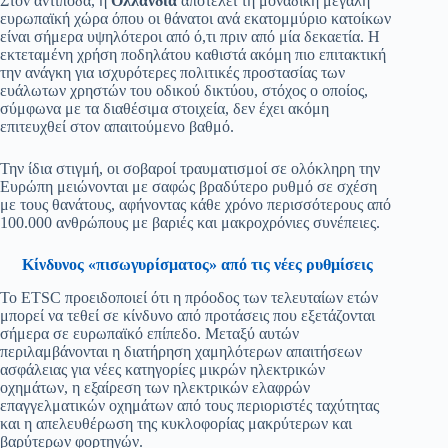
Στον αντίποδα, η
Ολλανδία
αποτελεί τη μοναδική μεγάλη
ευρωπαϊκή χώρα όπου οι θάνατοι ανά εκατομμύριο κατοίκων
είναι σήμερα υψηλότεροι από ό,τι πριν από μία δεκαετία. Η
εκτεταμένη χρήση ποδηλάτου καθιστά ακόμη πιο επιτακτική
την ανάγκη για ισχυρότερες πολιτικές προστασίας των
ευάλωτων χρηστών του οδικού δικτύου, στόχος ο οποίος,
σύμφωνα με τα διαθέσιμα στοιχεία, δεν έχει ακόμη
επιτευχθεί στον απαιτούμενο βαθμό.
Την ίδια στιγμή, οι σοβαροί τραυματισμοί σε ολόκληρη την
Ευρώπη μειώνονται με σαφώς βραδύτερο ρυθμό σε σχέση
με τους θανάτους, αφήνοντας κάθε χρόνο περισσότερους από
100.000 ανθρώπους με βαριές και μακροχρόνιες συνέπειες.
Κίνδυνος «πισωγυρίσματος» από τις νέες ρυθμίσεις
Το ETSC προειδοποιεί ότι η πρόοδος των τελευταίων ετών
μπορεί να τεθεί σε κίνδυνο από προτάσεις που εξετάζονται
σήμερα σε ευρωπαϊκό επίπεδο. Μεταξύ αυτών
περιλαμβάνονται η διατήρηση χαμηλότερων απαιτήσεων
ασφάλειας για νέες κατηγορίες μικρών ηλεκτρικών
οχημάτων, η εξαίρεση των ηλεκτρικών ελαφρών
επαγγελματικών οχημάτων από τους περιοριστές ταχύτητας
και η απελευθέρωση της κυκλοφορίας μακρύτερων και
βαρύτερων φορτηγών.