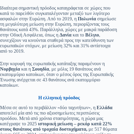
Ιδιαίτερα σημαντική πρόοδος καταγράφεται σε χώρες που
κατά το παρελθόν συγκαταλέγονταν μεταξύ των λιγότερο
ασφαλών στην Ευρώπη. Από το 2019, η
Πολωνία
σημείωσε
τη μεγαλύτερη μείωση στην Ευρώπη, περιορίζοντας τους
θανάτους κατά 43%. Παράλληλα, χώρες με μακρά παράδοση
στην Οδική Ασφάλεια, όπως η
Δανία
και το
Βέλγιο
,
συνεχίζουν να κινούνται σταθερά προς την κατεύθυνση των
ευρωπαϊκών στόχων, με μείωση 32% και 31% αντίστοιχα
από το 2019.
Στην κορυφή της ευρωπαϊκής κατάταξης παραμένουν η
Νορβηγία
και η
Σουηδία
, με μόλις 19 θανάτους ανά
εκατομμύριο κατοίκων, όταν ο μέσος όρος της Ευρωπαϊκής
Ένωσης ανέρχεται σε 43 θανάτους ανά εκατομμύριο
κατοίκων.
Η ελληνική πρόοδος
Μέσα σε αυτό το περιβάλλον «δύο ταχυτήτων», η
Ελλάδα
αποτελεί μία από τις πιο αξιοσημείωτες περιπτώσεις
προόδου. Μετά από χρόνια στασιμότητας, η χώρα μας
κατέγραψε το 2025
ιστορική μείωση – ρεκόρ κατά 22%
στους θανάτους από τροχαία δυστυχήματα,
με 517 θύματα