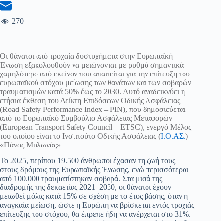
270
Οι θάνατοι από τροχαία δυστυχήματα στην Ευρωπαϊκή
Ένωση εξακολουθούν να μειώνονται με ρυθμό σημαντικά
χαμηλότερο από εκείνον που απαιτείται για την επίτευξη του
ευρωπαϊκού στόχου μείωσης των θανάτων και των σοβαρών
τραυματισμών κατά 50% έως το 2030. Αυτό αναδεικνύει η
ετήσια έκθεση του Δείκτη Επιδόσεων Οδικής Ασφάλειας
(Road Safety Performance Index – PIN), που δημοσιεύεται
από το Ευρωπαϊκό Συμβούλιο Ασφάλειας Μεταφορών
(European Transport Safety Council – ETSC), ενεργό Μέλος
του οποίου είναι το Ινστιτούτο Οδικής Ασφάλειας (
Ι.Ο.ΑΣ.
)
«Πάνος Μυλωνάς».
Το 2025, περίπου 19.500 άνθρωποι έχασαν τη ζωή τους
στους δρόμους της Ευρωπαϊκής Ένωσης, ενώ περισσότεροι
από 100.000 τραυματίστηκαν σοβαρά. Στα μισά της
διαδρομής της δεκαετίας 2021–2030, οι θάνατοι έχουν
μειωθεί μόλις κατά 15% σε σχέση με το έτος βάσης, όταν η
αναγκαία μείωση, ώστε η Ευρώπη να βρίσκεται εντός τροχιάς
επίτευξης του στόχου, θα έπρεπε ήδη να ανέρχεται στο 31%.