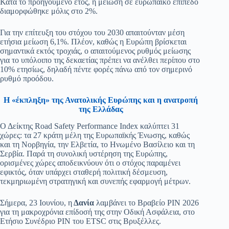
Κατά το προηγούμενο έτος, η μείωση σε ευρωπαϊκό επίπεδο
διαμορφώθηκε μόλις στο 2%.
Για την επίτευξη του στόχου του 2030 απαιτούνταν μέση
ετήσια μείωση 6,1%. Πλέον, καθώς η Ευρώπη βρίσκεται
σημαντικά εκτός τροχιάς, ο απαιτούμενος ρυθμός μείωσης
για το υπόλοιπο της δεκαετίας πρέπει να ανέλθει περίπου στο
10% ετησίως, δηλαδή πέντε φορές πάνω από τον σημερινό
ρυθμό προόδου.
Η «έκπληξη» της Ανατολικής Ευρώπης και η ανατροπή
της Ελλάδας
Ο Δείκτης Road Safety Performance Index καλύπτει 31
χώρες: τα 27 κράτη μέλη της Ευρωπαϊκής Ένωσης, καθώς
και τη Νορβηγία, την Ελβετία, το Ηνωμένο Βασίλειο και τη
Σερβία. Παρά τη συνολική υστέρηση της Ευρώπης,
ορισμένες χώρες αποδεικνύουν ότι ο στόχος παραμένει
εφικτός, όταν υπάρχει σταθερή πολιτική δέσμευση,
τεκμηριωμένη στρατηγική και συνεπής εφαρμογή μέτρων.
Σήμερα, 23 Ιουνίου, η
Δανία
λαμβάνει το Βραβείο PIN 2026
για τη μακροχρόνια επίδοσή της στην Οδική Ασφάλεια, στο
Ετήσιο Συνέδριο PIN του ETSC στις Βρυξέλλες.