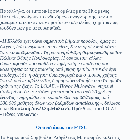
Παράλληλα, οι εμπορικές συνομιλίες με τις Ηνωμένες
Πολιτείες ανοίγουν το ενδεχόμενο αναγνώρισης των πιο
χαλαρών αμερικανικών προτύπων ασφαλείας οχημάτων ως
ισοδύναμων με τα ευρωπαϊκά.
«
Η Ελλάδα έχει κάνει σημαντικά βήματα προόδου, όμως οι
έλεγχοι, όσο αναγκαίοι και αν είναι, δεν μπορούν από μόνοι
τους να διασφαλίσουν τη μακροπρόθεσμη συμμόρφωση με τον
Κώδικα Οδικής Κυκλοφορίας. Η ουσιαστική αλλαγή
συμπεριφοράς προϋποθέτει ενημέρωση, εκπαίδευση και
καλλιέργεια οδικής παιδείας από μικρή ηλικία. Διεθνώς έχει
αποδειχθεί ότι η οδηγική συμπεριφορά και ο τρόπος χρήσης
του οδικού περιβάλλοντος διαμορφώνονται ήδη από τα πρώτα
χρόνια της ζωής. Το Ι.Ο.ΑΣ. «Πάνος Μυλωνάς» υπηρετεί
σταθερά αυτόν τον στόχο για περισσότερα από 20 χρόνια,
έχοντας ενημερώσει και εκπαιδεύσει περισσότερους από
380.000 μαθητές όλων των βαθμίδων εκπαίδευσης
», δήλωσε
η κα
Βασιλική Δανέλλη-Μυλωνά,
Πρόεδρος του Ι.Ο.ΑΣ.
«Πάνος Μυλωνάς».
Οι συστάσεις του ETSC
Το Ευρωπαϊκό Συμβούλιο Ασφάλειας Μεταφορών καλεί τις